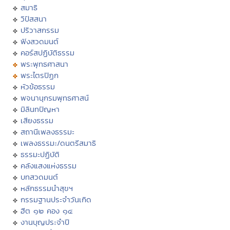
สมาธิ
วิปัสสนา
ปริวาสกรรม
ฟังสวดมนต์
คอร์สปฏิบัติธรรม
พระพุทธศาสนา
พระไตรปิฏก
หัวข้อธรรม
พจนานุกรมพุทธศาสน์
มิลินทปัญหา
เสียงธรรม
สถานีเพลงธรรมะ
เพลงธรรมะ/ดนตรีสมาธิ
ธรรมะปฏิบัติ
คลังแสงแห่งธรรม
บทสวดมนต์
หลักธรรมนำสุขฯ
กรรมฐานประจำวันเกิด
ฮีต ๑๒ คอง ๑๔
งานบุญประจำปี