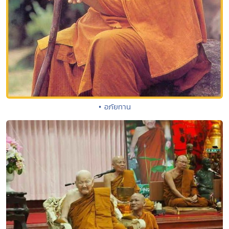
• อภัยทาน