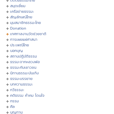
ติดต่อธรรมะไทย
สมุดเยี่ยม
เครือข่ายธรรมะ
สัญลักษณ์ไทย
มุมสมาชิกธรรมะไทย
Donation
เทศกาลงานวัดช่วยชาติ
การเผยแผ่ศาสนา
ประเพณีไทย
บอกบุญ
สถานปฏิบัติธรรม
ธรรมะจากหลวงพ่อ
ธรรมะกับเยาวชน
นิทานธรรมะบันเทิง
ธรรมะบรรยาย
บทความธรรมะ
กวีธรรมะ
คติธรรม คำคม โดนใจ
กรรม
ศีล
บุญทาน