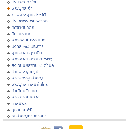
ประเพณีทั่วไทย
พระพุทธเจ้า
ภาพพระพุทธประวัติ
ประวัติพระพุทธสาวก
ทศชาติชาดก
นิทานชาดก
พุทธวจนในธรรมบท
มงคล ๓๘ ประการ
พุทธศาสนสุภาษิต
พุทธศาสนสุภาษิต ๖๒๑
สังเวชนียสถาน ๔ ตำบล
ปางพระพุทธรูป
พระพุทธรูปสำคัญ
พระพุทธศาสนาในไทย
ทำเนียบวัดไทย
พระอารามหลวง
ศาสนพิธี
อุปสมบทพิธี
วันสำคัญทางศาสนา