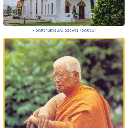
• วัดสว่างอารมณ์ วรวิหาร (วัดจวน)