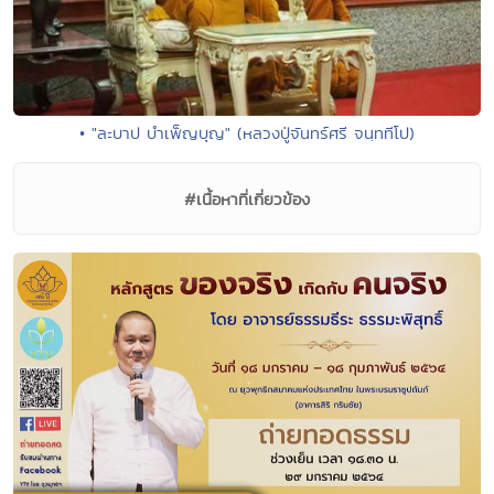
• "ละบาป บำเพ็ญบุญ" (หลวงปู่จันทร์ศรี จนฺททีโป)
#เนื้อหาที่เกี่ยวข้อง