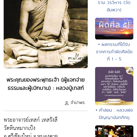
ราม วรวิหาร (วัด
อัมพวา)
• ผลกรรมที่ได้รับ
จากการทำผิดศีลข้อ
ที่ 1 - 5
พระคุณของพระพุทธเจ้า (ผู้แจกจ่าย
ธรรมและผู้เบิกบาน) : หลวงปู่เทสก์
จำปาพร
• คำสอน : หลวงพ่อ
ปัญญานันทภิกขุ
พระอาจารย์เทสก์ เทสรังสี
วัดหินหมากเป้ง
อ.ศรีเชียงใหม่ จ.หนองคาย