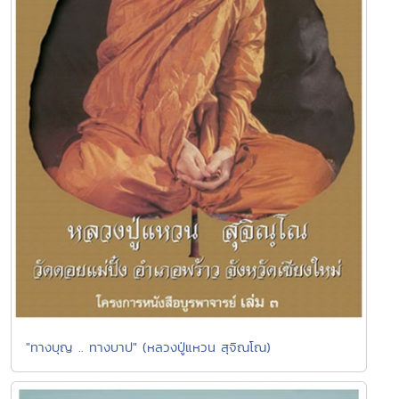
"ทางบุญ .. ทางบาป" (หลวงปู่แหวน สุจิณโณ)