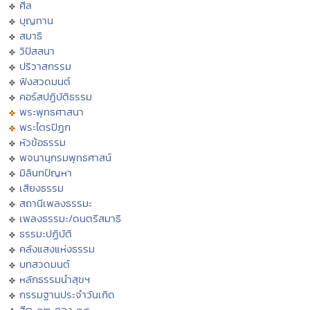
ศีล
บุญทาน
สมาธิ
วิปัสสนา
ปริวาสกรรม
ฟังสวดมนต์
คอร์สปฏิบัติธรรม
พระพุทธศาสนา
พระไตรปิฏก
หัวข้อธรรม
พจนานุกรมพุทธศาสน์
มิลินทปัญหา
เสียงธรรม
สถานีเพลงธรรมะ
เพลงธรรมะ/ดนตรีสมาธิ
ธรรมะปฏิบัติ
คลังแสงแห่งธรรม
บทสวดมนต์
หลักธรรมนำสุขฯ
กรรมฐานประจำวันเกิด
ฮีต ๑๒ คอง ๑๔