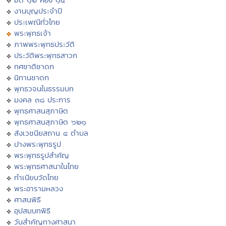
งานบุญประจำปี
ประเพณีทั่วไทย
พระพุทธเจ้า
ภาพพระพุทธประวัติ
ประวัติพระพุทธสาวก
ทศชาติชาดก
นิทานชาดก
พุทธวจนในธรรมบท
มงคล ๓๘ ประการ
พุทธศาสนสุภาษิต
พุทธศาสนสุภาษิต ๖๒๑
สังเวชนียสถาน ๔ ตำบล
ปางพระพุทธรูป
พระพุทธรูปสำคัญ
พระพุทธศาสนาในไทย
ทำเนียบวัดไทย
พระอารามหลวง
ศาสนพิธี
อุปสมบทพิธี
วันสำคัญทางศาสนา