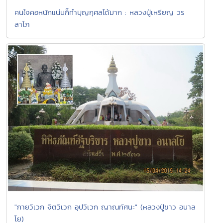
คนใจคอหนักแน่นก็ทำบุญกุศลได้มาก : หลวงปู่เหรียญ วร
ลาโภ
"กายวิเวก จิตวิเวก อุปวิเวก ญาณทัศนะ" (หลวงปู่ขาว อนาล
โย)