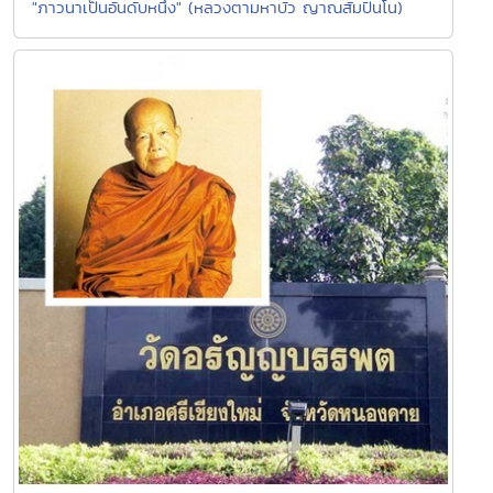
"ภาวนาเป็นอันดับหนึ่ง" (หลวงตามหาบัว ญาณสัมปันโน)