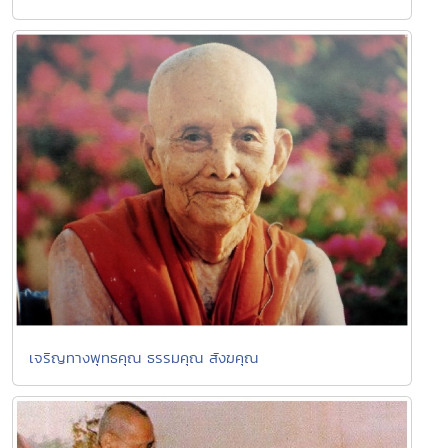
เจริญทางพุทธคุณ ธรรมคุณ สังฆคุณ