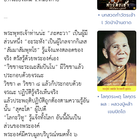
...
• บทสวดทำวัตรเช้า
l วัดป่าบ้านตาด
พระพุทธเจ้าท่านน่ะ “ภะคะวา” เป็นผู้มี
ส่วนหนึ่ง “อะระหัง”เป็นผู้ไกลจากกิเลส
“สัมมาสัมพุทโธ” รู้แจ้งแทงตลอดของ
จริง ตรัสรู้ด้วยพระองค์เอง
“วิชชาจะระณะสัมปันโน” มีวิชชาแล้ว
ประกอบด้วยจรณะ
วิชชา ๓ วิชชา ๘ แล้วก็ประกอบด้วย
จรณะ ปฏิบัติรู้จริงเห็นจริง
• โลกุตรเหตุ โลกุตร
แล้วประพฤติปฏิบัติถูกต้องตามความรู้อัน
ผล : หลวงปู่หล้า
นั้น “สุคะโต” ผู้ไปดี
เขมปัตโต
“โลกะวิทู” รู้แจ้งทั้งโลก อันนี้มันเป็น
ส่วนของพระองค์
พระองค์มีครบมูลบริบูรณ์หมดทั้ง ๖