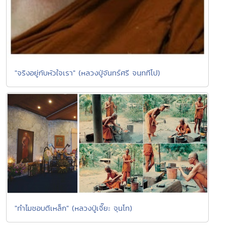
"จริงอยู่กับหัวใจเรา" (หลวงปู่จันทร์ศรี จนฺททีโป)
"ทำไมชอบตีเหล็ก" (หลวงปู่เจี๊ยะ จุนโท)