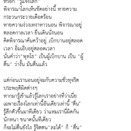
หรอก “รู้แจ้งโลก”
พิจารณาโลกเห็นชัดอย่างนี้ หายความ
กระวนกระวายเดือดร้อน
หายความง่วงเหงาหาวนอน พิจารณาอยู่
ตลอดกาลเวลา ยืนเดินนั่งนอน
คิดพิจารณาค้นคว้าอยู่..เบิกบานอยู่ตลอด
เวลา อิ่มเอิบอยู่ตลอดเวลา
นั่นคำว่า“พุทโธ” เป็นผู้เบิกบาน เป็น “ผู้
ตื่น” ว่างั้น มันตื่นแล้ว
แต่ก่อนเรานอนอยู่จมกับความชั่วทุจริต
ประพฤติผิดต่างๆ
หากมารู้เข้าแล้วรู้โลกเราอย่างที่ว่าเนี่ย
เฉพาะเรื่องโลกเท่านี้อันเดียวเท่านี้ "ตื่น"
รู้สึกตัวขึ้นมาทีเดียว ว่าแหมเรานี่ผิดกัน
นักหนา ขนาดนั้นทีเดียว
ก็จะไม่ตื่นยังไง รู้จิตตน”ละได้” ก็ “ตื่น”