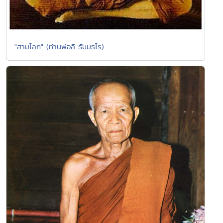
"สามโลก" (ท่านพ่อลี ธัมมธโร)