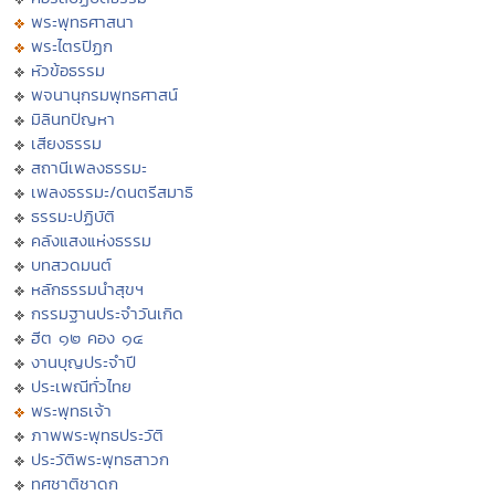
พระพุทธศาสนา
พระไตรปิฏก
หัวข้อธรรม
พจนานุกรมพุทธศาสน์
มิลินทปัญหา
เสียงธรรม
สถานีเพลงธรรมะ
เพลงธรรมะ/ดนตรีสมาธิ
ธรรมะปฏิบัติ
คลังแสงแห่งธรรม
บทสวดมนต์
หลักธรรมนำสุขฯ
กรรมฐานประจำวันเกิด
ฮีต ๑๒ คอง ๑๔
งานบุญประจำปี
ประเพณีทั่วไทย
พระพุทธเจ้า
ภาพพระพุทธประวัติ
ประวัติพระพุทธสาวก
ทศชาติชาดก