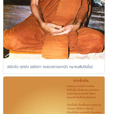
อนิจจัง ทุกขัง อนัตตา (หลวงตามหาบัว ญาณสัมปันโน)