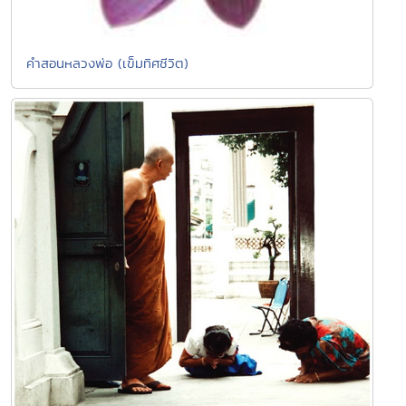
คำสอนหลวงพ่อ (เข็มทิศชีวิต)