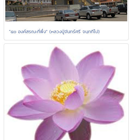
"๕๐ องค์สรณะที่พึ่ง" (หลวงปู่จันทร์ศรี จนฺททีโป)