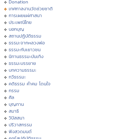
Donation
เทศกาลงานวัดช่วยชาติ
การเผยแผ่ศาสนา
ประเพณีไทย
บอกบุญ
สถานปฏิบัติธรรม
ธรรมะจากหลวงพ่อ
ธรรมะกับเยาวชน
นิทานธรรมะบันเทิง
ธรรมะบรรยาย
บทความธรรมะ
กวีธรรมะ
คติธรรม คำคม โดนใจ
กรรม
ศีล
บุญทาน
สมาธิ
วิปัสสนา
ปริวาสกรรม
ฟังสวดมนต์
คอร์สปฏิบัติธรรม