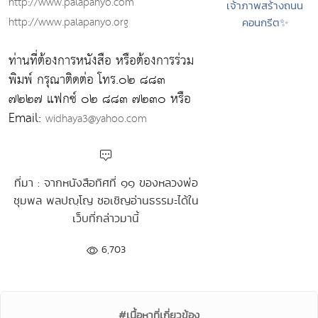
http://www.palapanyo.com
เจ้าภาพสร้างถนน
http://www.palapanyo.org
คอนกรีต✨
ท่านที่ต้องการหนังสือ หรือต้องการร่วม
พิมพ์ กรุณาติดต่อ โทร.๐๒ ๘๘๓
๗๒๒๗ แฟกซ์ ๐๒ ๘๘๓ ๗๒๓๐ หรือ
Email:
widhaya3@yahoo.com
ที่มา : จากหนังสือทิศที่ ๑๑ ของหลวงพ่อ
ชุมพล พลปญฺโญ ชอเชิญอ่านธรรมะได้ใน
เว็บที่กล่าวมานี้
6,703
#เนื้อหาที่เกี่ยวข้อง