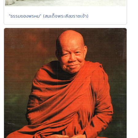
"ธรรมของพรหม" (สมเด็จพระสังฆราชเจ้า)