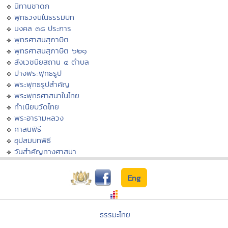
นิทานชาดก
พุทธวจนในธรรมบท
มงคล ๓๘ ประการ
พุทธศาสนสุภาษิต
พุทธศาสนสุภาษิต ๖๒๑
สังเวชนียสถาน ๔ ตำบล
ปางพระพุทธรูป
พระพุทธรูปสำคัญ
พระพุทธศาสนาในไทย
ทำเนียบวัดไทย
พระอารามหลวง
ศาสนพิธี
อุปสมบทพิธี
วันสำคัญทางศาสนา
Eng
ธรรมะไทย