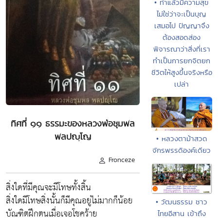
• ทำแล้วมีความสุข
ไม่ใช่ว่าจะเป็นบุญ
เสมอไป ปัญญาจึง
ต้องสอดส่อง
พิจารณาว่าสิ่งที่เรา
ทำเป็นการยกจิตยก
ชีวิตให้สูงขึ้นจริงหรือ
เปล่า
ทิศที่ ๑๑ ธรรมะของหลวงพ่อชุมพล
พลปญฺโญ
• หลวงตาม้าสวด
จักรพรรดิองค์เดียว
Fronceze
สิ่งใดที่มีคุณจะมีโทษทั้งสิ้น
สิ่งใดมีโทษสิ่งนั้นก็มีคุณอยู่ไม่มากก็น้อย
• วัฒนธรรม ชาว
บัณฑิตฝึกตนเมื่อเจอโชคร้าย
ไทยอีสาน เข้าถึง