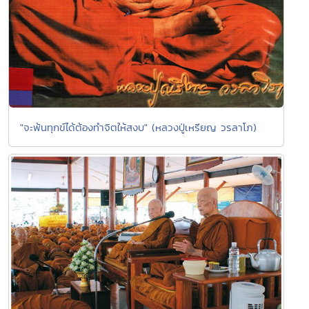
"จะพ้นทุกข์ได้ต้องทำจิตให้สงบ" (หลวงปู่เหรียญ วรลาโภ)