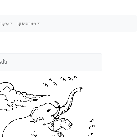
กบุญ
มุมสมาชิก
นั้น