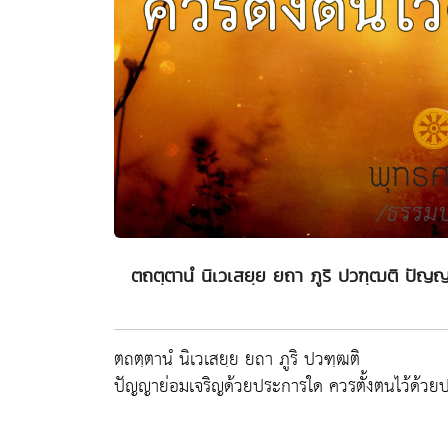
ตถตฺตานํ นิเวเสยฺย ยถา ภูริ ปวฑฺฒติ ปัญญ
ตถตฺตานํ นิเวเสยฺย ยถา ภูริ ปวฑฺฒติ
ปัญญาย่อมเจริญด้วยประการใด ควรตั้งตนไว้ด้วยป