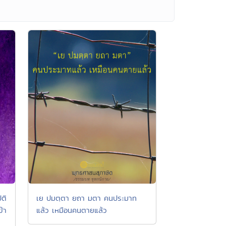
ติ
เย ปมตฺตา ยถา มตา คนประมาท
ข้า
แล้ว เหมือนคนตายแล้ว