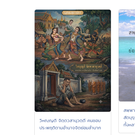
สพฺพา
สัตบุร
วิหญฺญติ จิตฺตวสานุวตฺตี คนชอบ
ทั้งห
ประพฤติตามอำนาจจิตย่อมลำบาก