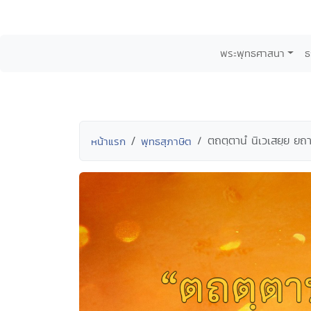
พระพุทธศาสนา
ธ
ตถตฺตานํ นิเวเสยฺย ยถ
หน้าแรก
พุทธสุภาษิต