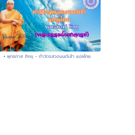
• พุทธทาส ภิกขุ - ทำวัตรสวดมนต์เช้า แปลไทย