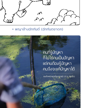
• พญาช้างฉัททันต์ (ฉัททันตชาดก)