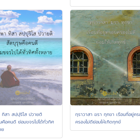
 ทิสา สปฺปุริโส ปวายติ
ทุราวาสา ฆรา ทุกขา เรือนที่อยู่ค
ุษคือคนดี ย่อมขจรไปได้ทั่วทิศ
ครองไม่ดีย่อมให้เกิดทุกข์
ลาย