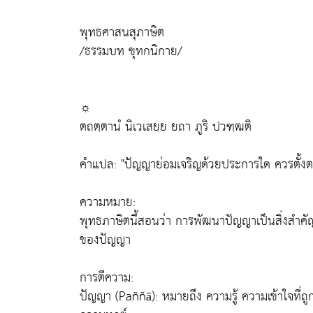
พุทธศาสนสุภาษิต
/ธรรมบท ขุทกนิกาย/
☼
ตถตฺตานํ นิเวเสยฺย ยถา ภูริ ปวฑฺฒติ
คำแปล: "ปัญญาย่อมเจริญด้วยประการใด ควรตั้งตน
ความหมาย:
พุทธภาษิตนี้สอนว่า การพัฒนาปัญญาเป็นสิ่งสำคัญ
ของปัญญา
การตีความ:
ปัญญา (Paññā): หมายถึง ความรู้ ความเข้าใจที่ถ