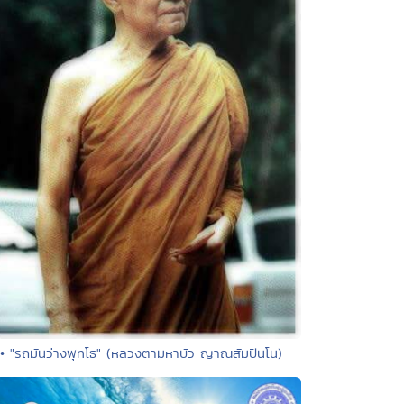
• "รถมันว่างพุทโธ" (หลวงตามหาบัว ญาณสัมปันโน)