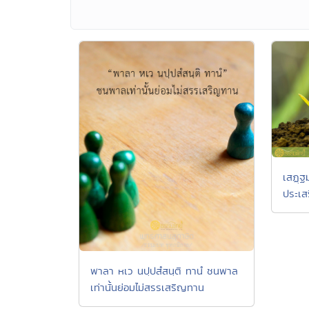
เสฏฺฐม
ประเส
พาลา หเว นปฺปสํสนฺติ ทานํ ชนพาล
เท่านั้นย่อมไม่สรรเสริญทาน