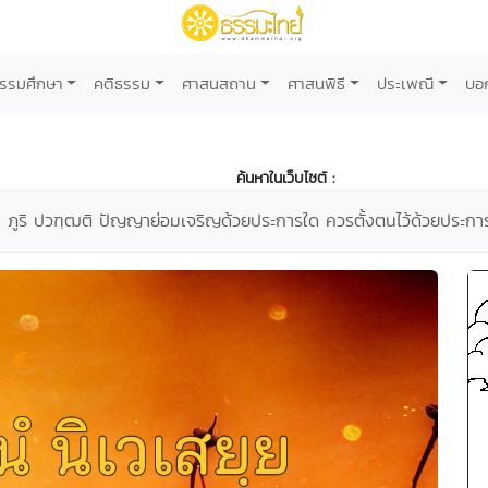
รรมศึกษา
คติธรรม
ศาสนสถาน
ศาสนพิธี
ประเพณี
บอ
ค้นหาในเว็บไซต์ :
า ภูริ ปวฑฺฒติ ปัญญาย่อมเจริญด้วยประการใด ควรตั้งตนไว้ด้วยประการ