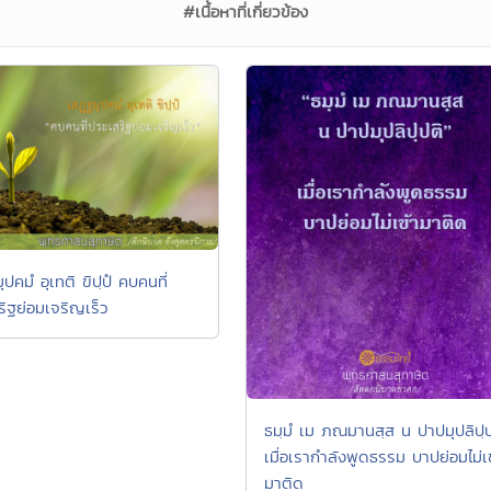
#เนื้อหาที่เกี่ยวข้อง
ุปคมํ อุเทติ ขิปฺปํ คบคนที่
ริฐย่อมเจริญเร็ว
ธมฺมํ เม ภณมานสฺส น ปาปมุปลิปฺป
เมื่อเรากำลังพูดธรรม บาปย่อมไม่เ
มาติด