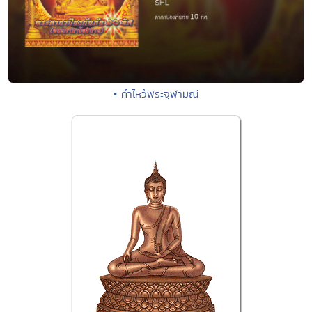
• คำไหว้พระจุฬามณี