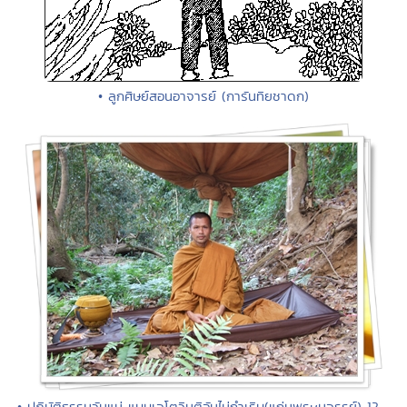
• ลูกศิษย์สอนอาจารย์ (การันทิยชาดก)
• ปฏิบัติธรรมวันแม่ แบบเจโตวิมุติอันไม่กำเริบ(แก่นพรหมจรรย์) 12 -