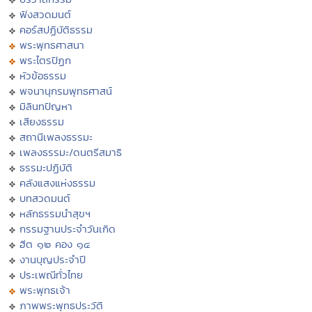
ฟังสวดมนต์
คอร์สปฏิบัติธรรม
พระพุทธศาสนา
พระไตรปิฏก
หัวข้อธรรม
พจนานุกรมพุทธศาสน์
มิลินทปัญหา
เสียงธรรม
สถานีเพลงธรรมะ
เพลงธรรมะ/ดนตรีสมาธิ
ธรรมะปฏิบัติ
คลังแสงแห่งธรรม
บทสวดมนต์
หลักธรรมนำสุขฯ
กรรมฐานประจำวันเกิด
ฮีต ๑๒ คอง ๑๔
งานบุญประจำปี
ประเพณีทั่วไทย
พระพุทธเจ้า
ภาพพระพุทธประวัติ