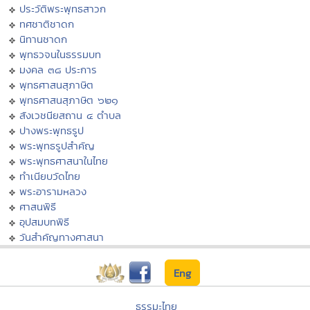
ประวัติพระพุทธสาวก
ทศชาติชาดก
นิทานชาดก
พุทธวจนในธรรมบท
มงคล ๓๘ ประการ
พุทธศาสนสุภาษิต
พุทธศาสนสุภาษิต ๖๒๑
สังเวชนียสถาน ๔ ตำบล
ปางพระพุทธรูป
พระพุทธรูปสำคัญ
พระพุทธศาสนาในไทย
ทำเนียบวัดไทย
พระอารามหลวง
ศาสนพิธี
อุปสมบทพิธี
วันสำคัญทางศาสนา
Eng
ธรรมะไทย