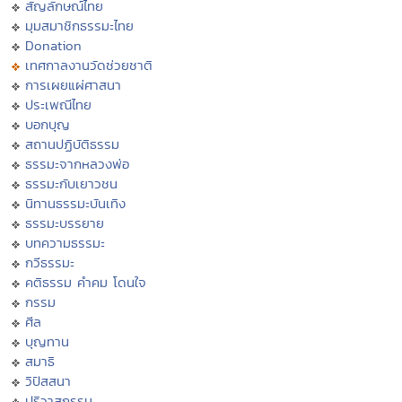
สัญลักษณ์ไทย
มุมสมาชิกธรรมะไทย
Donation
เทศกาลงานวัดช่วยชาติ
การเผยแผ่ศาสนา
ประเพณีไทย
บอกบุญ
สถานปฏิบัติธรรม
ธรรมะจากหลวงพ่อ
ธรรมะกับเยาวชน
นิทานธรรมะบันเทิง
ธรรมะบรรยาย
บทความธรรมะ
กวีธรรมะ
คติธรรม คำคม โดนใจ
กรรม
ศีล
บุญทาน
สมาธิ
วิปัสสนา
ปริวาสกรรม