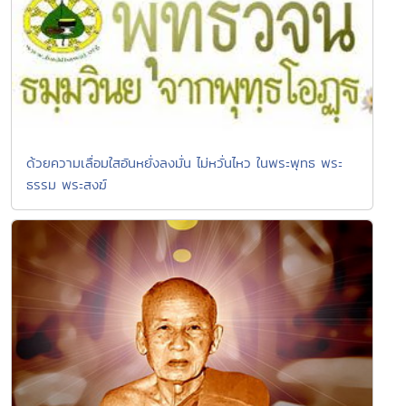
ด้วยความเลื่อมใสอันหยั่งลงมั่น ไม่หวั่นไหว ในพระพุทธ พระ
ธรรม พระสงฆ์