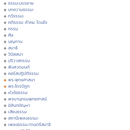
ธรรมะบรรยาย
บทความธรรมะ
กวีธรรมะ
คติธรรม คำคม โดนใจ
กรรม
ศีล
บุญทาน
สมาธิ
วิปัสสนา
ปริวาสกรรม
ฟังสวดมนต์
คอร์สปฏิบัติธรรม
พระพุทธศาสนา
พระไตรปิฏก
หัวข้อธรรม
พจนานุกรมพุทธศาสน์
มิลินทปัญหา
เสียงธรรม
สถานีเพลงธรรมะ
เพลงธรรมะ/ดนตรีสมาธิ