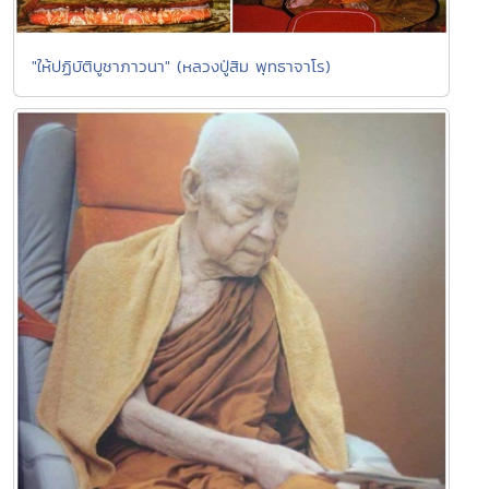
"ให้ปฏิบัติบูชาภาวนา" (หลวงปู่สิม พุทธาจาโร)