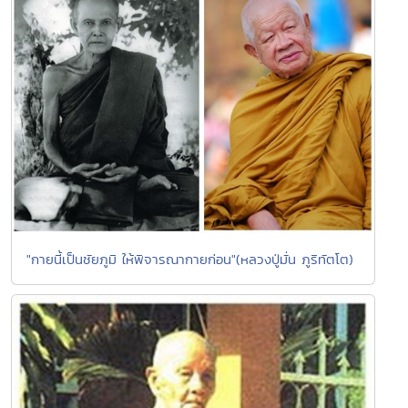
"กายนี้เป็นชัยภูมิ ให้พิจารณากายก่อน"(หลวงปู่มั่น ภูริทัตโต)