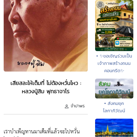
• ✨ขอเชิญร่วมเป็น
เจ้าภาพสร้างถนน
คอนกรีต✨
เสียสละให้เต็มที่ ไม่ต้องหวั่นไหว :
หลวงปู่สิม พุทธาจาโร
• สังคมยุค
จำปาพร
โลกาภิวัฒน์
เราบำเพ็ญทานมาเต็มที่แล้วจะไปหวั่น