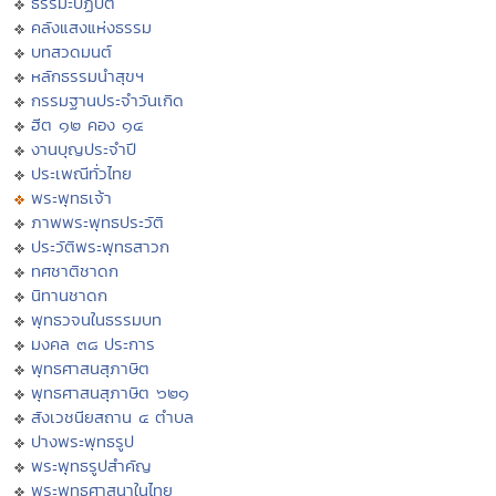
ธรรมะปฏิบัติ
คลังแสงแห่งธรรม
บทสวดมนต์
หลักธรรมนำสุขฯ
กรรมฐานประจำวันเกิด
ฮีต ๑๒ คอง ๑๔
งานบุญประจำปี
ประเพณีทั่วไทย
พระพุทธเจ้า
ภาพพระพุทธประวัติ
ประวัติพระพุทธสาวก
ทศชาติชาดก
นิทานชาดก
พุทธวจนในธรรมบท
มงคล ๓๘ ประการ
พุทธศาสนสุภาษิต
พุทธศาสนสุภาษิต ๖๒๑
สังเวชนียสถาน ๔ ตำบล
ปางพระพุทธรูป
พระพุทธรูปสำคัญ
พระพุทธศาสนาในไทย