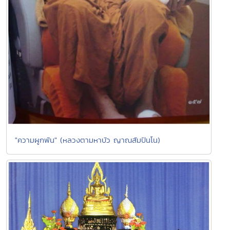
"ความผูกพัน" (หลวงตามหาบัว ญาณสัมปันโน)