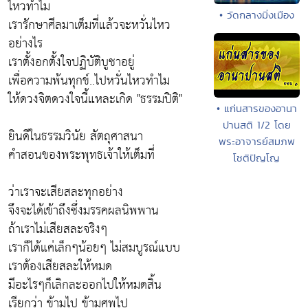
ไหวทำไม
• วัดกลางมิ่งเมือง
เรารักษาศีลมาเต็มที่แล้วจะหวั่นไหว
อย่างไร
เราตั้งอกตั้งใจปฏิบัติบูชาอยู่
เพื่อความพ้นทุกข์..ไปหวั่นไหวทำไม
ให้ดวงจิตดวงใจนี้แหละเกิด "ธรรมปิติ"
• แก่นสารของอานา
ปานสติ 1/2 โดย
ยินดีในธรรมวินัย สัตถุศาสนา
พระอาจารย์สมภพ
คำสอนของพระพุทธเจ้าให้เต็มที่
โชติปัญโญ
ว่าเราจะเสียสละทุกอย่าง
จึงจะได้เข้าถึงซึ่งมรรคผลนิพพาน
ถ้าเราไม่เสียสละจริงๆ
เราก็ได้แค่เล็กๆน้อยๆ ไม่สมบูรณ์แบบ
เราต้องเสียสละให้หมด
มีอะไรๆก็เลิกละออกไปให้หมดสิ้น
เรียกว่า ข้ามไป ข้ามศพไป