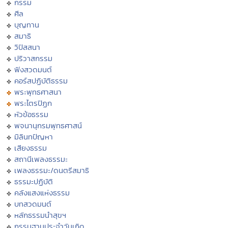
กรรม
ศีล
บุญทาน
สมาธิ
วิปัสสนา
ปริวาสกรรม
ฟังสวดมนต์
คอร์สปฏิบัติธรรม
พระพุทธศาสนา
พระไตรปิฏก
หัวข้อธรรม
พจนานุกรมพุทธศาสน์
มิลินทปัญหา
เสียงธรรม
สถานีเพลงธรรมะ
เพลงธรรมะ/ดนตรีสมาธิ
ธรรมะปฏิบัติ
คลังแสงแห่งธรรม
บทสวดมนต์
หลักธรรมนำสุขฯ
กรรมฐานประจำวันเกิด