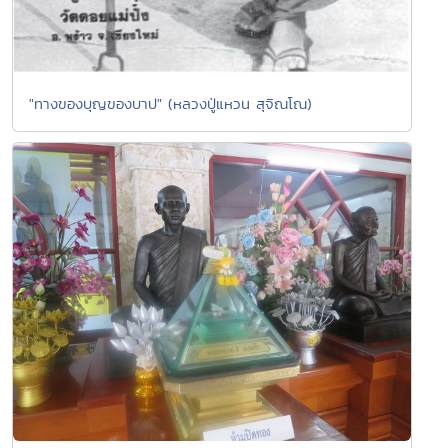
"ทางของบุญของบาป" (หลวงปู่แหวน สุจิณโณ)