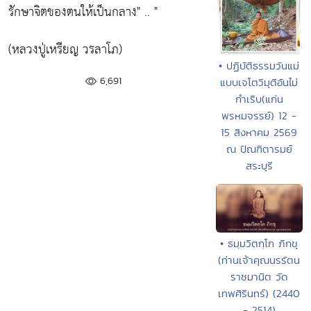
รักษาจิตของตนให้เป็นกลาง" .. "
(หลวงปู่เหรียญ วรลาโภ)
• ปฏิบัติธรรมวันแม่
6,691
แบบเจโตวิมุติอันไม่
กำเริบ(แก่น
พรหมจรรย์) 12 -
15 สิงหาคม 2569
ณ ปัณฑิตารมย์
สระบุรี
• ธมฺมวิตกฺโก ภิกขุ
(ท่านเจ้าคุณนรรัตน
ราชมานิต วัด
เทพศิรินทร์) (2440
- 2514)