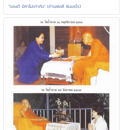
"ของดี มีค่าไม่เท่ากัน" (ท่านพ่อลี ธัมมธโร)