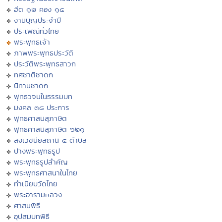
ฮีต ๑๒ คอง ๑๔
งานบุญประจำปี
ประเพณีทั่วไทย
พระพุทธเจ้า
ภาพพระพุทธประวัติ
ประวัติพระพุทธสาวก
ทศชาติชาดก
นิทานชาดก
พุทธวจนในธรรมบท
มงคล ๓๘ ประการ
พุทธศาสนสุภาษิต
พุทธศาสนสุภาษิต ๖๒๑
สังเวชนียสถาน ๔ ตำบล
ปางพระพุทธรูป
พระพุทธรูปสำคัญ
พระพุทธศาสนาในไทย
ทำเนียบวัดไทย
พระอารามหลวง
ศาสนพิธี
อุปสมบทพิธี