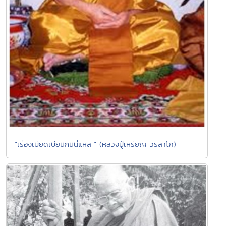
"เรื่องเบียดเบียนกันนี่แหละ" (หลวงปู่เหรียญ วรลาโภ)