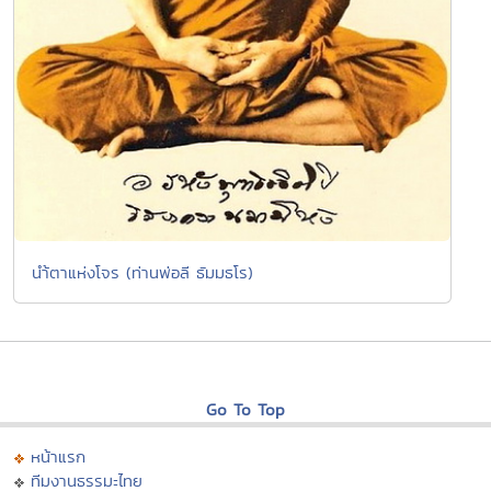
นำ้ตาแห่งโจร (ท่านพ่อลี ธัมมธโร)
Go To Top
หน้าแรก
ทีมงานธรรมะไทย