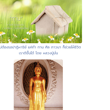
ไม่ต้องรอปาฏิหาริย์ แค่ทำ ทาน ศีล ภาวนา ก็ช่วยให้ชีวิต
เราดีขึ้นได้ โดย หลวงปู่มั่น