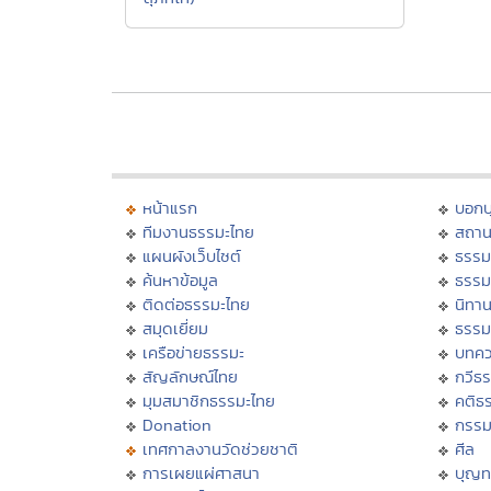
หน้าแรก
บอก
ทีมงานธรรมะไทย
สถาน
แผนผังเว็บไซต์
ธรรม
ค้นหาข้อมูล
ธรรม
ติดต่อธรรมะไทย
นิทาน
สมุดเยี่ยม
ธรรม
เครือข่ายธรรมะ
บทคว
สัญลักษณ์ไทย
กวีธ
มุมสมาชิกธรรมะไทย
คติธ
Donation
กรร
เทศกาลงานวัดช่วยชาติ
ศีล
การเผยแผ่ศาสนา
บุญท