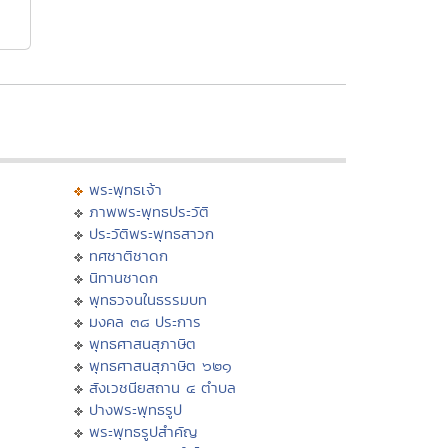
พระพุทธเจ้า
ภาพพระพุทธประวัติ
ประวัติพระพุทธสาวก
ทศชาติชาดก
นิทานชาดก
พุทธวจนในธรรมบท
มงคล ๓๘ ประการ
พุทธศาสนสุภาษิต
พุทธศาสนสุภาษิต ๖๒๑
สังเวชนียสถาน ๔ ตำบล
ปางพระพุทธรูป
พระพุทธรูปสำคัญ