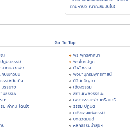
ตามหาบัว ญาณสัมปันโน)
Go To Top
บุญ
พระพุทธศาสนา
ปฏิบัติธรรม
พระไตรปิฏก
ะจากหลวงพ่อ
หัวข้อธรรม
ะกับเยาวชน
พจนานุกรมพุทธศาสน์
ธรรมะบันเทิง
มิลินทปัญหา
ะบรรยาย
เสียงธรรม
ามธรรมะ
สถานีเพลงธรรมะ
รรมะ
เพลงธรรมะ/ดนตรีสมาธิ
รรม คำคม โดนใจ
ธรรมะปฏิบัติ
ม
คลังแสงแห่งธรรม
บทสวดมนต์
าน
หลักธรรมนำสุขฯ