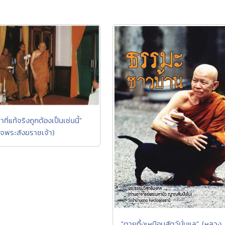
ที่แท้จริงถูกต้องเป็นเช่นนี้"
็จพระสังฆราชเจ้า)
"ตายทิ้งเหมือนสัตว์นั่นแล" (หลวง