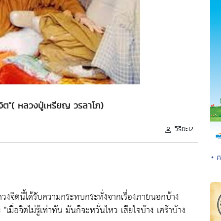
ิต"( หลวงปู่เหรียญ วรลาโภ)
วิริยะ12
• ค
ดวงจิตนี้ได้รับความกระทบกระทั่งจากเรี่องภายนอกบ้าง
าง
"เมื่อจิตไม่รู้เท่าทัน มันก็จะหวั่นไหว เสียใจบ้าง เศร้าบ้าง