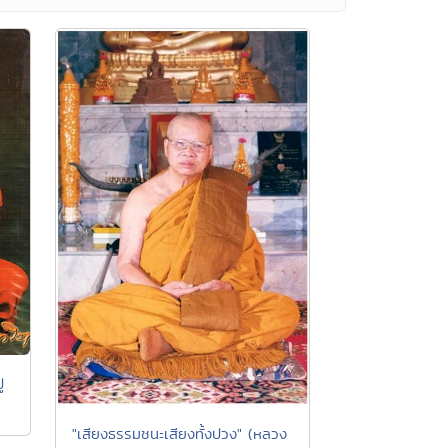
่
"เสียงธรรมชนะเสียงทั้งปวง" (หลวง