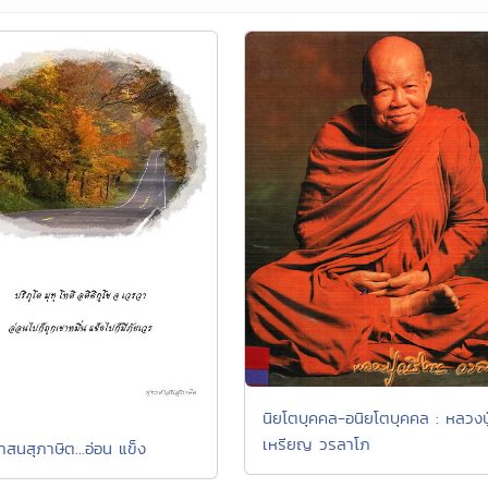
นิยโตบุคคล-อนิยโตบุคคล : หลวงปู
เหรียญ วรลาโภ
าสนสุภาษิต...อ่อน แข็ง