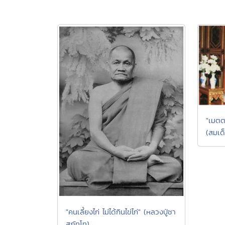
"เมตตา
(สมเด
"คนเลี้ยงไก่ ไม่ได้กินไข่ไก่" (หลวงปู่ชา
สุภัทโท)