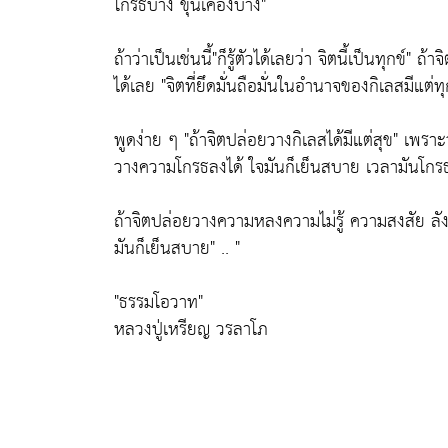
โกรธบ้าง ขุ่นเคืองบ้าง"
ถ้าว่าเป็นเช่นนี้
"ก็รู้ตัวได้เลยว่า จิตนี้เป็นทุกข์"
ถ้าจิ
ได้เลย
"จิตที่ยึดมั่นถือมั่นในอำนาจของกิเลสมีแต่ทุ
พูดง่าย ๆ
"ถ้าจิตปล่อยวางกิเลสได้มีแต่สุข"
เพราะว
วางความโกรธลงได้ ใจมันก็เย็นสบาย เวลามันโกรธอ
ถ้าจิตปล่อยวางความหลงความไม่รู้ ความสงสัย ลั
มันก็เย็นสบาย"
.. "
"ธรรมโอวาท"
หลวงปู่เหรียญ วรลาโภ