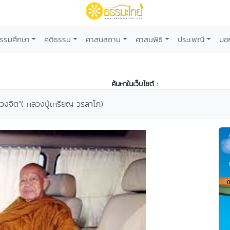
รรมศึกษา
คติธรรม
ศาสนสถาน
ศาสนพิธี
ประเพณี
บอ
ค้นหาในเว็บไซต์ :
วงจิต"( หลวงปู่เหรียญ วรลาโภ)