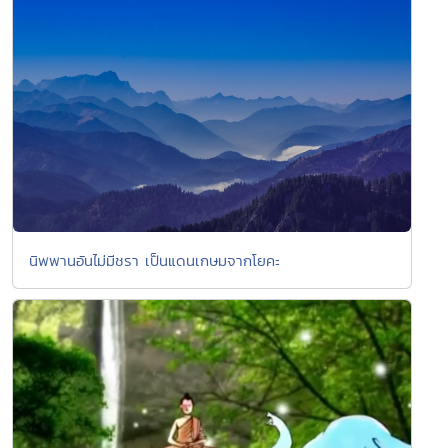
นิพพานอันไม่มีชรา เป็นแดนเกษมจากโยคะ