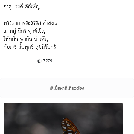
จาตุ- รงคี ดิถีเพ็ญ
ทรงฝาก พระธรรม คำสอน
แก่หมู่ นิกร ทุกข์เข็ญ
ให้หมั่น พากัน บำเพ็ญ
ดับเวร สิ้นทุกข์ สุขนิรันดร์
7,279
#เนื้อหาที่เกี่ยวข้อง