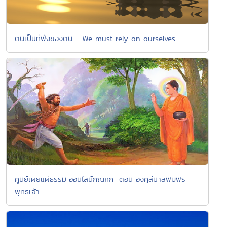
ตนเป็นที่พึ่งของตน - We must rely on ourselves.
ศูนย์เผยแผ่ธรรมะออนไลน์กัณฑกะ ตอน องคุลีมาลพบพระ
พุทธเจ้า