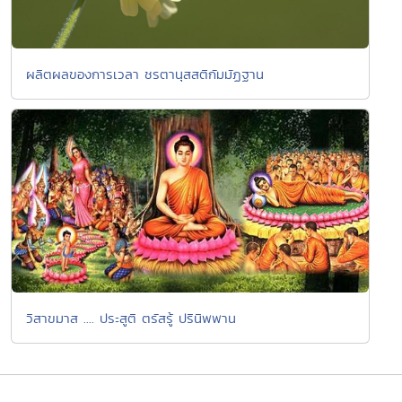
ผลิตผลของการเวลา ชรตานุสสติกัมมัฏฐาน
วิสาขมาส .... ประสูติ ตรัสรู้ ปรินิพพาน