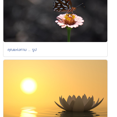
คุณแห่งกาม ... รูป