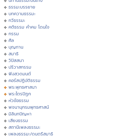
นิทานธรรมะบันเทิง
ธรรมะบรรยาย
บทความธรรมะ
กวีธรรมะ
คติธรรม คำคม โดนใจ
กรรม
ศีล
บุญทาน
สมาธิ
วิปัสสนา
ปริวาสกรรม
ฟังสวดมนต์
คอร์สปฏิบัติธรรม
พระพุทธศาสนา
พระไตรปิฏก
หัวข้อธรรม
พจนานุกรมพุทธศาสน์
มิลินทปัญหา
เสียงธรรม
สถานีเพลงธรรมะ
เพลงธรรมะ/ดนตรีสมาธิ