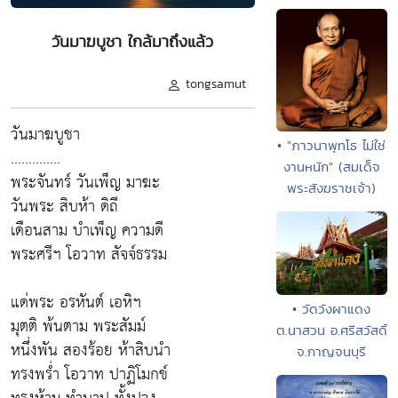
วันมาฆบูชา ใกล้มาถึงแล้ว
tongsamut
วันมาฆบูชา
• "ภาวนาพุทโธ ไม่ใช่
..............
งานหนัก" (สมเด็จ
พระจันทร์ วันเพ็ญ มาฆะ
พระสังฆราชเจ้า)
วันพระ สิบห้า ดิถี
เดือนสาม บำเพ็ญ ความดี
พระศรีฯ โอวาท สัจจ์ธรรม
แด่พระ อรหันต์ เอหิฯ
• วัดวังผาแดง
มุตติ พ้นตาม พระสัมม์
ต.นาสวน อ.ศรีสวัสดิ์
หนึ่งพัน สองร้อย ห้าสิบนำ
จ.กาญจนบุรี
ทรงพร่ำ โอวาท ปาฏิโมกข์