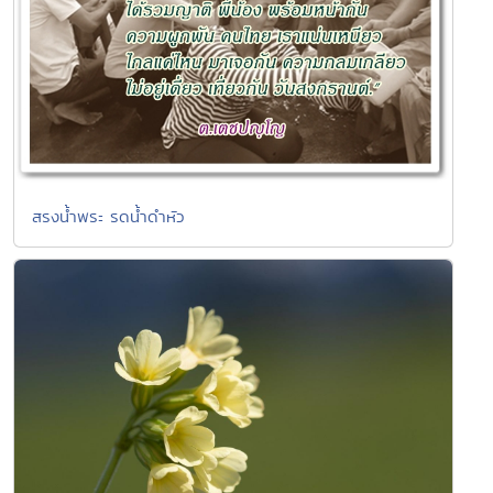
สรงน้ำพระ รดน้ำดำหัว