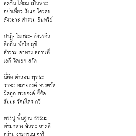
สดชื่น ให้สม เป็นพระ
อย่าเที่ยว รังแก ใครดะ
สังวะวะ สำรวม อินทรีย์
ปาฏิ- โมกขะ- สังวรศีล
คือถิ่น พักใจ สุขี
สำรวม อาหาร สถานที่
เอกี จิตเอก สงัด
นี่คือ ตำสอน พุทธะ
วาทะ หลายองค์ ทรงตรัส
ผิดถูก พระองค์ ชี้ชัด
ธัมมะ รัตน์ไตร กวี
ทรงปู พื้นฐาน ธรรมะ
ท่ามกลาง จันทะ ฉาดสี
อร่าม งามธรรม จารี