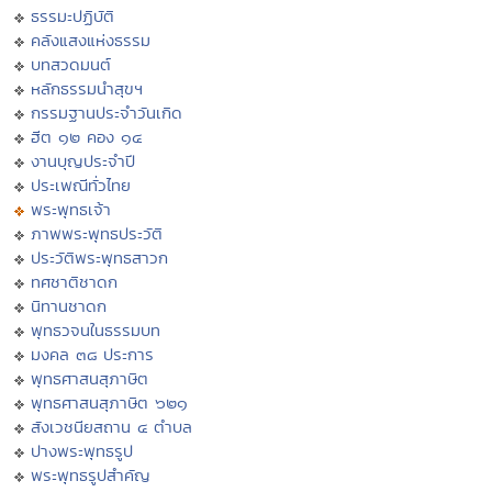
ธรรมะปฏิบัติ
คลังแสงแห่งธรรม
บทสวดมนต์
หลักธรรมนำสุขฯ
กรรมฐานประจำวันเกิด
ฮีต ๑๒ คอง ๑๔
งานบุญประจำปี
ประเพณีทั่วไทย
พระพุทธเจ้า
ภาพพระพุทธประวัติ
ประวัติพระพุทธสาวก
ทศชาติชาดก
นิทานชาดก
พุทธวจนในธรรมบท
มงคล ๓๘ ประการ
พุทธศาสนสุภาษิต
พุทธศาสนสุภาษิต ๖๒๑
สังเวชนียสถาน ๔ ตำบล
ปางพระพุทธรูป
พระพุทธรูปสำคัญ