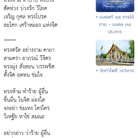
ทรงห้าม ทำบาป ทั้งปวง
ตัดห่วง บ่วงรัก วิโยค
เจริญ กุศล ทรงโปรด
• มงคลที่ ๑๕ การให้
ละโศก เศร้าหมอง แห่งจิต
ทาน - มงคล ๓๘
ประการ
""""""""
ทรงตรัส อย่างงาม คาถา
สามครา อาภรณ์ วิจิตร
ทรงมุ่ง สั่งสอน บรรพชิต
• วัดท่าโพธิ์ วรวิหาร
ตั้งจิต อดทน ข่มใจ
ทรงห้าม ทำร้าย ผู้อื่น
ซื่นมื่น ในจิต ผ่องใส
จงอย่า ข่มเหง ใครใคร
วิเหฐัย หาใช่ สมณะ
อย่ากล่าว ว่าร้าย ผู้อื่น