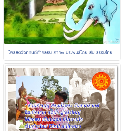
โพธิสัตว์ฉัททันต์คำกลอน ภาค๓ ประพันธ์โดย สืบ ธรรมไทย