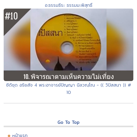
อ.ธรรมธีระ ธรรมมะพิสุทธิ์
ซีดีชุด อริยสัจ 4 พระอาจารย์ปัญญา นีลวณฺโณ - (( วิปัสสนา )) #
10
Go To Top
หน้าแรก