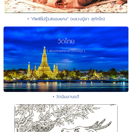
• "ทัพพีไม่รู้รสของแกง" (หลวงปู่ชา สุภัทโท)
• วัดนิมมานรดี