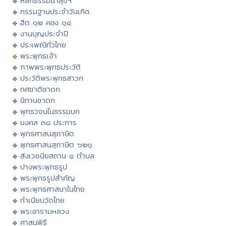
หลักธรรมนำสุขฯ
กรรมฐานประจำวันเกิด
ฮีต ๑๒ คอง ๑๔
งานบุญประจำปี
ประเพณีทั่วไทย
พระพุทธเจ้า
ภาพพระพุทธประวัติ
ประวัติพระพุทธสาวก
ทศชาติชาดก
นิทานชาดก
พุทธวจนในธรรมบท
มงคล ๓๘ ประการ
พุทธศาสนสุภาษิต
พุทธศาสนสุภาษิต ๖๒๑
สังเวชนียสถาน ๔ ตำบล
ปางพระพุทธรูป
พระพุทธรูปสำคัญ
พระพุทธศาสนาในไทย
ทำเนียบวัดไทย
พระอารามหลวง
ศาสนพิธี