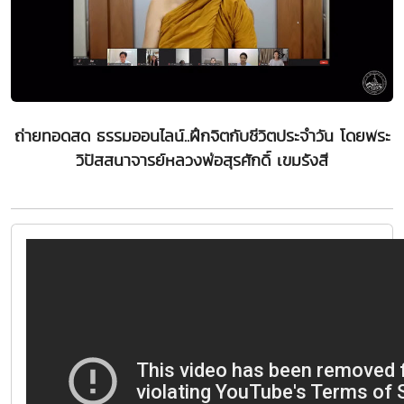
ถ่ายทอดสด ธรรมออนไลน์..ฝึกจิตกับชีวิตประจำวัน โดยพระ
วิปัสสนาจารย์หลวงพ่อสุรศักดิ์ เขมรังสี