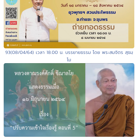
93(08/04/64) เวลา 18.00 น. บรรยายธรรม โดย พระสมจิตร สุธมฺ
โม