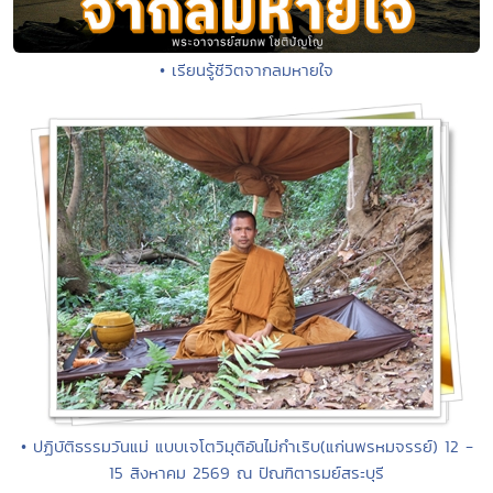
• เรียนรู้ชีวิตจากลมหายใจ
• ปฏิบัติธรรมวันแม่ แบบเจโตวิมุติอันไม่กำเริบ(แก่นพรหมจรรย์) 12 -
15 สิงหาคม 2569 ณ ปัณฑิตารมย์สระบุรี