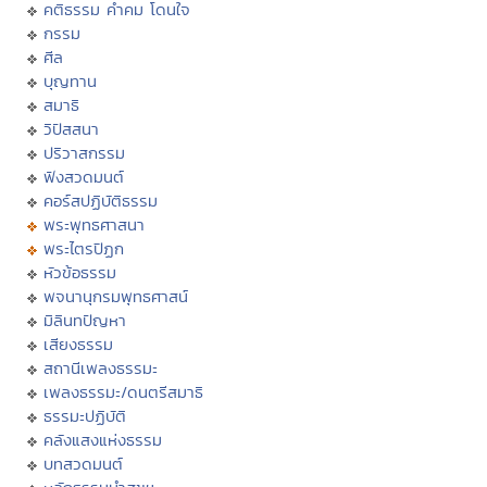
คติธรรม คำคม โดนใจ
กรรม
ศีล
บุญทาน
สมาธิ
วิปัสสนา
ปริวาสกรรม
ฟังสวดมนต์
คอร์สปฏิบัติธรรม
พระพุทธศาสนา
พระไตรปิฏก
หัวข้อธรรม
พจนานุกรมพุทธศาสน์
มิลินทปัญหา
เสียงธรรม
สถานีเพลงธรรมะ
เพลงธรรมะ/ดนตรีสมาธิ
ธรรมะปฏิบัติ
คลังแสงแห่งธรรม
บทสวดมนต์