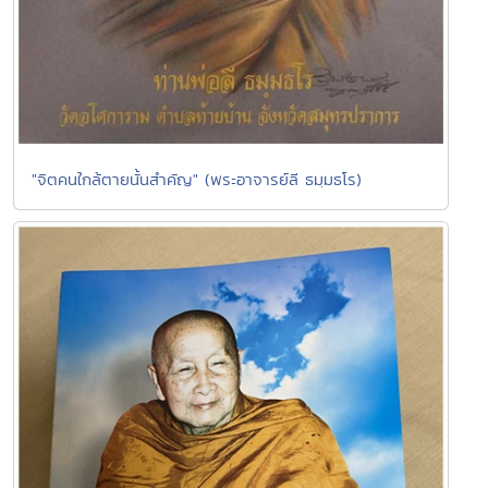
"จิตคนใกล้ตายนั้นสำคัญ" (พระอาจารย์ลี ธมฺมธโร)