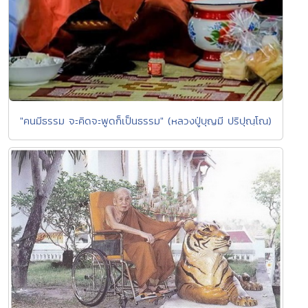
"คนมีธรรม จะคิดจะพูดก็เป็นธรรม" (หลวงปู่บุญมี ปริปุณฺโณ)