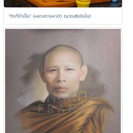
"กิจที่จำเป็น" (หลวงตามหาบัว ญาณสัมปันโน)