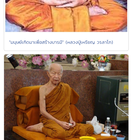
"มนุษย์เกิดมาเพื่อสร้างบารมี" (หลวงปู่เหรียญ วรลาโภ)