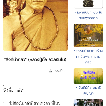
• มหาชนบท ๑๖ ใน
สมัยพุทธกาล
• ธรรมนำชีวิต เรื่อง
ทุกข์..เพราะความ
"สิ่งที่น่ากลัว" (หลวงปู่ตื้อ อจลธัมโม)
กลัว
ธรรมโฆษ
.
• จิตที่มีศีล สมาธิ
"สิ่งที่น่ากลัว"
ปัญญา
" .. "ไม่ต้องไปกลัวผีสางเทวดา ที่ไหน