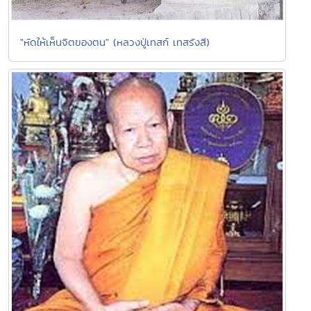
"หัดให้เห็นจิตของตน" (หลวงปู่เทสก์ เทสรังสี)