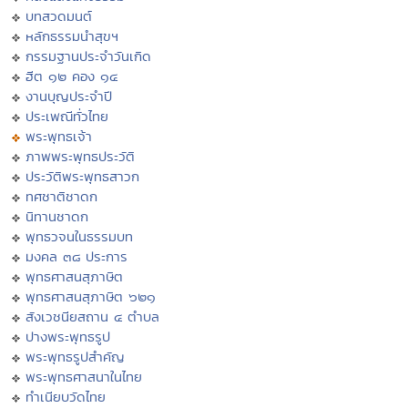
บทสวดมนต์
หลักธรรมนำสุขฯ
กรรมฐานประจำวันเกิด
ฮีต ๑๒ คอง ๑๔
งานบุญประจำปี
ประเพณีทั่วไทย
พระพุทธเจ้า
ภาพพระพุทธประวัติ
ประวัติพระพุทธสาวก
ทศชาติชาดก
นิทานชาดก
พุทธวจนในธรรมบท
มงคล ๓๘ ประการ
พุทธศาสนสุภาษิต
พุทธศาสนสุภาษิต ๖๒๑
สังเวชนียสถาน ๔ ตำบล
ปางพระพุทธรูป
พระพุทธรูปสำคัญ
พระพุทธศาสนาในไทย
ทำเนียบวัดไทย