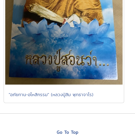
"อภัยทาน-อโหสิกรรม" (หลวงปู่สิม พุทธาจาโร)
Go To Top