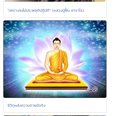
"เพราะคนไม่ประพฤติปฏิบัติ" (หลวงปู่ฝั้น อาจาโร)
ชีวิตหลังความตายมีจริง