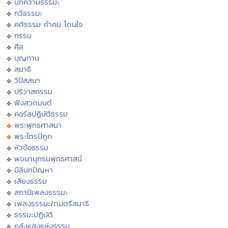
บทความธรรมะ
กวีธรรมะ
คติธรรม คำคม โดนใจ
กรรม
ศีล
บุญทาน
สมาธิ
วิปัสสนา
ปริวาสกรรม
ฟังสวดมนต์
คอร์สปฏิบัติธรรม
พระพุทธศาสนา
พระไตรปิฏก
หัวข้อธรรม
พจนานุกรมพุทธศาสน์
มิลินทปัญหา
เสียงธรรม
สถานีเพลงธรรมะ
เพลงธรรมะ/ดนตรีสมาธิ
ธรรมะปฏิบัติ
คลังแสงแห่งธรรม