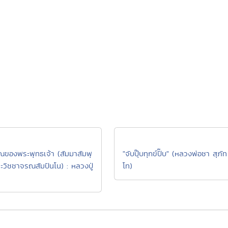
ณของพระพุทธเจ้า (สัมมาสัมพุ
"จับปุ๊บทุกข์ปั๊บ" (หลวงพ่อชา สุภัท
ะวิชชาจรณสัมปันโน) : หลวงปู่
โท)