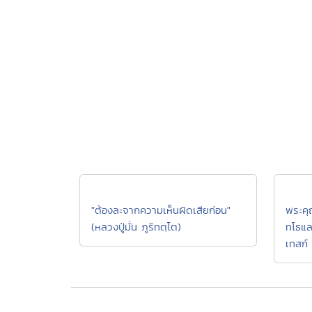
"ต้องละจากความเห็นผิดเสียก่อน"
พระคุ
(หลวงปู่มั่น ภูริทตฺโต)
ทโธแล
เทสก์