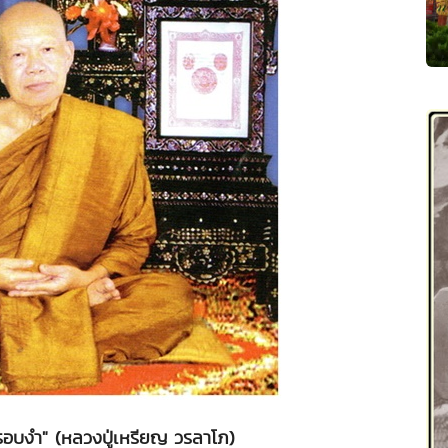
สตรอบงำ" (หลวงปู่เหรียญ วรลาโภ)