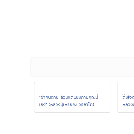
"ฆ่ากันตาย ล้วนแต่แย่งกามคุณนี้
ตั้งใจ
เอง" (หลวงปู่เหรียญ วรลาโภ)
หลวงป