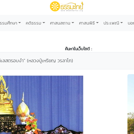
รรมศึกษา
คติธรรม
ศาสนสถาน
ศาสนพิธี
ประเพณี
บอ
ค้นหาในเว็บไซต์ :
ห้กิเลสตรอบงำ" (หลวงปู่เหรียญ วรลาโภ)