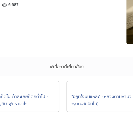
6,687
#เนื้อหาที่เกี่ยวข้อง
ดีก็ดีไป ถ้าละเลยก็ตกต่ำไป :
"อยู่ที่ใจนั่นแหละ" (หลวงตามหาบัว
ู่สิม พุทธาจาโร
ญาณสัมปันโน)