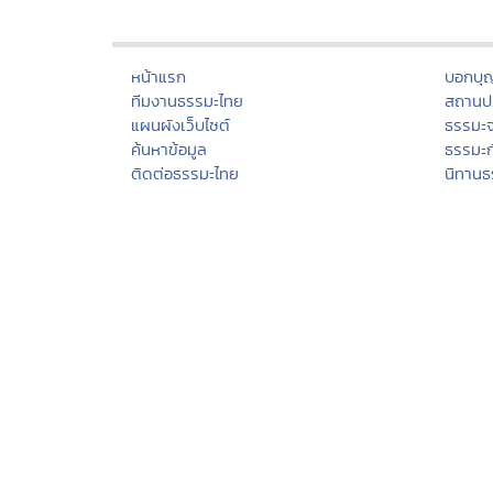
หน้าแรก
บอกบุ
ทีมงานธรรมะไทย
สถานปฏ
แผนผังเว็บไซต์
ธรรมะ
ค้นหาข้อมูล
ธรรมะ
ติดต่อธรรมะไทย
นิทานธ
สมุดเยี่ยม
ธรรมะ
เครือข่ายธรรมะ
บทควา
สัญลักษณ์ไทย
กวีธรร
มุมสมาชิกธรรมะไทย
คติธร
Donation
กรรม
เทศกาลงานวัดช่วยชาติ
ศีล
การเผยแผ่ศาสนา
บุญทา
ประเพณีไทย
สมาธิ
วิปัสส
ปริวา
ฟังสว
คอร์สป