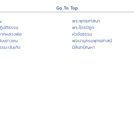
Go To Top
ญ
พระพุทธศาสนา
ิบัติธรรม
พระไตรปิฏก
จากหลวงพ่อ
หัวข้อธรรม
กับเยาวชน
พจนานุกรมพุทธศาสน์
รรมะบันเทิง
มิลินทปัญหา
บรรยาย
เสียงธรรม
มธรรมะ
สถานีเพลงธรรมะ
มะ
เพลงธรรมะ/ดนตรีสมาธิ
รม คำคม โดนใจ
ธรรมะปฏิบัติ
คลังแสงแห่งธรรม
บทสวดมนต์
น
หลักธรรมนำสุขฯ
กรรมฐานประจำวันเกิด
นา
ฮีต ๑๒ คอง ๑๔
สกรรม
งานบุญประจำปี
ดมนต์
ประเพณีทั่วไทย
ฏิบัติธรรม