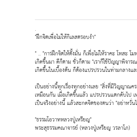
.
"ฝึกจิตเพื่อไม่ให้กิเลสตรอบงำ"
" .. "การฝึกจิตให้ตั้งมั่น ก็เพื่อไม่ให้ราคะ โทสะ โม
เกิดขึ้นมา ดีก็ตาม ชั่วก็ตาม "เราก็ใช้ปัญญาพิจารณา
เกิดขึ้นในเบื้องต้น ก็ต้องแปรปรวนในท่ามกลางแล
เป็นอย่างนี้ทุกเรื่องทุกอย่างเลย "สิ่งที่มีวิญญาณ
เหมือนกัน เมื่อเกิดขึ้นแล้ว แปรปรวนแตกดับไป 
เป็นจริงอย่างนี้ แล้วสะกดจิตของตนว่า "อย่าหวั
"ธรรมโอวาทหลวงปู่เหรียญ"
พระสุธรรมคณาจารย์ (หลวงปู่เหรียญ วรลาโภ)