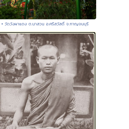
• วัดวังผาแดง ต.นาสวน อ.ศรีสวัสดิ์ จ.กาญจนบุรี