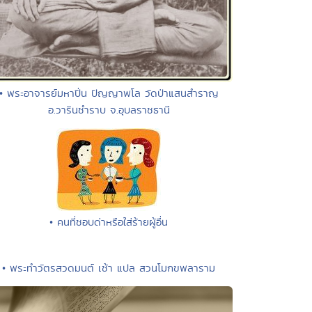
• พระอาจารย์มหาปิ่น ปัญญาพโล วัดป่าแสนสำราญ
อ.วารินชำราบ จ.อุบลราชธานี
• คนที่ชอบด่าหรือใส่ร้ายผู้อื่น
• พระทำวัตรสวดมนต์ เช้า แปล สวนโมกขพลาราม