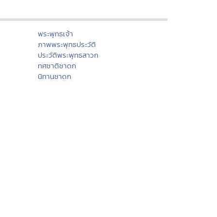
พระพุทธเจ้า
ภาพพระพุทธประวัติ
ประวัติพระพุทธสาวก
ทศชาติชาดก
นิทานชาดก
พุทธวจนในธรรมบท
มงคล ๓๘ ประการ
พุทธศาสนสุภาษิต
พุทธศาสนสุภาษิต ๖๒๑
สังเวชนียสถาน ๔ ตำบล
ปางพระพุทธรูป
พระพุทธรูปสำคัญ
พระพุทธศาสนาในไทย
ทำเนียบวัดไทย
พระอารามหลวง
ศาสนพิธี
อุปสมบทพิธี
วันสำคัญทางศาสนา