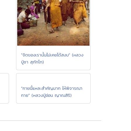
"จิตของเรานั้นไม่เคยได้สงบ" (หลวง
ปู่ชา สุภัทโท)
"กายนี้แหละสำคัญมาก ให้พิจารณา
กาย" (หลวงปู่อ่อน ญาณสิริ)