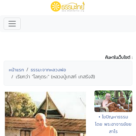
ค้นหาในเว็บไซต์ :
หน้าแรก
ธรรมะจากหลวงพ่อ
เรียกว่า "โลกุตระ" (หลวงปู่เทสก์ เทสรังสี)
• ไขปัญหาธรรม
โดย พระอาจารย์ชย
สาโร