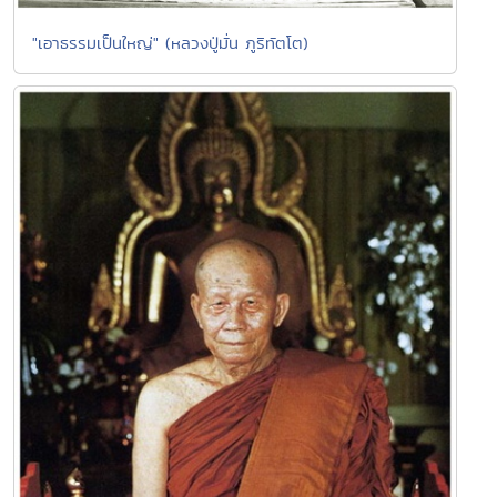
"เอาธรรมเป็นใหญ่" (หลวงปู่มั่น ภูริทัตโต)