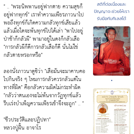
สติที่ต่อเนื่องและ
" ..
"พระนิพพานอยู่ฟากตาย ความสุขก็
ปัญญาจะช่วยให้เรา
อยู่ฟากทุกข์"
เราทำความเพียรภาวนาไป
รับมือกับกิเลสได้
พอถึงทุกข์ก็เกิดความกลัวทุกข์เสียแล้ว
แล้วเมื่อใดจะพ้นทุกข์ไปได้เล่า
"พาไปอยู่
ป่าช้าก็กลัวผี"
พามาอยู่ในดงก็กลัวเสือ
"การกลัวผีก็ดีการกลัวเสือก็ดี นั่นไม่ใช่
กลัวตายหรอกหรือ"
ลองนั่งภาวนาดูซิว่า
"เสือมันจะมาคาบคอ
ไปกินจริง ๆ ไหมการกลัวควรกลัวแต่ใน
•
ทางที่ผิด"
คือกลัวความผิดไม่กระทำผิด
"กลัวว่าตนเองจะไม่พ้นจากวัฏทุกข์แล้ว
รีบเร่งบำเพ็ญความเพียรเข้าจึงจะถูก"
.. "
"ชีวประวัติและปฏิปทา"
หลวงปู่ฝั้น อาจาโร