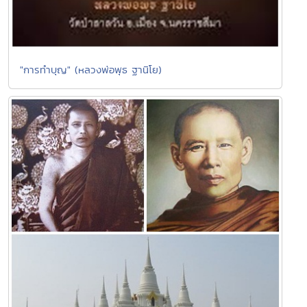
"การทำบุญ" (หลวงพ่อพุธ ฐานิโย)