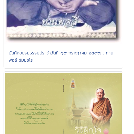
บันทึกอบรมธรรมประจำวันที่ ๑๙ กรกฎาคม ๒๔๙๗ : ท่าน
พ่อลี ธัมมธโร