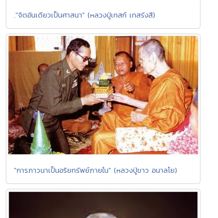
."จิตอันเดียวเป็นศาสนา" (หลวงปู่เทสก์ เทสรังสี)
"การภาวนาเป็นอริยทรัพย์ภายใน" (หลวงปู่ขาว อนาลโย)