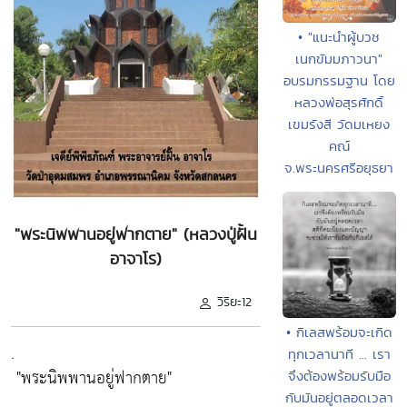
• "แนะนำผู้บวช
เนกขัมมภาวนา"
อบรมกรรมฐาน โดย
หลวงพ่อสุรศักดิ์
เขมรังสี วัดมเหยง
คณ์
จ.พระนครศรีอยุธยา
"พระนิพพานอยู่ฟากตาย" (หลวงปู่ฝั้น
อาจาโร)
วิริยะ12
• กิเลสพร้อมจะเกิด
.
ทุกเวลานาที ... เรา
"พระนิพพานอยู่ฟากตาย"
จึงต้องพร้อมรับมือ
กับมันอยู่ตลอดเวลา