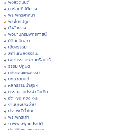
ฟังสวดมนต์
คอร์สปฏิบัติธรรม
พระพุทธศาสนา
พระไตรปิฏก
หัวข้อธรรม
พจนานุกรมพุทธศาสน์
มิลินทปัญหา
เสียงธรรม
สถานีเพลงธรรมะ
เพลงธรรมะ/ดนตรีสมาธิ
ธรรมะปฏิบัติ
คลังแสงแห่งธรรม
บทสวดมนต์
หลักธรรมนำสุขฯ
กรรมฐานประจำวันเกิด
ฮีต ๑๒ คอง ๑๔
งานบุญประจำปี
ประเพณีทั่วไทย
พระพุทธเจ้า
ภาพพระพุทธประวัติ
ประวัติพระพุทธสาวก