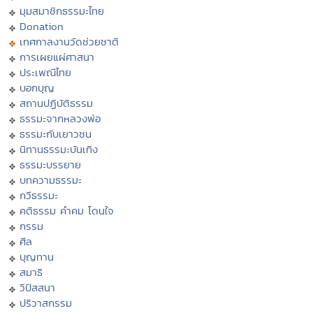
มุมสมาชิกธรรมะไทย
Donation
เทศกาลงานวัดช่วยชาติ
การเผยแผ่ศาสนา
ประเพณีไทย
บอกบุญ
สถานปฏิบัติธรรม
ธรรมะจากหลวงพ่อ
ธรรมะกับเยาวชน
นิทานธรรมะบันเทิง
ธรรมะบรรยาย
บทความธรรมะ
กวีธรรมะ
คติธรรม คำคม โดนใจ
กรรม
ศีล
บุญทาน
สมาธิ
วิปัสสนา
ปริวาสกรรม