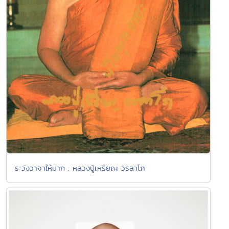
ระวังวาจาให้มาก : หลวงปู่เหรียญ วรลาโภ