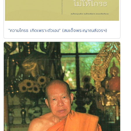
"ความโกรธ เกิดเพราะตัวเอง" (สมเด็จพระญาณสังวรฯ)