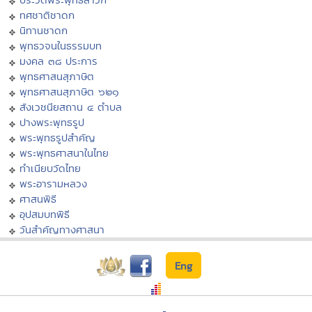
ทศชาติชาดก
นิทานชาดก
พุทธวจนในธรรมบท
มงคล ๓๘ ประการ
พุทธศาสนสุภาษิต
พุทธศาสนสุภาษิต ๖๒๑
สังเวชนียสถาน ๔ ตำบล
ปางพระพุทธรูป
พระพุทธรูปสำคัญ
พระพุทธศาสนาในไทย
ทำเนียบวัดไทย
พระอารามหลวง
ศาสนพิธี
อุปสมบทพิธี
วันสำคัญทางศาสนา
Eng