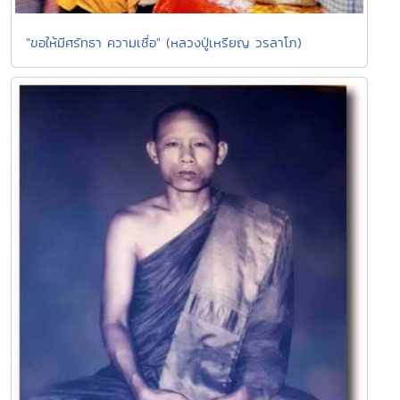
"ขอให้มีศรัทธา ความเชื่อ" (หลวงปู่เหรียญ วรลาโภ)