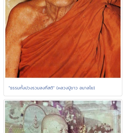
"ธรรมทั้งปวงรวมลงที่สติ" (หลวงปู่ขาว อนาลโย)