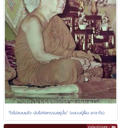
"ใจไม่สงบแล้ว มันไปก่อกรรมอยู่งั้น" (หลวงปู่ฝั้น อาจาโร)