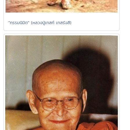
"กรรมนิมิต" (หลวงปู่เทสก์ เทสรังสี)