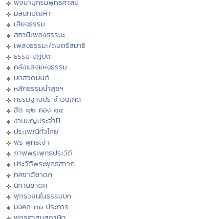
พจนานุกรมพุทธศาสน์
มิลินทปัญหา
เสียงธรรม
สถานีเพลงธรรมะ
เพลงธรรมะ/ดนตรีสมาธิ
ธรรมะปฏิบัติ
คลังแสงแห่งธรรม
บทสวดมนต์
หลักธรรมนำสุขฯ
กรรมฐานประจำวันเกิด
ฮีต ๑๒ คอง ๑๔
งานบุญประจำปี
ประเพณีทั่วไทย
พระพุทธเจ้า
ภาพพระพุทธประวัติ
ประวัติพระพุทธสาวก
ทศชาติชาดก
นิทานชาดก
พุทธวจนในธรรมบท
มงคล ๓๘ ประการ
พุทธศาสนสุภาษิต