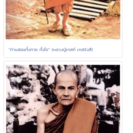
"ท่านสอนทั้งกาย ทั้งใจ" (หลวงปู่เทสก์ เทสรังสี)