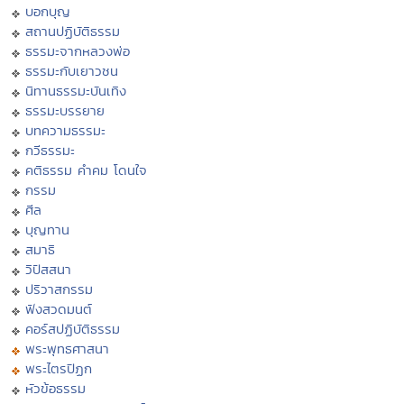
บอกบุญ
สถานปฏิบัติธรรม
ธรรมะจากหลวงพ่อ
ธรรมะกับเยาวชน
นิทานธรรมะบันเทิง
ธรรมะบรรยาย
บทความธรรมะ
กวีธรรมะ
คติธรรม คำคม โดนใจ
กรรม
ศีล
บุญทาน
สมาธิ
วิปัสสนา
ปริวาสกรรม
ฟังสวดมนต์
คอร์สปฏิบัติธรรม
พระพุทธศาสนา
พระไตรปิฏก
หัวข้อธรรม