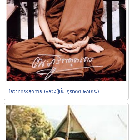
โอวาทครั้งสุดท้าย (หลวงปู่มั่น ภูริทัตตมหาเถระ)