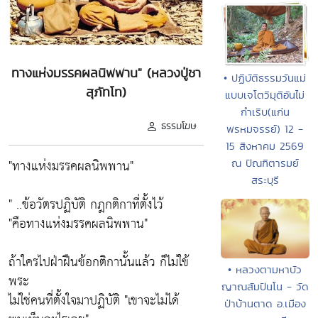
ทางแห่งมรรคผลนิพพาน" (หลวงปู่ชา
• ปฏิบัติธรรมวันแม่
สุภัทโท)
แบบเจโตวิมุติอันไม่
กำเริบ(แก่น
ธรรมโฆษ
พรหมจรรย์) 12 -
15 สิงหาคม 2569
"ทางแห่งมรรคผลนิพพาน"
ณ ปัณฑิตารมย์
สระบุรี
" ..ข้อวัตรปฏิบัติ กฎกติกาที่ตั้งไว้
"คือทางแห่งมรรคผลนิพพาน"
ถ้าใครไปฝ่าฝืนข้อกติกานั้นแล้ว ก็ไม่ใข้
• หลวงตามหาบัว
พระ
ญาณสัมปันโน - วัด
ไม่ใช่คนที่ตั้งใจมาปฏิบัติ "เขาจะไม่ได้
ป่าบ้านตาด อ.เมือง