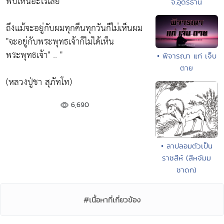
พบเห็นอะไรเลย"
จ.อุดรธานี
ถึงแม้จะอยู่กับผมทุกคืนทุกวันก็ใม่เห็นผม
"จะอยู่กับพระพุทธเจ้าก็ไม่ได้เห็น
พระพุทธเจ้า" .. "
• พิจารณา แก่ เจ็บ
ตาย
(หลวงปู่ชา สุภัทโท)
6,690
• ลาปลอมตัวเป็น
ราชสีห์ (สีหจัมม
ชาดก)
#เนื้อหาที่เกี่ยวข้อง