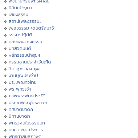
พจนานุกรมพุทธศาสน์
มิลินทปัญหา
เสียงธรรม
สถานีเพลงธรรมะ
เพลงธรรมะ/ดนตรีสมาธิ
ธรรมะปฏิบัติ
คลังแสงแห่งธรรม
บทสวดมนต์
หลักธรรมนำสุขฯ
กรรมฐานประจำวันเกิด
ฮีต ๑๒ คอง ๑๔
งานบุญประจำปี
ประเพณีทั่วไทย
พระพุทธเจ้า
ภาพพระพุทธประวัติ
ประวัติพระพุทธสาวก
ทศชาติชาดก
นิทานชาดก
พุทธวจนในธรรมบท
มงคล ๓๘ ประการ
พุทธศาสนสุภาษิต