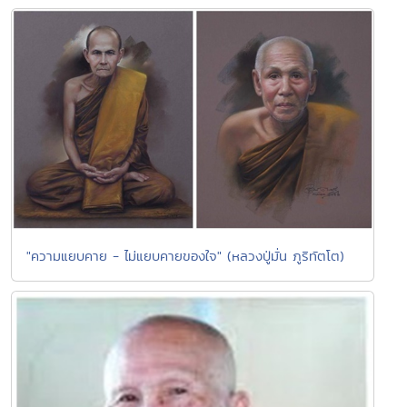
"ความแยบคาย - ไม่แยบคายของใจ" (หลวงปู่มั่น ภูริทัตโต)