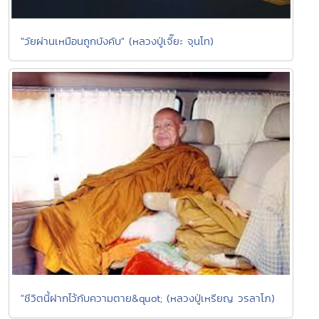
"วัยผ่านเหมือนถูกบังคับ" (หลวงปู่เจี๊ยะ จุนโท)
"ชีวิตนี้ฝากไว้กับความตาย&quot; (หลวงปู่เหรียญ วรลาโภ)