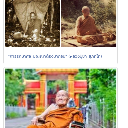
"การรักษาศีล ปัญญาต้องมาก่อน" (หลวงปู่ชา สุภัทโท)