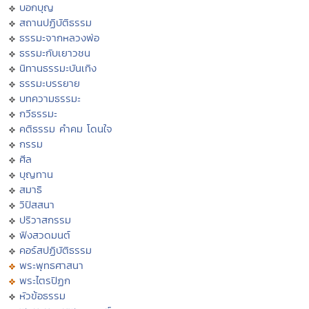
บอกบุญ
สถานปฏิบัติธรรม
ธรรมะจากหลวงพ่อ
ธรรมะกับเยาวชน
นิทานธรรมะบันเทิง
ธรรมะบรรยาย
บทความธรรมะ
กวีธรรมะ
คติธรรม คำคม โดนใจ
กรรม
ศีล
บุญทาน
สมาธิ
วิปัสสนา
ปริวาสกรรม
ฟังสวดมนต์
คอร์สปฏิบัติธรรม
พระพุทธศาสนา
พระไตรปิฏก
หัวข้อธรรม