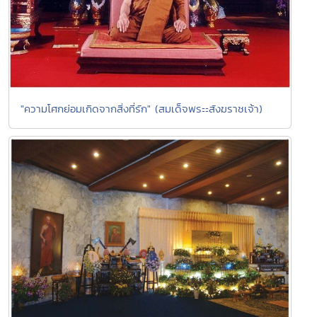
"ความโศกย่อมเกิดจากสิ่งที่รัก" (สมเด็จพระะสังฆราชเจ้า)