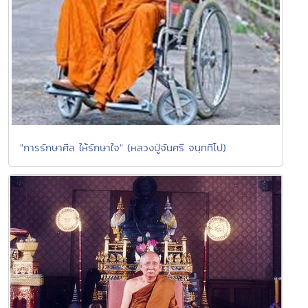
"การรักษาศีล ให้รักษาใจ" (หลวงปู่จันศรี จนฺททีโป)