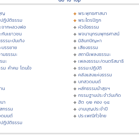
บุญ
พระพุทธศาสนา
ปฏิบัติธรรม
พระไตรปิฏก
ะจากหลวงพ่อ
หัวข้อธรรม
ะกับเยาวชน
พจนานุกรมพุทธศาสน์
ธรรมะบันเทิง
มิลินทปัญหา
ะบรรยาย
เสียงธรรม
ามธรรมะ
สถานีเพลงธรรมะ
รรมะ
เพลงธรรมะ/ดนตรีสมาธิ
รรม คำคม โดนใจ
ธรรมะปฏิบัติ
ม
คลังแสงแห่งธรรม
บทสวดมนต์
าน
หลักธรรมนำสุขฯ
กรรมฐานประจำวันเกิด
สนา
ฮีต ๑๒ คอง ๑๔
าสกรรม
งานบุญประจำปี
วดมนต์
ประเพณีทั่วไทย
ปฏิบัติธรรม