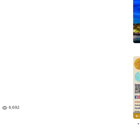
6,692
•