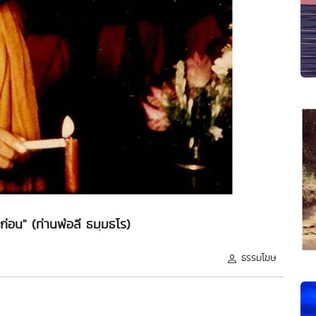
ยก่อน" (ท่านพ่อลี ธมฺมธโร)
ธรรมโฆษ