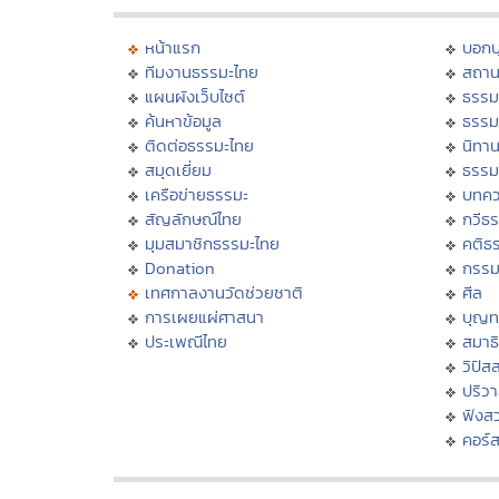
หน้าแรก
บอก
ทีมงานธรรมะไทย
สถาน
แผนผังเว็บไซต์
ธรรม
ค้นหาข้อมูล
ธรรม
ติดต่อธรรมะไทย
นิทาน
สมุดเยี่ยม
ธรรม
เครือข่ายธรรมะ
บทคว
สัญลักษณ์ไทย
กวีธ
มุมสมาชิกธรรมะไทย
คติธ
Donation
กรร
เทศกาลงานวัดช่วยชาติ
ศีล
การเผยแผ่ศาสนา
บุญท
ประเพณีไทย
สมาธิ
วิปัส
ปริว
ฟังส
คอร์ส