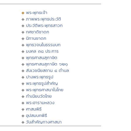
พระพุทธเจ้า
ภาพพระพุทธประวัติ
ประวัติพระพุทธสาวก
ทศชาติชาดก
นิทานชาดก
พุทธวจนในธรรมบท
มงคล ๓๘ ประการ
พุทธศาสนสุภาษิต
พุทธศาสนสุภาษิต ๖๒๑
สังเวชนียสถาน ๔ ตำบล
ปางพระพุทธรูป
พระพุทธรูปสำคัญ
พระพุทธศาสนาในไทย
ทำเนียบวัดไทย
พระอารามหลวง
ศาสนพิธี
อุปสมบทพิธี
วันสำคัญทางศาสนา