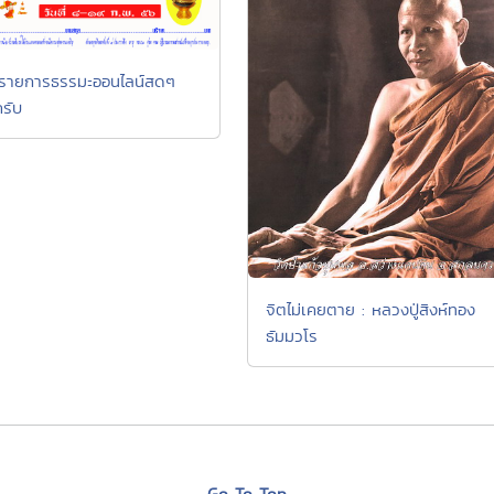
งรายการธรรมะออนไลน์สดๆ
้ครับ
จิตไม่เคยตาย : หลวงปู่สิงห์ทอง
ธัมมวโร
Go To Top