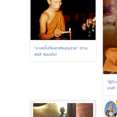
"บางครั้งต้องอาศัยบุญช่วย" (ท่าน
พ่อลี ธัมฺมธโร)
"ผู้มั
เทสก์ 