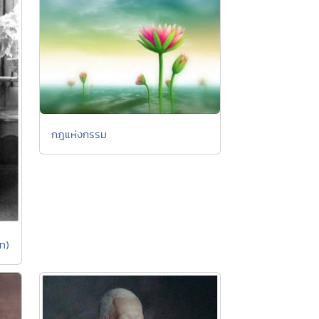
กฎแห่งกรรม
โท)