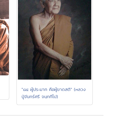
"๘๔ ผู้ประมาท คือผู้ขาดสติ" (หลวง
ปู่จันทร์ศรี จนฺททีโป)