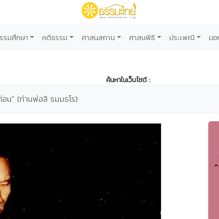
รรมศึกษา
คติธรรม
ศาสนสถาน
ศาสนพิธี
ประเพณี
บอ
ค้นหาในเว็บไซต์ :
ยก่อน" (ท่านพ่อลี ธมฺมธโร)