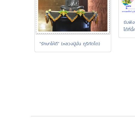
รับฟั
ได้ที่นี
"รักษาให้ดี" (หลวงปู่มั่น ภูริทัตโต)