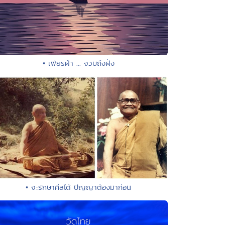
• เพียรฝ่า ... จวบถึงฝั่ง
• จะรักษาศีลได้ ปัญญาต้องมาก่อน