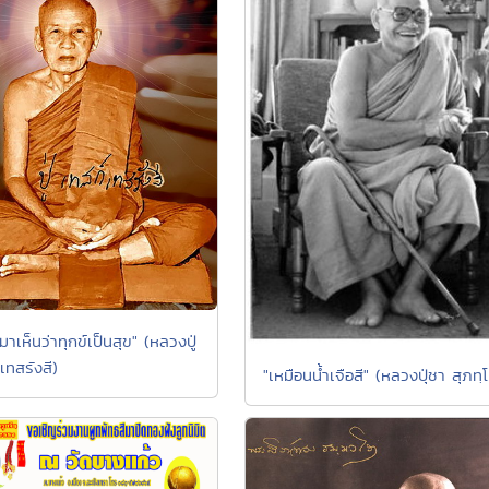
วเมาเห็นว่าทุกข์เป็นสุข" (หลวงปู่
เทสรังสี)
"เหมือนน้ำเจือสี" (หลวงปุ่ชา สุภทฺ