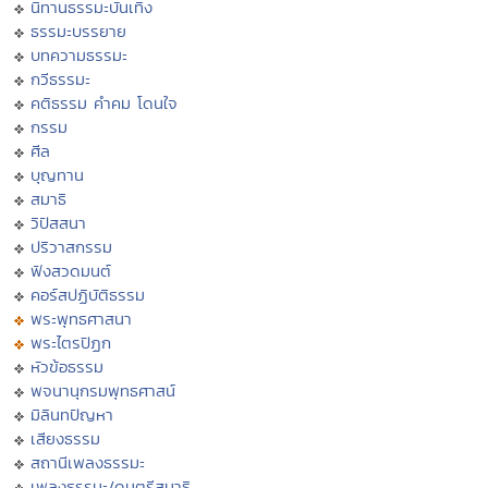
นิทานธรรมะบันเทิง
ธรรมะบรรยาย
บทความธรรมะ
กวีธรรมะ
คติธรรม คำคม โดนใจ
กรรม
ศีล
บุญทาน
สมาธิ
วิปัสสนา
ปริวาสกรรม
ฟังสวดมนต์
คอร์สปฏิบัติธรรม
พระพุทธศาสนา
พระไตรปิฏก
หัวข้อธรรม
พจนานุกรมพุทธศาสน์
มิลินทปัญหา
เสียงธรรม
สถานีเพลงธรรมะ
เพลงธรรมะ/ดนตรีสมาธิ