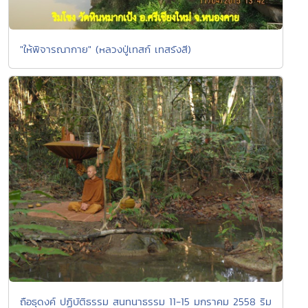
"ให้พิจารณากาย" (หลวงปู่เทสก์ เทสรังสี)
ถือธุดงค์ ปฏิบัติธรรม สนทนาธรรม 11-15 มกราคม 2558 ริม