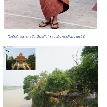
."ใจกับกิเลส ไม่ใช่อันเดียวกัน" (สมเด็จพระสังฆราชเจ้า)