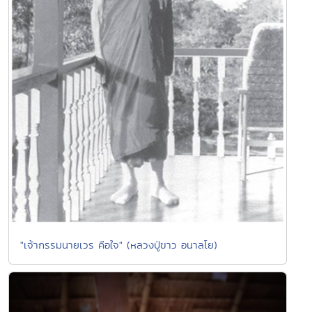
"เจ้ากรรมนายเวร คือใจ" (หลวงปู่ขาว อนาลโย)