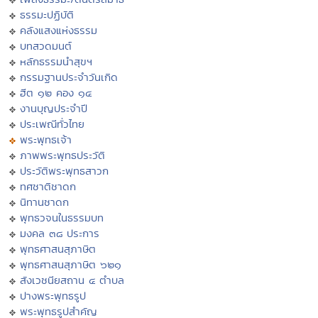
ธรรมะปฏิบัติ
คลังแสงแห่งธรรม
บทสวดมนต์
หลักธรรมนำสุขฯ
กรรมฐานประจำวันเกิด
ฮีต ๑๒ คอง ๑๔
งานบุญประจำปี
ประเพณีทั่วไทย
พระพุทธเจ้า
ภาพพระพุทธประวัติ
ประวัติพระพุทธสาวก
ทศชาติชาดก
นิทานชาดก
พุทธวจนในธรรมบท
มงคล ๓๘ ประการ
พุทธศาสนสุภาษิต
พุทธศาสนสุภาษิต ๖๒๑
สังเวชนียสถาน ๔ ตำบล
ปางพระพุทธรูป
พระพุทธรูปสำคัญ