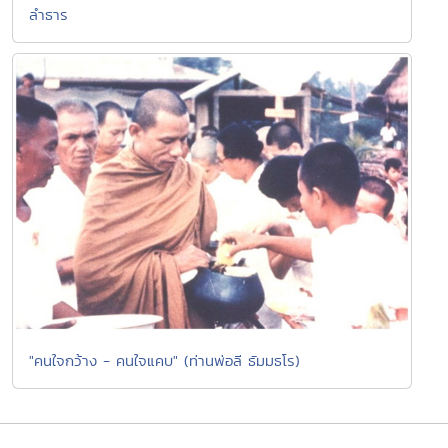
ลำธาร
"คนใจกว้าง - คนใจแคบ" (ท่านพ่อลี ธัมมธโร)