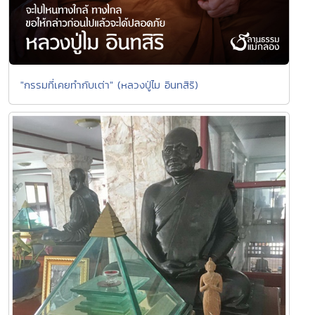
"กรรมที่เคยทำกับเต่า" (หลวงปู่ไม อินทสิริ)