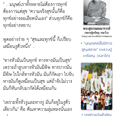
" .. มนุษย์เราทั้งหลายไม่ต้องการทุกข์
ต้องการแต่สุข
"ความจริงสุขนั้นก็คือ
ทุกข์อย่างละเอียดนั่นเอง"
ส่วนทุกข์ก็คือ
ทุกข์อย่างหยาบ
พูดอย่างง่าย ๆ
"สุขและทุกข์นี้ ก็เปรียบ
• "บุญกุศลนี่ไม่มีการ
เสมือนงูตัวหนึ่ง"
..
สูญสลาย" (หลวงปู่
เหรียญ วรลาโภ)
"ทางหัวมันเป็นทุกข์ ทางหางมันเป็นสุข"
เพราะถ้าลูบทางหัวมันมีพิษ ทางปากมัน
มีพิษ ไปใกล้ทางหัวมัน มันก็กัดเอา ไปจับ
หางมันก็ดูเหมือนเป็นสุข แต่ถ้าจับไม่วาง
มันก็หันกลับมากัดได้เหมือนกัน
"เพราะทั้งหัวงูและหางงู มันก็อยู่ในงูตัว
เดียวกัน"
คือ ตัณหาความลุ่มหลงนั่นเอง
• เทศกาลวันสำคัญ