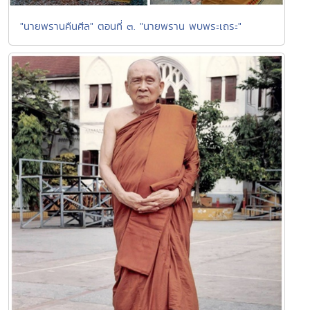
"นายพรานคืนศีล" ตอนที่ ๓. "นายพราน พบพระเถระ"