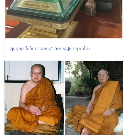
"สุขทุกข์ ไม่ใช่ความสงบ" (หลวงปู่ชา สุภัทโท)