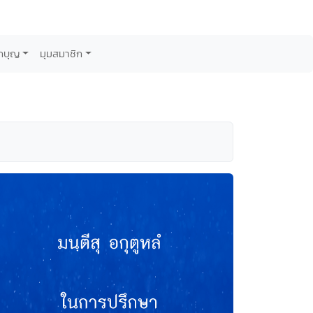
กบุญ
มุมสมาชิก