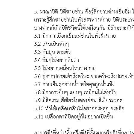
5.
ผรณาปิติ
ปิติซาบซ่าน คือรู้สึกซาบซ่านเอิบอิ่
เพราะรู้สึกซาบซ่านไปทั่วสรรพางค์กาย ปิติประเภทนี
บางท่านก็เกิดปิติชนิดนี้ได้เหมือนกัน มีลักษณะดังนี
5.1 มีความเยือกเย็นแผ่ซ่านไปทั่วร่างกาย
5.2 สงบเป็นพักๆ
5.3 คันยุบ ตามตัว
5.4 ซึมๆไม่อยากลืมตา
5.5 ไม่อยากเคลื่อนไหวร่างกาย
5.6 ซู่จากปลายเท้าถึงศรีษะ จากศรีษะถึงปลายเท้
5.7 กายเย็นดุจอาบน้ำ หรือดุจถูกน้ำแข็ง
5.8 มีอาการยิบๆ แยบๆ เหมือนไรไต่หน้า
5.9 มีสีคราม สีเขียวใบตองอ่อน สีเขียวมรกต
5.10 ทำให้เพลิดเพลินไม่อยากกระดุก กระดิก
5.11 เปลือกตาที่ปิดอยู่ก็ไม่อยากเปิดขึ้น
อาการตึงที่หว่างคิ้วหรือตึงที่ดั้งจมูกหรือตึงที่กล