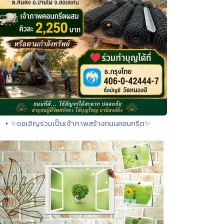
• ✨ขอเชิญร่วมเป็นเจ้าภาพสร้างถนนคอนกรีต✨