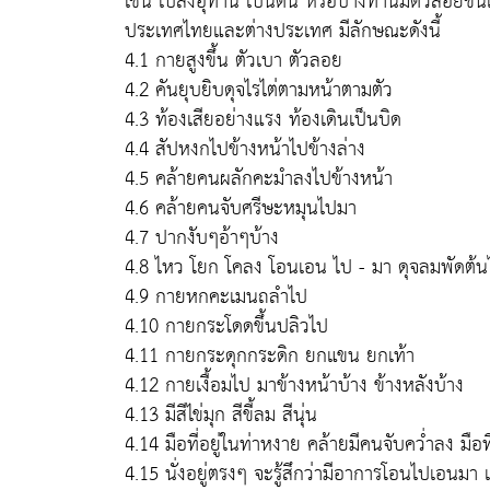
เช่น เปล่งอุทาน เป็นต้น หรือบางท่านมีตัวลอยขึ้นเหน
ประเทศไทยและต่างประเทศ มีลักษณะดังนี้
4.1 กายสูงขึ้น ตัวเบา ตัวลอย
4.2 คันยุบยิบดุจไรไต่ตามหน้าตามตัว
4.3 ท้องเสียอย่างแรง ท้องเดินเป็นบิด
4.4 สัปหงกไปข้างหน้าไปข้างล่าง
4.5 คล้ายคนผลักคะมำลงไปข้างหน้า
4.6 คล้ายคนจับศรีษะหมุนไปมา
4.7 ปากงับๆอ้าๆบ้าง
4.8 ไหว โยก โคลง โอนเอน ไป - มา ดุจลมพัดต้นไ
4.9 กายหกคะเมนถลำไป
4.10 กายกระโดดขึ้นปลิวไป
4.11 กายกระดุกกระดิก ยกแขน ยกเท้า
4.12 กายเงื้อมไป มาข้างหน้าบ้าง ข้างหลังบ้าง
4.13 มีสีไข่มุก สีขี้ลม สีนุ่น
4.14 มือที่อยู่ในท่าหงาย คล้ายมีคนจับคว่ำลง มือที
4.15 นั่งอยู่ตรงๆ จะรู้สึกว่ามีอาการโอนไปเอนมา 