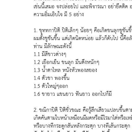
เช่นนี้เสมอ จงปล่อยไป และพิจารณา อย่ายึดติด อย่า
ความอิ่มเอิบใจ มี 5 อย่าง
1.
ขุททกาปิติ
ปิติเล็กๆ น้อยๆ คือเกิดขนลุกชูชันขึ้
ผมตั้งชูชันขึ้น แต่เกิดนิดหน่อย แล้วก็ดับไป นี้คือ
ท่าน มีลักษณะดังนี้
1.1 มีสีขาวต่างๆ
1.2 เยือกเย็น ขนลุก มึนตึงหนักๆ
1.3 น้ำตาไหล หนังหัวพองสยอง
1.4 ตัวชา พองขึ้น
1.5 ตัวใหญ่ๆออก
1.6 ขายาว แขนยาว ฟันยาว ออกไปก็มี
2.
ขณิกาปิติ
ปิติชั่วขณะ คือรู้สึกเสียวแปลบขึ้นต
เกิดคันตามใบหน้าเหมือนมีมดหรือมีไรมาไต่หรือเ
หรือบางทีกระดูกสันหลังกระตุก บางทีเส้นกระตุก ปิ