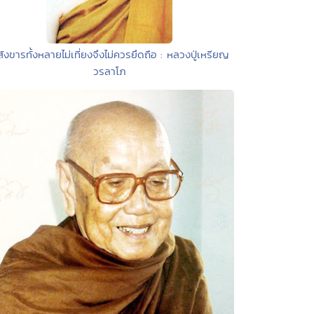
สังขารทั้งหลายไม่เที่ยงจึงไม่ควรยึดถือ : หลวงปู่เหรียญ
วรลาโภ