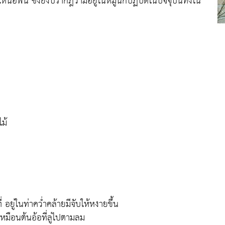
ือพื้น ซึ่งยังปรากฎว่ามีอยู่ในหมู่นักปฏิบัติในปัจจุบันทั้งใน
ม้
่ อยู่ในท่าคว่ำคล้ายมีจับให้หงายขึ้น
เหมือนต้นอ้อที่ลู่ไปตามลม