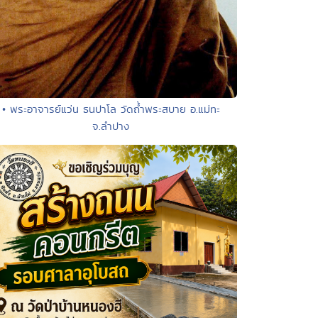
• พระอาจารย์แว่น ธนปาโล วัดถ้ำพระสบาย อ.แม่ทะ
จ.ลำปาง