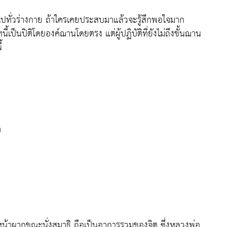
ม ไปทั่วร่างกาย ถ้าใครเคยประสบมาแล้วจะรู้สึกพอใจมาก
้เป็นปิติโดยองค์ฌานโดยตรง แต่ผู้ปฏิบัติที่ยังไม่ถึงขั้นฌาน
้
า
างหน้าผากขณะนั่งสมาธิ
ถือเป็นอาการรวมของจิต ซึ่งหลวงพ่อ