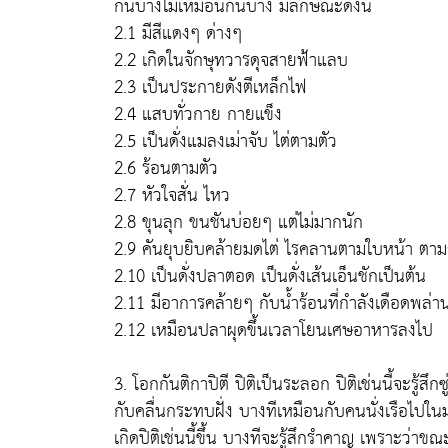
กันบ้างไม่เหมือนกันบ้าง มีลักษณะดังนี้
2.1 มีสีแดงๆ ด่างๆ
2.2 เกิดในจักษุทวารดุจสายฟ้าแลบ
2.3 เป็นประกายดังตีเหล็กไฟ
2.4 แสบทั่วกาย กายแข็ง
2.5 เป็นดั่งแมลงเม่าจับ ไต่ตามตัว
2.6 ร้อนตามตัว
2.7 หัวใจสั่น ไหว
2.8 ขุนลุก ขนชันบ่อยๆ แต่ไม่มากนัก
2.9 คันยุบยิบคล้ายมดไต่ ไรคลานตามใบหน้า ตาม
2.10 เป็นดั่งปลาตอด เป็นดั่งเส้นเอ็นชักเป็นต้น
2.11 มีอาการคล้ายๆ กับน้ำร้อนที่กำลังเดือดพล่า
2.12 เหมือนปลาผุดขึ้นเวลาโยนเศษอาหารลงไป
3.
โอกกันติกาปิตี
ปิติเป็นระลอก ปิติเช่นนี้จะรู้ส
กับคลื่นกระทบฝั่ง บางทีเหมือนกับคนนั่งเรือไปใน
เกิดปิติเช่นนี้ขึ้น บางทีจะรู้สึกรำคาญ เพราะว่าขณะท