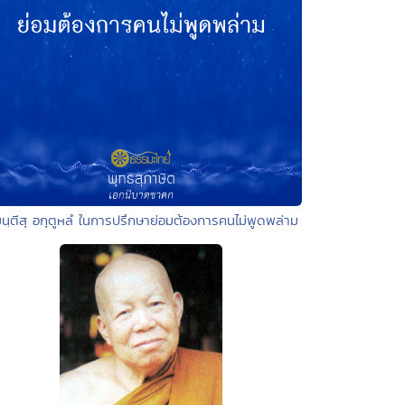
มนฺตีสุ อกุตูหลํ ในการปรึกษาย่อมต้องการคนไม่พูดพล่าม