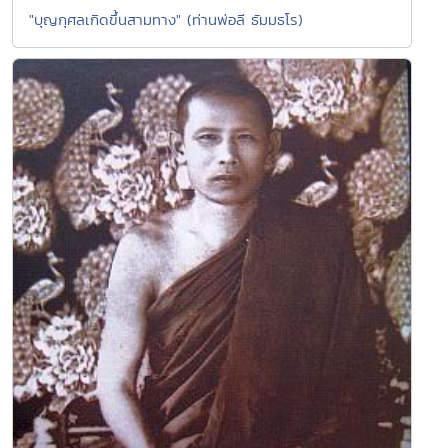
"บุญกุศลเกิดขึ้นสามทาง" (ท่านพ่อลี ธัมมธโร)