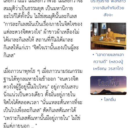
เลือกว่าเณร ไม่เลือกว่าพระ ไม่เลือกว่าจะ
ประทุษร้าย พึงกล่าว
สมมุติว่าเป็นธรรมยุต เป็นมหานิกาย
วาจาอันกำกับด้วย
อะไรก็ได้ทั้งนั้น ไม่ใช่สมมุตินั้นละกิเลส
สัจจะ
"การละกิเลสมันเป็นเรื่องภายในจิตใจของ
แต่ละดวงจิตดวงใจ"
ผ้าขาวผ้าเหลืองไม่
ได้มาละกิเลสให้ สถานที่ก็ไม่ได้มาละ
กิเลสให้แก่เรา
"จิตใจเรานั้นเองเป็นผู้ละ
กิเลส"
• "เอาตายแลกเอา
ความดี" (หลวงปู่
เหรียญ วรลาโภ)
เมื่อภาวนาพุทโธ ๆ เมื่อภาวนามรณกรรม
ฐานได้ทุกลมหายใจเข้าออก
"จนดวงจิต
ดวงใจผู้รู้อยู่นี้ไม่ไปไหน"
อยู่ภายในสงบ
นิ่งแน่วเป็นดวงเดียว ตั้งมั่นอยู่ภายใน
• โลกอื่น
จิตใจได้ตลอดเวลา
"นั่นแหละต้นทางที่จะ
เป็นไปเพื่อละกิเลส"
ตัดกิเลสตัณหาได้
"เพราะกิเลสตัณหานั้นมีอยู่ภายใน"
ไม่ใช่
มีแต่ภายนอก .. "