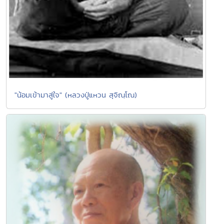
"น้อมเข้ามาสู่ใจ" (หลวงปู่แหวน สุจิณฺโณ)