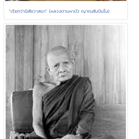
"เรียกว่านิสัยวาสนา" (หลวงตามหาบัว ญาณสัมปันโน)