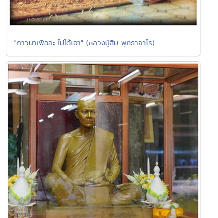
"ภาวนาเพื่อละ ไม่ได้เอา" (หลวงปู่สิม พุทธาจาโร)