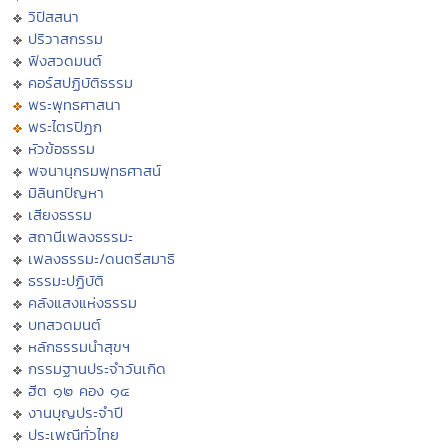
วิปัสสนา
ปริวาสกรรม
ฟังสวดมนต์
คอร์สปฏิบัติธรรม
พระพุทธศาสนา
พระไตรปิฏก
หัวข้อธรรม
พจนานุกรมพุทธศาสน์
มิลินทปัญหา
เสียงธรรม
สถานีเพลงธรรมะ
เพลงธรรมะ/ดนตรีสมาธิ
ธรรมะปฏิบัติ
คลังแสงแห่งธรรม
บทสวดมนต์
หลักธรรมนำสุขฯ
กรรมฐานประจำวันเกิด
ฮีต ๑๒ คอง ๑๔
งานบุญประจำปี
ประเพณีทั่วไทย