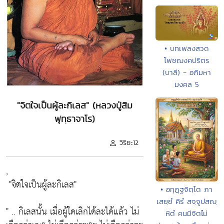
• บทเพลงสวด
โพชฌงคปริตร
(บาลี) - อภิมหา
มงคล 5
"จิตใจเป็นผู้ละกิเลส" (หลวงปู่สิม
พุทฺธาจาโร)
วิริยะ12
,
"จิตใจเป็นผู้ละกิเลส"
• อทุฏฺฐจิตฺโต ภา
เสยฺยํ คิรํ สจฺจูปสญฺ
" .. กิเลสนั้น เมื่อผู้ใดเลิกได้ละได้แล้ว ไม่
หิตํ คนมีจิตไม่