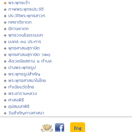
พระพุทธเจ้า
ภาพพระพุทธประวัติ
ประวัติพระพุทธสาวก
ทศชาติชาดก
นิทานชาดก
พุทธวจนในธรรมบท
มงคล ๓๘ ประการ
พุทธศาสนสุภาษิต
พุทธศาสนสุภาษิต ๖๒๑
สังเวชนียสถาน ๔ ตำบล
ปางพระพุทธรูป
พระพุทธรูปสำคัญ
พระพุทธศาสนาในไทย
ทำเนียบวัดไทย
พระอารามหลวง
ศาสนพิธี
อุปสมบทพิธี
วันสำคัญทางศาสนา
Eng