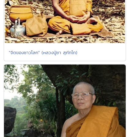
"จิตของชาวโลก" (หลวงปู่ชา สุภัทโท)