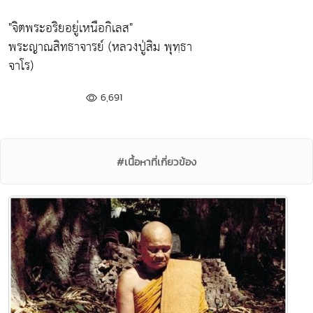
"จิตพระอริยอยู่เหนือกิเลส"
พระญาณสิทธาจารย์ (หลวงปู่สิม พุทฺธา
จาโร)
6,691
#เนื้อหาที่เกี่ยวข้อง