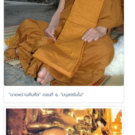
"นายพรานคืนศีล" ตอนที่ ๕. "มนุสสธัมโม"