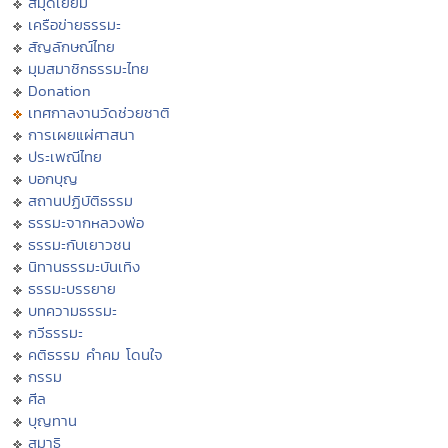
สมุดเยี่ยม
เครือข่ายธรรมะ
สัญลักษณ์ไทย
มุมสมาชิกธรรมะไทย
Donation
เทศกาลงานวัดช่วยชาติ
การเผยแผ่ศาสนา
ประเพณีไทย
บอกบุญ
สถานปฏิบัติธรรม
ธรรมะจากหลวงพ่อ
ธรรมะกับเยาวชน
นิทานธรรมะบันเทิง
ธรรมะบรรยาย
บทความธรรมะ
กวีธรรมะ
คติธรรม คำคม โดนใจ
กรรม
ศีล
บุญทาน
สมาธิ