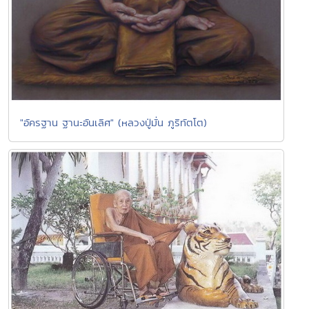
"อัครฐาน ฐานะอันเลิศ" (หลวงปู่มั่น ภูริทัตโต)