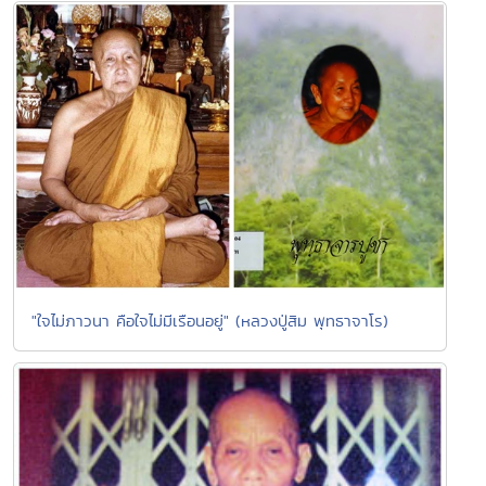
"ใจไม่ภาวนา คือใจไม่มีเรือนอยู่" (หลวงปู่สิม พุทธาจาโร)