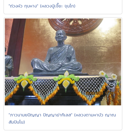
"ถ่วงหัว ทุบหาง" (หลวงปู่เจี๊ยะ จุนโท)
"ภาวนามยปัญญา ปัญญาฆ่ากิเลส" (หลวงตามหาบัว ญาณ
สัมปันโน)