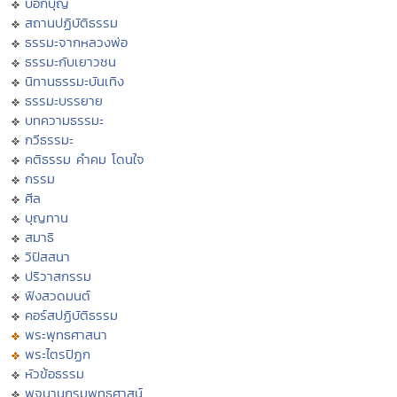
บอกบุญ
สถานปฏิบัติธรรม
ธรรมะจากหลวงพ่อ
ธรรมะกับเยาวชน
นิทานธรรมะบันเทิง
ธรรมะบรรยาย
บทความธรรมะ
กวีธรรมะ
คติธรรม คำคม โดนใจ
กรรม
ศีล
บุญทาน
สมาธิ
วิปัสสนา
ปริวาสกรรม
ฟังสวดมนต์
คอร์สปฏิบัติธรรม
พระพุทธศาสนา
พระไตรปิฏก
หัวข้อธรรม
พจนานุกรมพุทธศาสน์