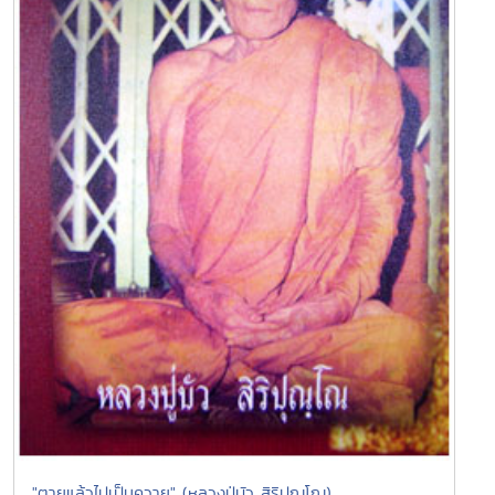
"ตายแล้วไปเป็นควาย" (หลวงปู่บัว สิริปุณฺโณ)