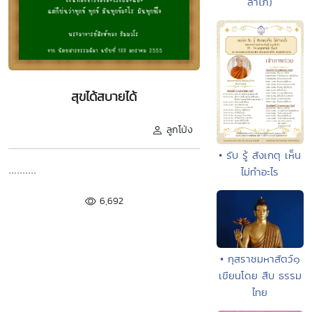
ลาโภ)
สุขได้สบายได้
ลูกโป่ง
• รับ รู้ สังเกตุ เห็น
..........
ไม่ทำอะไร
6,692
• กุสราชมหาสัตว์๑
เขียนโดย สืบ ธรรม
ไทย