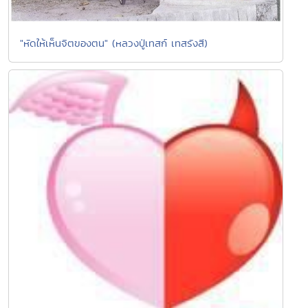
"หัดให้เห็นจิตของตน" (หลวงปู่เทสก์ เทสรังสี)