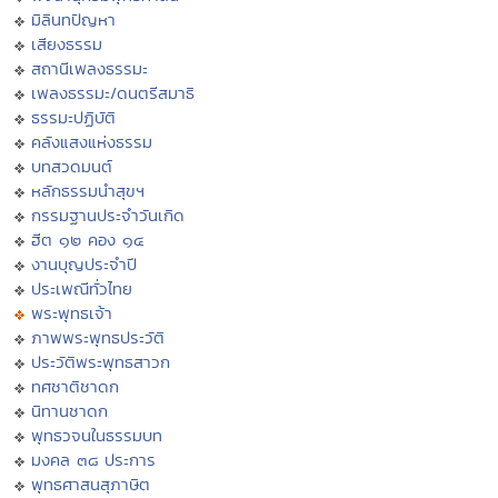
มิลินทปัญหา
เสียงธรรม
สถานีเพลงธรรมะ
เพลงธรรมะ/ดนตรีสมาธิ
ธรรมะปฏิบัติ
คลังแสงแห่งธรรม
บทสวดมนต์
หลักธรรมนำสุขฯ
กรรมฐานประจำวันเกิด
ฮีต ๑๒ คอง ๑๔
งานบุญประจำปี
ประเพณีทั่วไทย
พระพุทธเจ้า
ภาพพระพุทธประวัติ
ประวัติพระพุทธสาวก
ทศชาติชาดก
นิทานชาดก
พุทธวจนในธรรมบท
มงคล ๓๘ ประการ
พุทธศาสนสุภาษิต