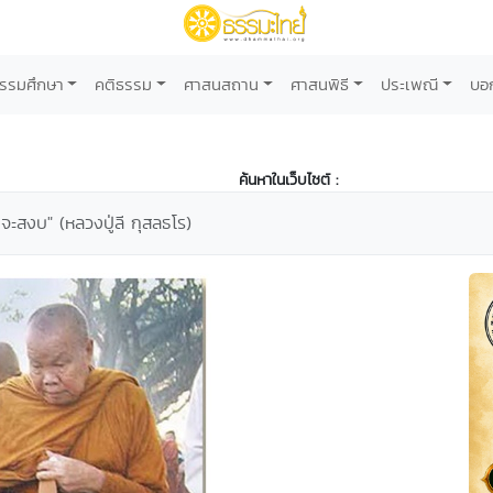
รรมศึกษา
คติธรรม
ศาสนสถาน
ศาสนพิธี
ประเพณี
บอ
ค้นหาในเว็บไซต์ :
งจะสงบ" (หลวงปู่ลี กุสลธโร)