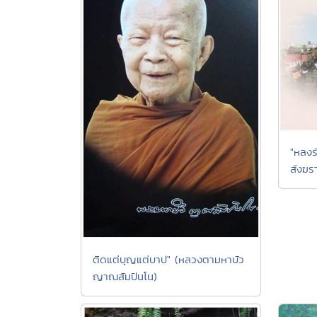
"หลงร
สังฆรา
ติดแต่บุญแต่บาป" (หลวงตามหาบัว
ญาณสัมปันโน)