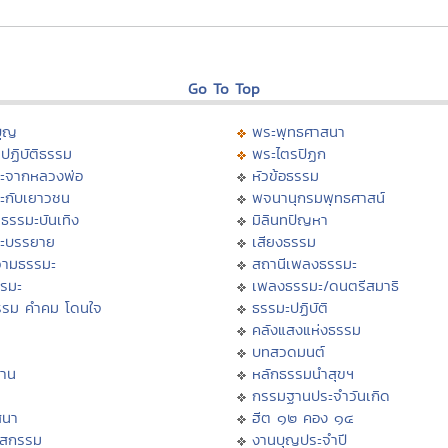
Go To Top
บุญ
พระพุทธศาสนา
ปฏิบัติธรรม
พระไตรปิฏก
ะจากหลวงพ่อ
หัวข้อธรรม
ะกับเยาวชน
พจนานุกรมพุทธศาสน์
ธรรมะบันเทิง
มิลินทปัญหา
ะบรรยาย
เสียงธรรม
ามธรรมะ
สถานีเพลงธรรมะ
รรมะ
เพลงธรรมะ/ดนตรีสมาธิ
รรม คำคม โดนใจ
ธรรมะปฏิบัติ
ม
คลังแสงแห่งธรรม
บทสวดมนต์
าน
หลักธรรมนำสุขฯ
กรรมฐานประจำวันเกิด
สนา
ฮีต ๑๒ คอง ๑๔
าสกรรม
งานบุญประจำปี