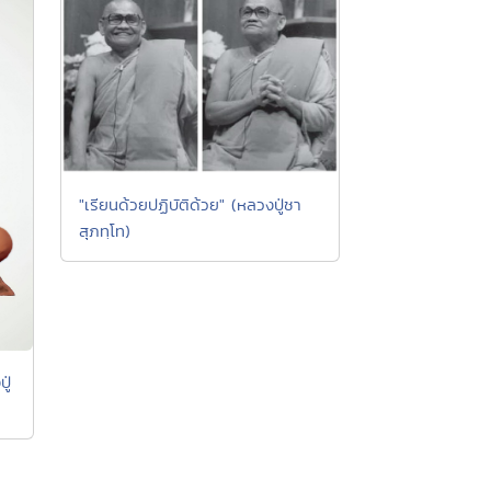
"เรียนด้วยปฏิบัติด้วย" (หลวงปู่ชา
สุภทฺโท)
ู่