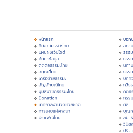
หน้าแรก
บอก
ทีมงานธรรมะไทย
สถาน
แผนผังเว็บไซต์
ธรรม
ค้นหาข้อมูล
ธรรม
ติดต่อธรรมะไทย
นิทาน
สมุดเยี่ยม
ธรรม
เครือข่ายธรรมะ
บทคว
สัญลักษณ์ไทย
กวีธ
มุมสมาชิกธรรมะไทย
คติธ
Donation
กรร
เทศกาลงานวัดช่วยชาติ
ศีล
การเผยแผ่ศาสนา
บุญท
ประเพณีไทย
สมาธิ
วิปัส
ปริว