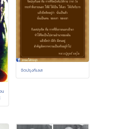
จิตปรุงกิเลส
ตอน
์