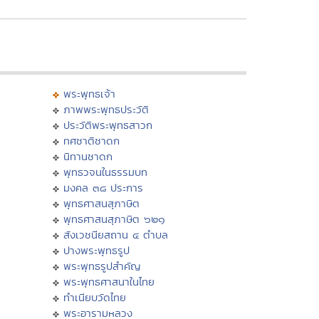
พระพุทธเจ้า
ภาพพระพุทธประวัติ
ประวัติพระพุทธสาวก
ทศชาติชาดก
นิทานชาดก
พุทธวจนในธรรมบท
มงคล ๓๘ ประการ
พุทธศาสนสุภาษิต
พุทธศาสนสุภาษิต ๖๒๑
สังเวชนียสถาน ๔ ตำบล
ปางพระพุทธรูป
พระพุทธรูปสำคัญ
พระพุทธศาสนาในไทย
ทำเนียบวัดไทย
พระอารามหลวง