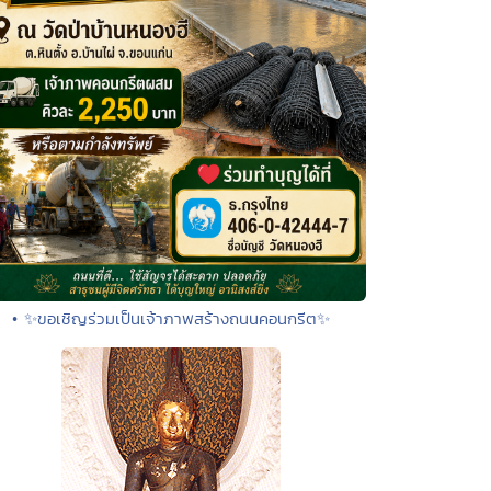
• ✨ขอเชิญร่วมเป็นเจ้าภาพสร้างถนนคอนกรีต✨