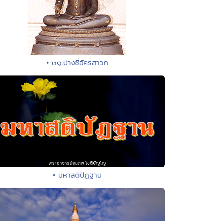
• ๓๑.ปางชี้อัครสาวก
• มหาสติปัฏฐาน