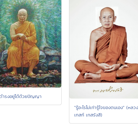
ี่ดำรงอยู่ได้ด้วยปัญญา
"รู้อะไรไม่เท่ารู้ใจของตนเอง" (หลวงป
เทสก์ เทสรังสี)