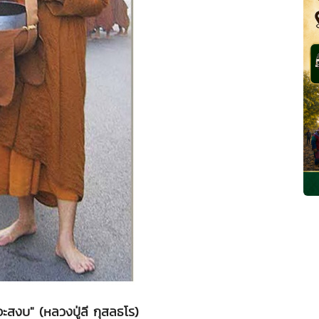
จะสงบ" (หลวงปู่ลี กุสลธโร)