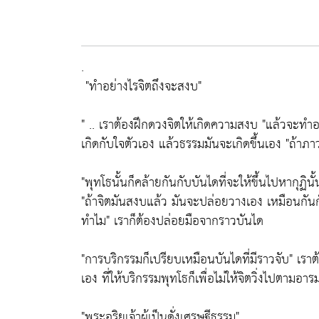
.
"ทำอย่างไรจิตถึงจะสงบ"
" .. เราต้องฝึกดวงจิตให้เกิดความสงบ
"แล้วจะทำอ
เกิดกับใจตัวเอง แล้วธรรมมันจะเกิดขึ้นเอง
"ถ้าภา
"พุทโธนั้นก็คล้ายกันกับบันไดที่จะให้ขึ้นไปหากุฏิน
"ถ้าจิตมันสงบแล้ว มันจะปล่อยวางเอง เหมือนกันกับ
ทำไม"
เราก็ต้องปล่อยมือจากราวบันได
"การบริกรรมก็เปรียบเหมือนบันไดที่มีราวจับ"
เราต้
เอง ที่ให้บริกรรมพุทโธก็เพื่อไม่ให้จิตวิ่งไปตามอา
"พระอริยเจ้าผู้เป็นดั่งเศรษฐีธรรม"