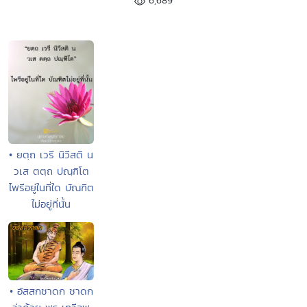
6,689
• ยตฺถ เวรี นิวีสติ น
วเส ตตฺถ ปณฺฑิโต
ไพรีอยู่ในที่ใด บัณฑิต
ไม่อยู่ที่นั้น
• อัสสกชาดก ชาดก