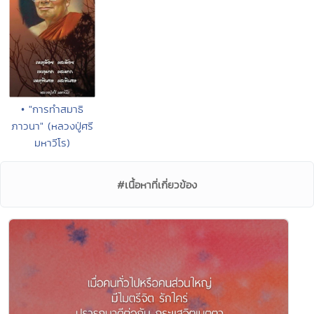
• "การทำสมาธิ
ภาวนา" (หลวงปู่ศรี
มหาวีโร)
#เนื้อหาที่เกี่ยวข้อง