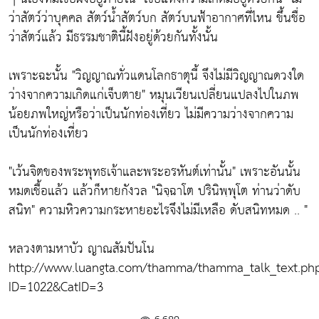
ว่าสัตว์ว่าบุคคล สัตว์น้ำสัตว์บก สัตว์บนฟ้าอากาศที่ไหน ขึ้นชื่อ
ว่าสัตว์แล้ว มีธรรมชาตินี้ฝังอยู่ด้วยกันทั้งนั้น
เพราะฉะนั้น
"วิญญาณทั่วแดนโลกธาตุนี้ จึงไม่มีวิญญาณดวงใด
ว่างจากความเกิดแก่เจ็บตาย"
หมุนเวียนเปลี่ยนแปลงไปในภพ
น้อยภพใหญ่หรือว่าเป็นนักท่องเที่ยว ไม่มีความว่างจากความ
เป็นนักท่องเที่ยว
"เว้นจิตของพระพุทธเจ้าและพระอรหันต์เท่านั้น"
เพราะอันนั้น
หมดเชื้อแล้ว แล้วก็หายกังวล
"นิจฺฉาโต ปรินิพฺพุโต ท่านว่าดับ
สนิท"
ความหิวความกระหายอะไรจึงไม่มีเหลือ ดับสนิทหมด .. "
หลวงตามหาบัว ญาณสัมปันโน
http://www.luangta.com/thamma/thamma_talk_text.ph
ID=1022&CatID=3