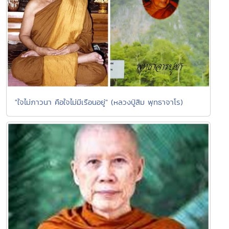
"ใจไม่ภาวนา คือใจไม่มีเรือนอยู่" (หลวงปู่สิม พุทธาจาโร)