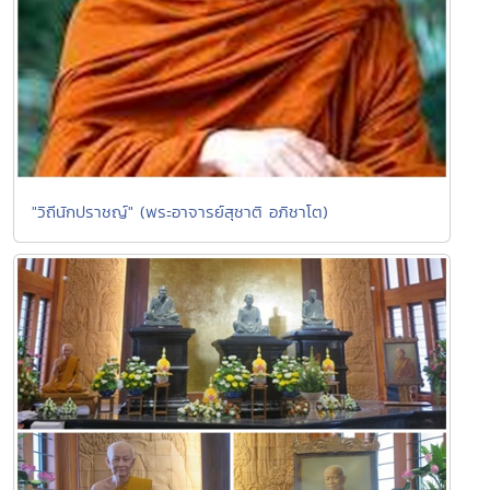
"วิถีนักปราชญ์" (พระอาจารย์สุชาติ อภิชาโต)