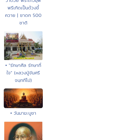
ว่าด้วย พระเทวีอุพ
พรีเกิดเป็นด้วงขี้
ควาย | ชาดก 500
ชาติ
• "รักษาศีล รักษาที่
ใจ" (หลวงปู่จันศรี
จนฺททีโป)
• วันมาฆะบูชา