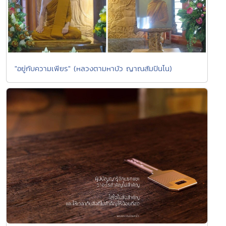
"อยู่กับความเพียร" (หลวงตามหาบัว ญาณสัมปันโน)