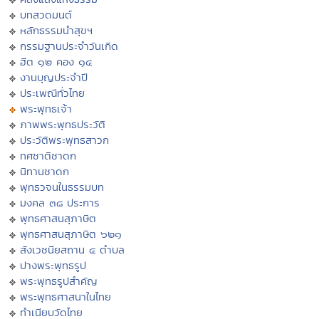
บทสวดมนต์
หลักธรรมนำสุขฯ
กรรมฐานประจำวันเกิด
ฮีต ๑๒ คอง ๑๔
งานบุญประจำปี
ประเพณีทั่วไทย
พระพุทธเจ้า
ภาพพระพุทธประวัติ
ประวัติพระพุทธสาวก
ทศชาติชาดก
นิทานชาดก
พุทธวจนในธรรมบท
มงคล ๓๘ ประการ
พุทธศาสนสุภาษิต
พุทธศาสนสุภาษิต ๖๒๑
สังเวชนียสถาน ๔ ตำบล
ปางพระพุทธรูป
พระพุทธรูปสำคัญ
พระพุทธศาสนาในไทย
ทำเนียบวัดไทย