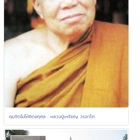
คุมจิตไม่ให้คิดอกุศล : หลวงปู่เหรียญ วรลาโภ