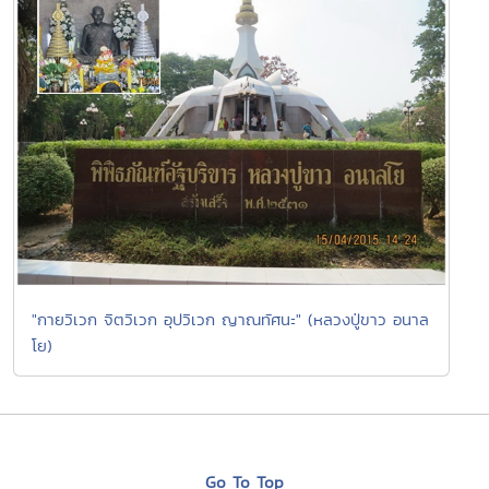
"กายวิเวก จิตวิเวก อุปวิเวก ญาณทัศนะ" (หลวงปู่ขาว อนาล
โย)
Go To Top