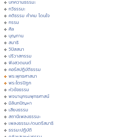
บทความธรรมะ
กวีธรรมะ
คติธรรม คำคม โดนใจ
กรรม
ศีล
บุญทาน
สมาธิ
วิปัสสนา
ปริวาสกรรม
ฟังสวดมนต์
คอร์สปฏิบัติธรรม
พระพุทธศาสนา
พระไตรปิฏก
หัวข้อธรรม
พจนานุกรมพุทธศาสน์
มิลินทปัญหา
เสียงธรรม
สถานีเพลงธรรมะ
เพลงธรรมะ/ดนตรีสมาธิ
ธรรมะปฏิบัติ
คลังแสงแห่งธรรม