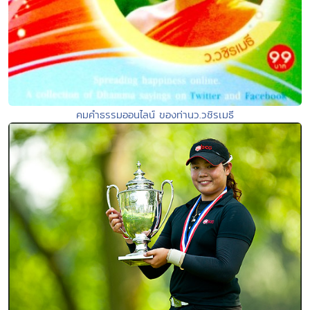
คมคำธรรมออนไลน์ ของท่านว.วชิรเมธี