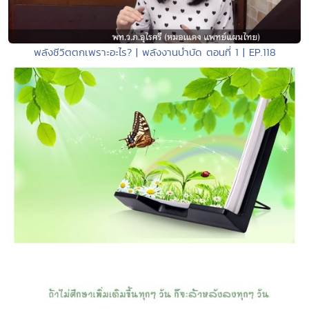
พลังชีวิตตกเพราะอะไร? | พลังงานบำบัด ตอนที่ 1 | EP.118