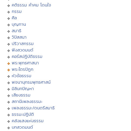
คติธรรม คำคม โดนใจ
กรรม
ศีล
บุญทาน
สมาธิ
วิปัสสนา
ปริวาสกรรม
ฟังสวดมนต์
คอร์สปฏิบัติธรรม
พระพุทธศาสนา
พระไตรปิฏก
หัวข้อธรรม
พจนานุกรมพุทธศาสน์
มิลินทปัญหา
เสียงธรรม
สถานีเพลงธรรมะ
เพลงธรรมะ/ดนตรีสมาธิ
ธรรมะปฏิบัติ
คลังแสงแห่งธรรม
บทสวดมนต์