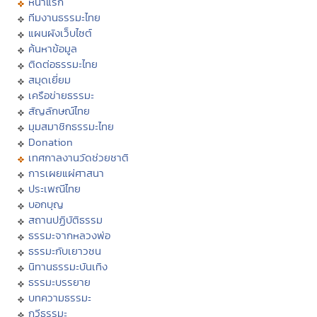
หน้าแรก
ทีมงานธรรมะไทย
แผนผังเว็บไซต์
ค้นหาข้อมูล
ติดต่อธรรมะไทย
สมุดเยี่ยม
เครือข่ายธรรมะ
สัญลักษณ์ไทย
มุมสมาชิกธรรมะไทย
Donation
เทศกาลงานวัดช่วยชาติ
การเผยแผ่ศาสนา
ประเพณีไทย
บอกบุญ
สถานปฏิบัติธรรม
ธรรมะจากหลวงพ่อ
ธรรมะกับเยาวชน
นิทานธรรมะบันเทิง
ธรรมะบรรยาย
บทความธรรมะ
กวีธรรมะ