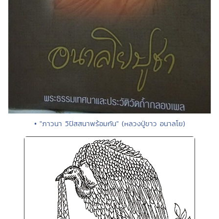
• "ภาวนา วิปัสสนาพร้อมกัน" (หลวงปู่ขาว อนาลโย)