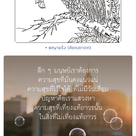
• พญาแร้ง (คิชฌชาดก)