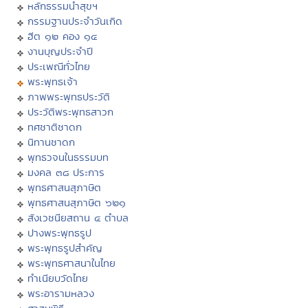
หลักธรรมนำสุขฯ
กรรมฐานประจำวันเกิด
ฮีต ๑๒ คอง ๑๔
งานบุญประจำปี
ประเพณีทั่วไทย
พระพุทธเจ้า
ภาพพระพุทธประวัติ
ประวัติพระพุทธสาวก
ทศชาติชาดก
นิทานชาดก
พุทธวจนในธรรมบท
มงคล ๓๘ ประการ
พุทธศาสนสุภาษิต
พุทธศาสนสุภาษิต ๖๒๑
สังเวชนียสถาน ๔ ตำบล
ปางพระพุทธรูป
พระพุทธรูปสำคัญ
พระพุทธศาสนาในไทย
ทำเนียบวัดไทย
พระอารามหลวง