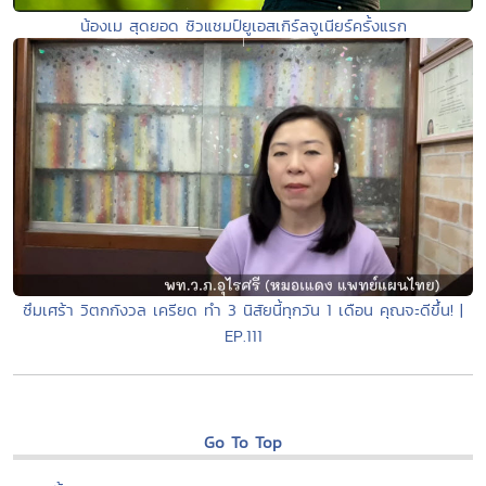
น้องเม สุดยอด ซิวแชมป์ยูเอสเกิร์ลจูเนียร์ครั้งแรก
ซึมเศร้า วิตกกังวล เครียด ทำ 3 นิสัยนี้ทุกวัน 1 เดือน คุณจะดีขึ้น! |
EP.111
Go To Top