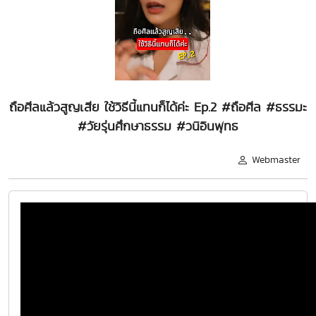
ถือศีลแล้วสูญเสีย ใช้วิธีนี้แทนก็ได้ค่ะ Ep.2 #ถือศีล #ธรรมะ
#วัยรุ่นศึกษาธรรม #วนิอินพุทธ
Webmaster