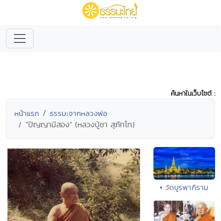
ค้นหาในเว็บไซต์ :
หน้าแรก
ธรรมะจากหลวงพ่อ
"ปัญญามีสอง" (หลวงปู่ชา สุภัทโท)
• วัดบูรพาภิราม