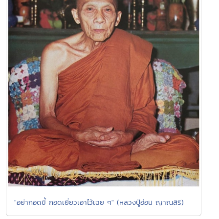
"อย่ากอดขี้ กอดเยี่ยวเอาไว้เฉย ๆ" (หลวงปู่อ่อน ญาณสิริ)