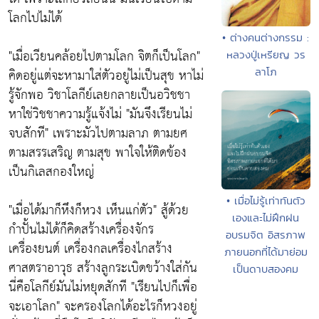
โลกไปไม่ได้
• ต่างคนต่างกรรม :
"เมื่อเวียนคล้อยไปตามโลก จิตก็เป็นโลก"
หลวงปู่เหรียญ วร
ลาโภ
คิดอยู่แต่จะหามาใส่ตัวอยู่ไม่เป็นสุข หาไม่
รู้จักพอ วิชาโลกีย์เลยกลายเป็นอวิชชา
หาใช่วิชชาความรู้แจ้งไม่
"มันจึงเรียนไม่
จบสักที"
เพราะมัวไปตามลาภ ตามยศ
ตามสรรเสริญ ตามสุข พาใจให้ติดข้อง
เป็นกิเลสกองใหญ่
• เมื่อไม่รู้เท่าทันตัว
"เมื่อได้มาก็หึงก็หวง เห็นแก่ตัว"
สู้ด้วย
เองและไม่ฝึกฝน
กำปั้นไม่ได้ก็คิดสร้างเครื่องจักร
อบรมจิต อิสรภาพ
เครื่องยนต์ เครื่องกลเครื่องไกสร้าง
ภายนอกที่ได้มาย่อม
ศาสตราอาวุธ สร้างลูกระเบิดขว้างใส่กัน
เป็นดาบสองคม
นี่คือโลกีย์มันไม่หยุดสักที
"เรียนไปก็เพื่อ
จะเอาโลก"
จะครองโลกได้อะไรก็หวงอยู่