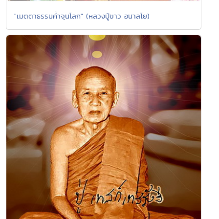
"เมตตาธรรมค้ำจุนโลก" (หลวงปู่ขาว อนาลโย)