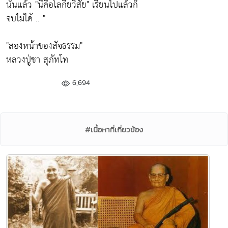
นั่นแล้ว
"นี่คือโลกียวิสัย"
เรียนไปแล้วก็
จบไม่ได้ .. "
"สองหน้าของสัจธรรม"
หลวงปู่ชา สุภัทโท
6,694
#เนื้อหาที่เกี่ยวข้อง