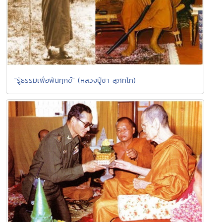
"รู้ธรรมเพื่อพ้นทุกข์" (หลวงปู่ชา สุภัทโท)