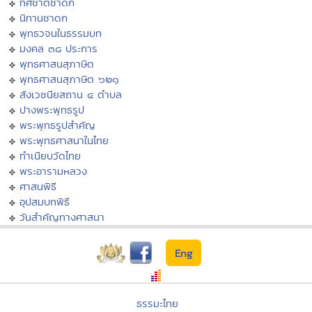
ทศชาติชาดก
นิทานชาดก
พุทธวจนในธรรมบท
มงคล ๓๘ ประการ
พุทธศาสนสุภาษิต
พุทธศาสนสุภาษิต ๖๒๑
สังเวชนียสถาน ๔ ตำบล
ปางพระพุทธรูป
พระพุทธรูปสำคัญ
พระพุทธศาสนาในไทย
ทำเนียบวัดไทย
พระอารามหลวง
ศาสนพิธี
อุปสมบทพิธี
วันสำคัญทางศาสนา
Eng
ธรรมะไทย