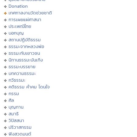
Donation
เทศกาลงานวัดช่วยชาติ
การเผยแผ่ศาสนา
ประเพณีไทย
บอกบุญ
สถานปฏิบัติธรรม
ธรรมะจากหลวงพ่อ
ธรรมะกับเยาวชน
นิทานธรรมะบันเทิง
ธรรมะบรรยาย
บทความธรรมะ
กวีธรรมะ
คติธรรม คำคม โดนใจ
กรรม
ศีล
บุญทาน
สมาธิ
วิปัสสนา
ปริวาสกรรม
ฟังสวดมนต์