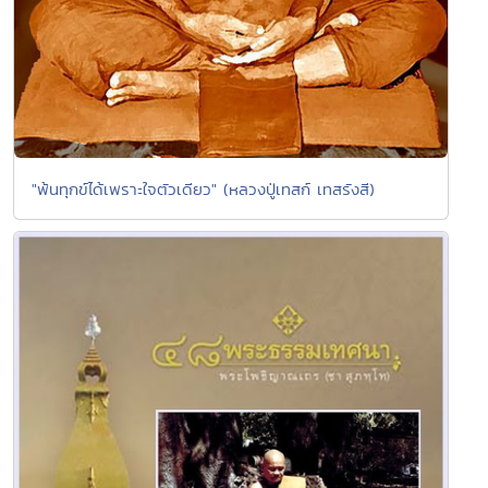
"พ้นทุกข์ได้เพราะใจตัวเดียว" (หลวงปู่เทสก์ เทสรังสี)