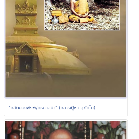
"หลักของพระพุทธศาสนา" (หลวงปู่ชา สุภัทโท)