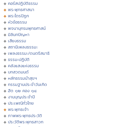
คอร์สปฏิบัติธรรม
พระพุทธศาสนา
พระไตรปิฏก
หัวข้อธรรม
พจนานุกรมพุทธศาสน์
มิลินทปัญหา
เสียงธรรม
สถานีเพลงธรรมะ
เพลงธรรมะ/ดนตรีสมาธิ
ธรรมะปฏิบัติ
คลังแสงแห่งธรรม
บทสวดมนต์
หลักธรรมนำสุขฯ
กรรมฐานประจำวันเกิด
ฮีต ๑๒ คอง ๑๔
งานบุญประจำปี
ประเพณีทั่วไทย
พระพุทธเจ้า
ภาพพระพุทธประวัติ
ประวัติพระพุทธสาวก