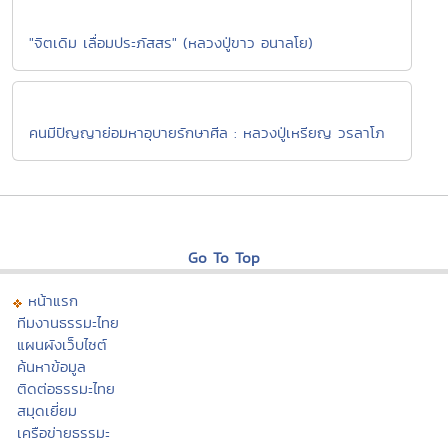
"จิตเดิม เลื่อมประภัสสร" (หลวงปู่ขาว อนาลโย)
คนมีปัญญาย่อมหาอุบายรักษาศีล : หลวงปู่เหรียญ วรลาโภ
Go To Top
หน้าแรก
ทีมงานธรรมะไทย
แผนผังเว็บไซต์
ค้นหาข้อมูล
ติดต่อธรรมะไทย
สมุดเยี่ยม
เครือข่ายธรรมะ