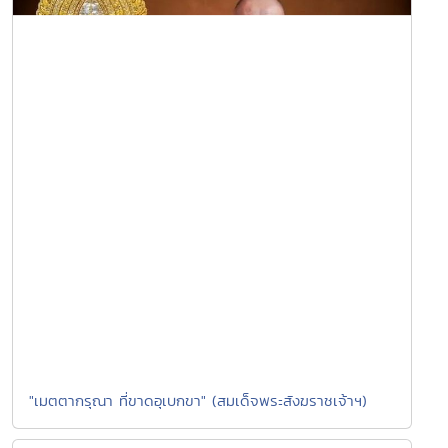
"เมตตากรุณา ที่ขาดอุเบกขา" (สมเด็จพระสังฆราชเจ้าฯ)