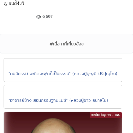
ญาณสังวร
6,697
#เนื้อหาที่เกี่ยวข้อง
"คนมีธรรม จะคิดจะพูดก็เป็นธรรม" (หลวงปู่บุญมี ปริปุณฺโณ)
"อาจารย์ช้าง สอนกรรมฐานแม่ชี" (หลวงปู่ขาว อนาลโย)