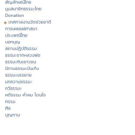
สัญลักษณ์ไทย
มุมสมาชิกธรรมะไทย
Donation
เทศกาลงานวัดช่วยชาติ
การเผยแผ่ศาสนา
ประเพณีไทย
บอกบุญ
สถานปฏิบัติธรรม
ธรรมะจากหลวงพ่อ
ธรรมะกับเยาวชน
นิทานธรรมะบันเทิง
ธรรมะบรรยาย
บทความธรรมะ
กวีธรรมะ
คติธรรม คำคม โดนใจ
กรรม
ศีล
บุญทาน
สมาธิ
วิปัสสนา
ปริวาสกรรม