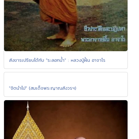
สังขารเปรียบได้กับ "ระลอกน้ำ" : หลวงปู่ฝั้น อาจาโร
"จิตนำไป" (สมเด็จพระญาณสังวรฯ)