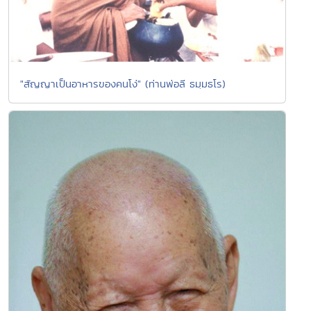
"สัญญาเป็นอาหารของคนโง่" (ท่านพ่อลี ธมฺมธโร)