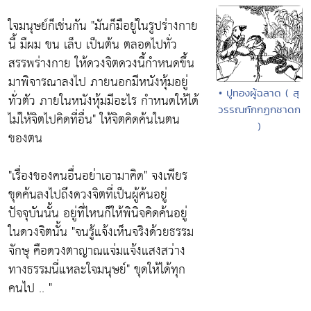
ใจมนุษย์ก็เช่นกัน
"มันก็มือยู่ในรูปร่างกาย
นี้ มืผม ขน เล็บ เป็นต้น ตลอดไปทั่ว
สรรพร่างกาย ให้ดวงจิตดวงนี้กำหนดขึ้น
มาพิจารณาลงไป ภายนอกมีหนังหุ้มอยู่
• ปูทองผู้ฉลาด ( สุ
ทั่วตัว ภายในหนังหุ้มมีอะไร กำหนดให้ได้
วรรณกักกฏกชาดก
ไม่ให้จิตไปคิดที่อื่น"
ให้จิตคิดค้นในตน
)
ของตน
"เรื่องของคนอื่นอย่าเอามาคิด"
จงเพียร
ขุดค้นลงไปถึงดวงจิตที่เป็นผู้ค้นอยู่
ปัจจุบันนั้น อยู่ที่ไหนก็ให้พินิจคิดค้นอยู่
ในดวงจิตนั้น
"จนรู้แจ้งเห็นจริงด้วยธรรม
จักษุ คือดวงตาญาณแจ่มแจ้งแสงสว่าง
ทางธรรมนี่แหละใจมนุษย์"
ขุดให้ได้ทุก
คนไป .. "