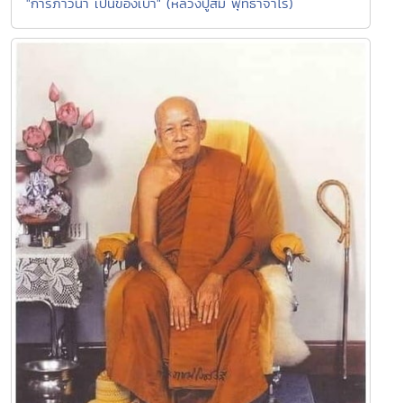
"การภาวนา เป็นของเบา" (หลวงปู่สิม พุทธาจาโร)