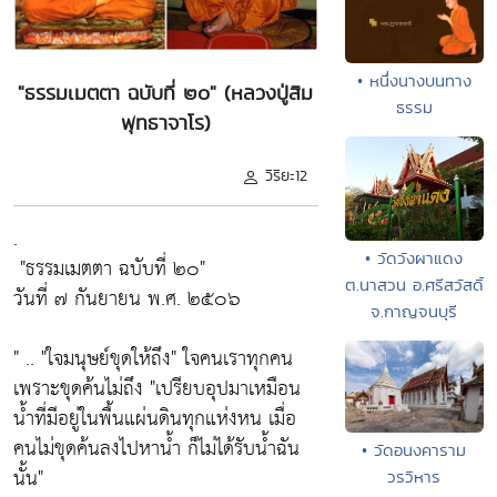
• หนึ่งนางบนทาง
"ธรรมเมตตา ฉบับที่ ๒๐" (หลวงปู่สิม
ธรรม
พุทธาจาโร)
วิริยะ12
.
• วัดวังผาแดง
"ธรรมเมตตา ฉบับที่ ๒๐"
ต.นาสวน อ.ศรีสวัสดิ์
วันที่ ๗ กันยายน พ.ศ. ๒๕๐๖
จ.กาญจนบุรี
" ..
"ใจมนุษย์ขุดให้ถึง"
ใจคนเราทุกคน
เพราะขุดค้นไม่ถึง
"เปรียบอุปมาเหมือน
น้ำที่มีอยู่ในพื้นแผ่นดินทุกแห่งหน เมื่อ
คนไม่ขุดค้นลงไปหาน้ำ ก็ไม่ได้รับน้ำฉัน
• วัดอนงคาราม
นั้น"
วรวิหาร