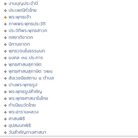
งานบุญประจำปี
ประเพณีทั่วไทย
พระพุทธเจ้า
ภาพพระพุทธประวัติ
ประวัติพระพุทธสาวก
ทศชาติชาดก
นิทานชาดก
พุทธวจนในธรรมบท
มงคล ๓๘ ประการ
พุทธศาสนสุภาษิต
พุทธศาสนสุภาษิต ๖๒๑
สังเวชนียสถาน ๔ ตำบล
ปางพระพุทธรูป
พระพุทธรูปสำคัญ
พระพุทธศาสนาในไทย
ทำเนียบวัดไทย
พระอารามหลวง
ศาสนพิธี
อุปสมบทพิธี
วันสำคัญทางศาสนา