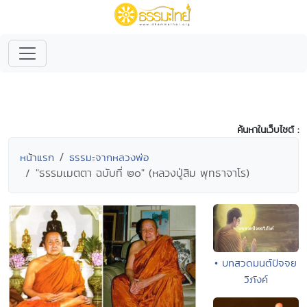
ค้นหาในเว็บไซต์ :
หน้าแรก
ธรรมะจากหลวงพ่อ
"ธรรมเมตตา ฉบับที่ ๒๐" (หลวงปู่สิม พุทธาจาโร)
• บทสวดมนต์ปัจจย
วิภังค์