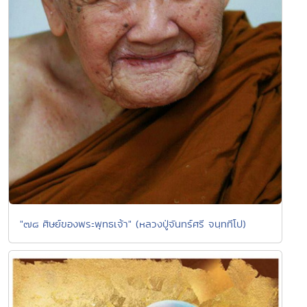
"๗๘ ศิษย์ของพระพุทธเจ้า" (หลวงปู่จันทร์ศรี จนฺททีโป)