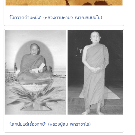
"ไม้กวาดด้ามหนึ่ง" (หลวงตามหาบัว ญาณสัมปันโน)
"โลกนี้มีแต่เรื่องทุกข์" (หลวงปู่สิม พุทธาจาโร)