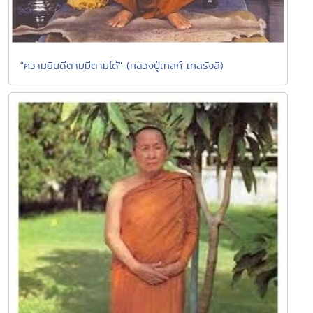
"ความยินดีตามมีตามได้" (หลวงปู่เทสก์ เทสรังสี)