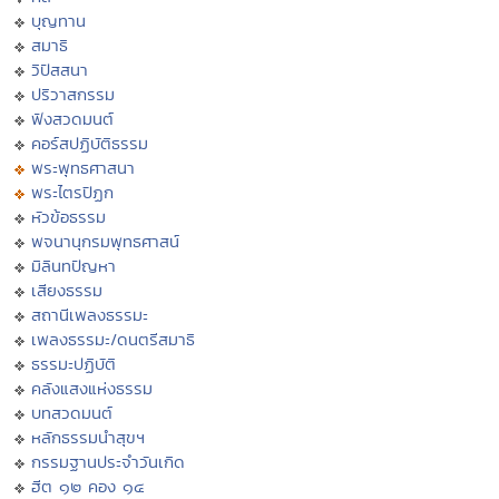
บุญทาน
สมาธิ
วิปัสสนา
ปริวาสกรรม
ฟังสวดมนต์
คอร์สปฏิบัติธรรม
พระพุทธศาสนา
พระไตรปิฏก
หัวข้อธรรม
พจนานุกรมพุทธศาสน์
มิลินทปัญหา
เสียงธรรม
สถานีเพลงธรรมะ
เพลงธรรมะ/ดนตรีสมาธิ
ธรรมะปฏิบัติ
คลังแสงแห่งธรรม
บทสวดมนต์
หลักธรรมนำสุขฯ
กรรมฐานประจำวันเกิด
ฮีต ๑๒ คอง ๑๔