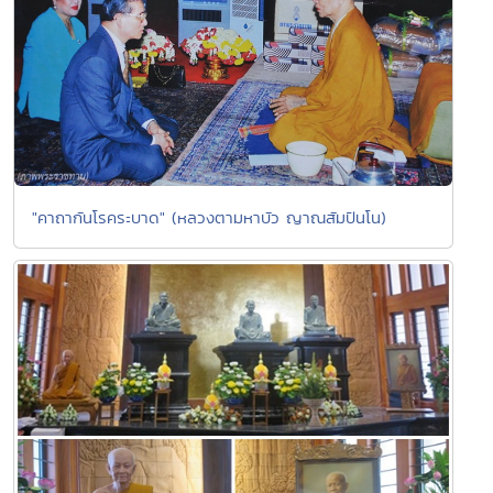
"คาถากันโรคระบาด" (หลวงตามหาบัว ญาณสัมปันโน)