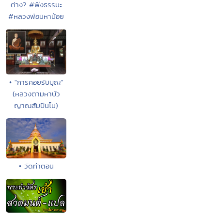
ต่าง? #ฟังธรรมะ
#หลวงพ่อมหาน้อย
• "การคอยรับบุญ"
(หลวงตามหาบัว
ญาณสัมปันโน)
• วัดท่าตอน