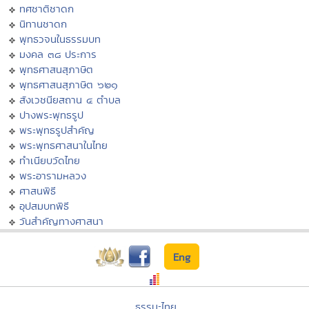
ทศชาติชาดก
นิทานชาดก
พุทธวจนในธรรมบท
มงคล ๓๘ ประการ
พุทธศาสนสุภาษิต
พุทธศาสนสุภาษิต ๖๒๑
สังเวชนียสถาน ๔ ตำบล
ปางพระพุทธรูป
พระพุทธรูปสำคัญ
พระพุทธศาสนาในไทย
ทำเนียบวัดไทย
พระอารามหลวง
ศาสนพิธี
อุปสมบทพิธี
วันสำคัญทางศาสนา
Eng
ธรรมะไทย