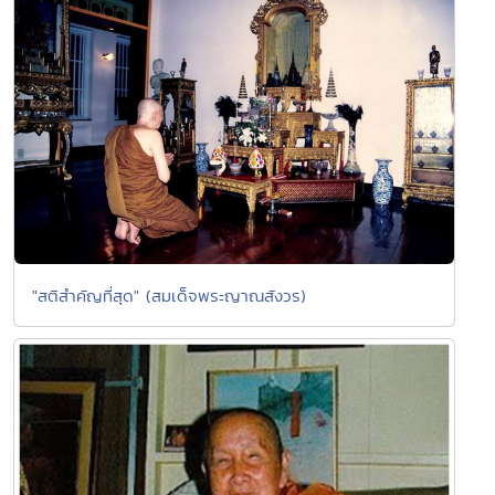
"สติสำคัญที่สุด" (สมเด็จพระญาณสังวร)