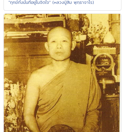
"ทุกข์ทั้งนั้นที่อยู่ในจิตใจ" (หลวงปู่สิม พุทฺธาจาโร)