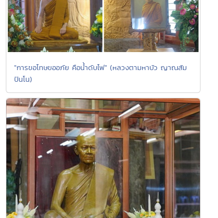
"การขอโทษขออภัย คือน้ำดับไฟ" (หลวงตามหาบัว ญาณสัม
ปันโน)