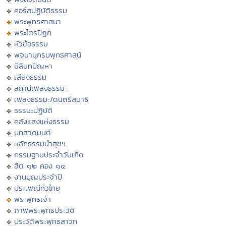
คอร์สปฏิบัติธรรม
พระพุทธศาสนา
พระไตรปิฏก
หัวข้อธรรม
พจนานุกรมพุทธศาสน์
มิลินทปัญหา
เสียงธรรม
สถานีเพลงธรรมะ
เพลงธรรมะ/ดนตรีสมาธิ
ธรรมะปฏิบัติ
คลังแสงแห่งธรรม
บทสวดมนต์
หลักธรรมนำสุขฯ
กรรมฐานประจำวันเกิด
ฮีต ๑๒ คอง ๑๔
งานบุญประจำปี
ประเพณีทั่วไทย
พระพุทธเจ้า
ภาพพระพุทธประวัติ
ประวัติพระพุทธสาวก