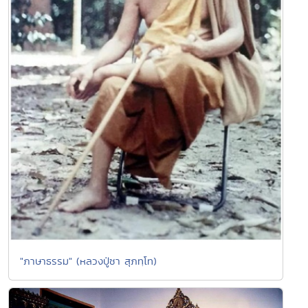
"ภาษาธรรม" (หลวงปู่ชา สุภทฺโท)