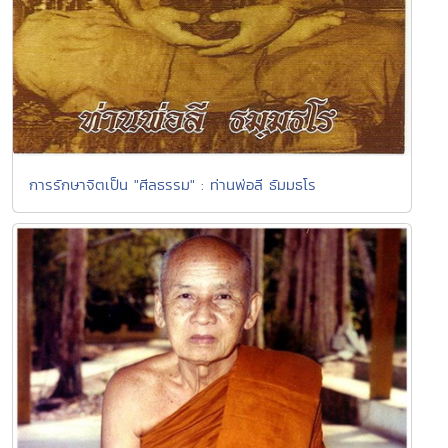
การรักษาจิตเป็น "ศีลธรรม" : ท่านพ่อลี ธัมมธโร