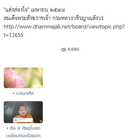
"แส่งส่องใจ"
เมษายน ๒๕๔๘
สมเด็จพระสังฆราชเจ้า กรมหลวงวชิรญาณสังวร
http://www.dhammajak.net/board/viewtopic.php?
t=11655
6,690
• เบญจศีล
• ศีล 8 ศีลอุโบสถ
เหมือนกันหรือแตก