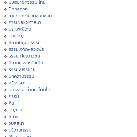
มุมสมาชิกธรรมะไทย
Donation
เทศกาลงานวัดช่วยชาติ
การเผยแผ่ศาสนา
ประเพณีไทย
บอกบุญ
สถานปฏิบัติธรรม
ธรรมะจากหลวงพ่อ
ธรรมะกับเยาวชน
นิทานธรรมะบันเทิง
ธรรมะบรรยาย
บทความธรรมะ
กวีธรรมะ
คติธรรม คำคม โดนใจ
กรรม
ศีล
บุญทาน
สมาธิ
วิปัสสนา
ปริวาสกรรม
ฟังสวดมนต์