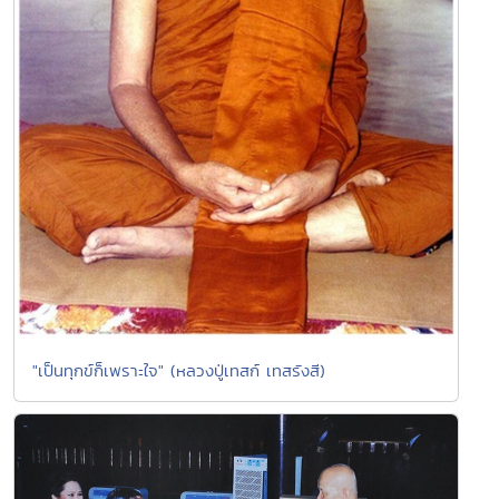
"เป็นทุกข์ก็เพราะใจ" (หลวงปู่เทสก์ เทสรังสี)