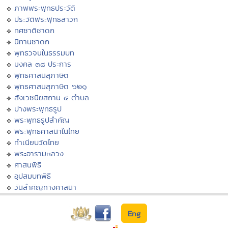
ภาพพระพุทธประวัติ
ประวัติพระพุทธสาวก
ทศชาติชาดก
นิทานชาดก
พุทธวจนในธรรมบท
มงคล ๓๘ ประการ
พุทธศาสนสุภาษิต
พุทธศาสนสุภาษิต ๖๒๑
สังเวชนียสถาน ๔ ตำบล
ปางพระพุทธรูป
พระพุทธรูปสำคัญ
พระพุทธศาสนาในไทย
ทำเนียบวัดไทย
พระอารามหลวง
ศาสนพิธี
อุปสมบทพิธี
วันสำคัญทางศาสนา
Eng