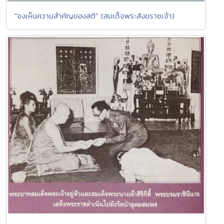
"จงเห็นความสำคัญของสติ" (สมเด็จพระสังฆราชเจ้า)