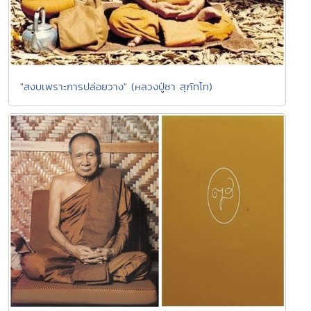
"สงบเพราะการปล่อยวาง" (หลวงปู่ชา สุภัทโท)