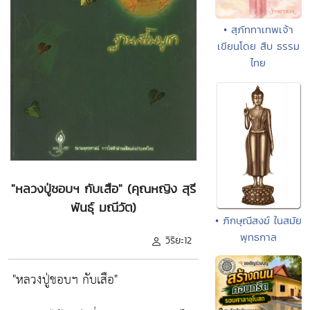
• สุภัททาเทพเจ้า
เขียนโดย สืบ ธรรม
ไทย
"หลวงปู่ชอบฯ กับเสือ" (คุณหญิง สุรี
พันธุ์ มณีวัต)
• ภิกษุณีสงฆ์ ในสมัย
พุทธกาล
วิริยะ12
"หลวงปู่ชอบฯ กับเสือ"