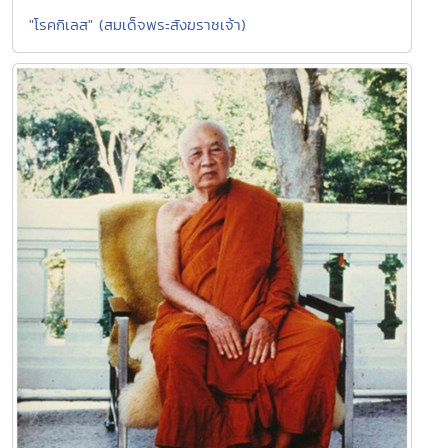
"โรคกิเลส" (สมเด็จพระสังฆราชเจ้า)