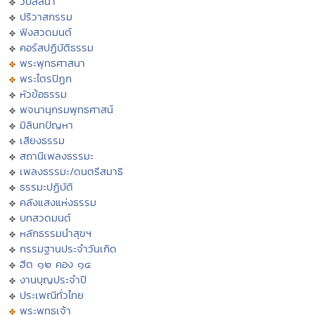
วิปัสสนา
ปริวาสกรรม
ฟังสวดมนต์
คอร์สปฏิบัติธรรม
พระพุทธศาสนา
พระไตรปิฏก
หัวข้อธรรม
พจนานุกรมพุทธศาสน์
มิลินทปัญหา
เสียงธรรม
สถานีเพลงธรรมะ
เพลงธรรมะ/ดนตรีสมาธิ
ธรรมะปฏิบัติ
คลังแสงแห่งธรรม
บทสวดมนต์
หลักธรรมนำสุขฯ
กรรมฐานประจำวันเกิด
ฮีต ๑๒ คอง ๑๔
งานบุญประจำปี
ประเพณีทั่วไทย
พระพุทธเจ้า