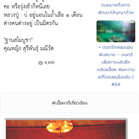
ตนหมายถึงการ
คะ หรือรุ่งเช้ากีหนีเลย
พัฒนาปัญญาด้วย
หลวงปู่ : บ่ อยู่นอนในถํ้าเสือ ๑ เดือน
ต่างคนต่างอยู่ เป็นมิตรกัน
"ฐานสโมบูชา"
คุณหญิง สุรีพันธุ์ มณีวัต
• ดนตรีกล่อมนอน
ฟังสบาย - ดนตรี
เพื่อการหลับลึก
6,691
หลับผล็อย ฝันหวาน
แก้โรคนอนไม่หลับ |
#68
#เนื้อหาที่เกี่ยวข้อง