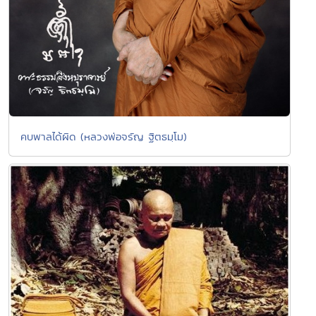
คบพาลได้ผิด (หลวงพ่อจรัญ ฐิตธมฺโม)