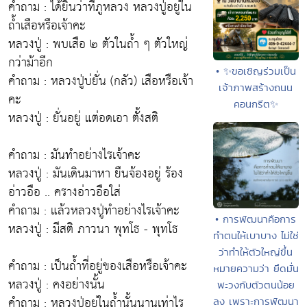
คำถาม : ได้ยินว่าที่ภูหลวง หลวงปู่อยู่ใน
ถ้ำเสือหรือเจ้าคะ
หลวงปู่ : พบเสือ ๒ ตัวในถ้ำ ๆ ตัวใหญ่
กว่าม้าอีก
• ✨ขอเชิญร่วมเป็น
คำถาม : หลวงปู่บ่ยั่น (กลัว) เสือหรือเจ้า
เจ้าภาพสร้างถนน
คะ
คอนกรีต✨
หลวงปู่ : ยั่นอยู่ แต่อดเอา ตั้งสติ
คำถาม : มันทำอย่างไรเจ้าคะ
หลวงปู่ : มันเดินมาหา ยืนจ้องอยู่ ร้อง
อ่าวอือ .. ครางอ่าวอือใส่
คำถาม : แล้วหลวงปู่ทำอย่างไรเจ้าคะ
• การพัฒนาคือการ
หลวงปู่ :
มีสติ ภาวนา พุทโธ - พุทโธ
ทำตนให้เบาบาง ไม่ใช่
ว่าทำให้ตัวใหญ่ขึ้น
คำถาม : เป็นถ้ำที่อยู่ของเสือหรือเจ้าคะ
หมายความว่า ยึดมั่น
หลวงปู่ : คงอย่างนั้น
พะวงกับตัวตนน้อย
คำถาม : หลวงปู่อยู่ในถ้ำนั้นนานเท่าไร
ลง เพราะการพัฒนา