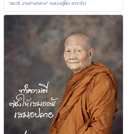
"สมาธิ งามท่ามกลาง" (หลวงปู่ฝั้น อาจาโร)