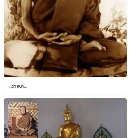
...วาสนา...