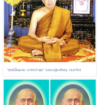
"ทุกข์นั้นแหละ มากกว่าสุข" (หลวงปู่เหรียญ วรลาโภ)