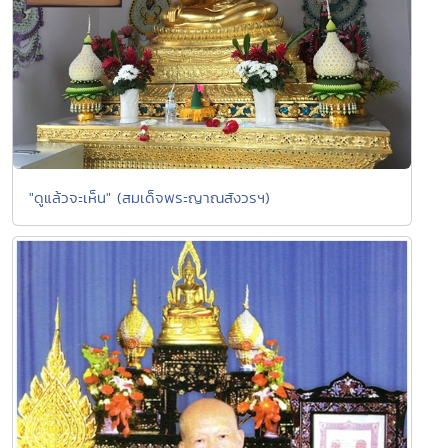
"ดูแล้วจะเห็น" (สมเด็จพระญาณสังวรฯ)