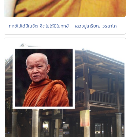
ทุกข์ไม่ได้มีในจิต จิตไม่ได้มีในทุกข์ : หลวงปู่เหรียญ วรลาโภ