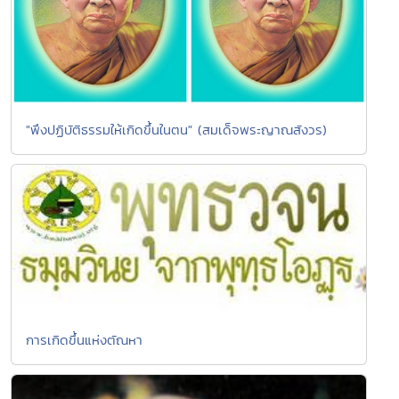
"พึงปฏิบัติธรรมให้เกิดขึ้นในตน" (สมเด็จพระญาณสังวร)
การเกิดขึ้นแห่งตัณหา