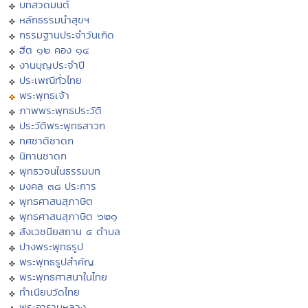
บทสวดมนต์
หลักธรรมนำสุขฯ
กรรมฐานประจำวันเกิด
ฮีต ๑๒ คอง ๑๔
งานบุญประจำปี
ประเพณีทั่วไทย
พระพุทธเจ้า
ภาพพระพุทธประวัติ
ประวัติพระพุทธสาวก
ทศชาติชาดก
นิทานชาดก
พุทธวจนในธรรมบท
มงคล ๓๘ ประการ
พุทธศาสนสุภาษิต
พุทธศาสนสุภาษิต ๖๒๑
สังเวชนียสถาน ๔ ตำบล
ปางพระพุทธรูป
พระพุทธรูปสำคัญ
พระพุทธศาสนาในไทย
ทำเนียบวัดไทย
พระอารามหลวง