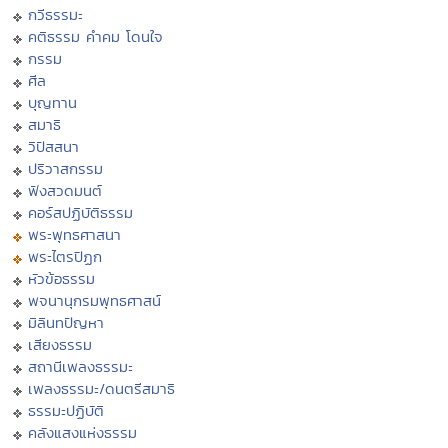
กวีธรรมะ
คติธรรม คำคม โดนใจ
กรรม
ศีล
บุญทาน
สมาธิ
วิปัสสนา
ปริวาสกรรม
ฟังสวดมนต์
คอร์สปฏิบัติธรรม
พระพุทธศาสนา
พระไตรปิฏก
หัวข้อธรรม
พจนานุกรมพุทธศาสน์
มิลินทปัญหา
เสียงธรรม
สถานีเพลงธรรมะ
เพลงธรรมะ/ดนตรีสมาธิ
ธรรมะปฏิบัติ
คลังแสงแห่งธรรม