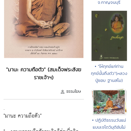
จ.กาญจนบุรี
• "ให้ทุกข์แก่ท่าน
"มานะ ความถือตัว" (สมเด็จพระสังฆ
ทุกข์นั้นถึงตัว"(หลวง
ราชเจ้าฯ)
ปู่ชอบ ฐานสโม)
ธรรมโฆษ
.
"มานะ ความถือตัว"
• ปฏิบัติธรรมวันแม่
แบบเจโตวิมุติอันไม่