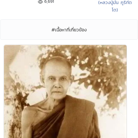
6,691
(หลวงปู่มั่น ภูริทัต
โต)
#เนื้อหาที่เกี่ยวข้อง