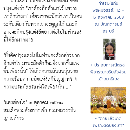
" .. มานะความถือตัวจะเกิดก็ต่อเมื่อคิด
กำเริบ(แก่น
ปรุงแต่งว่า "เราต้องถือตัวเราไว้ เพราะ
พรหมจรรย์) 12 -
เราดีกว่าเขา" เดี๋ยวเขาจะนึกว่าเราเป็นคน
15 สิงหาคม 2569
ระดับเดียวกับพวกเขาจะดูถูกได้ และก็
ณ ปัณฑิตารมย์
อาจจะคิดปรุงแต่งยืดยาวต่อไปในทำนอง
สระบุรี
นี้ได้อีกมากมาย
"ยิ่งคิดปรุงแต่งไปในทำนองดังกล่าวมาก
อีกเท่าไร มานะถือตัวก็จะยิ่งมากขึ้นแรง
• ประสบการณ์ตรง!
ขึ้นเพียงนั้น" ให้เกิดความสับสนวุ่นวาย
พิจารณาอริยสัจ4จน
ความร้อนความมืดแห่งสติปัญญาพราง
เข้าสมาธิเอง
ความประภัสสรแห่งจิตเพียงนั้น .. "
"แสงส่องใจ" ๓ ตุลาคม ๒๕๒๙
สมเด็จพระสังฆราชเจ้า กรมหลวงวชิร
ญาณสังวร
• "ตายแล้วเกิด
เพราะติดของเก่า"