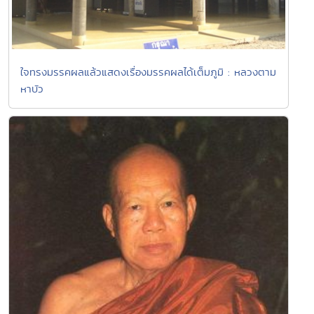
ใจทรงมรรคผลแล้วแสดงเรื่องมรรคผลได้เต็มภูมิ : หลวงตาม
หาบัว