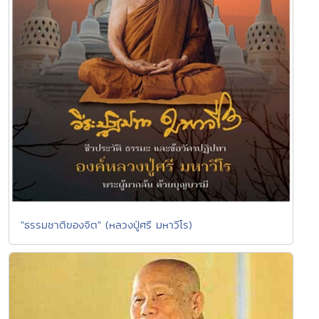
"ธรรมชาติของจิต" (หลวงปู่ศรี มหาวีโร)