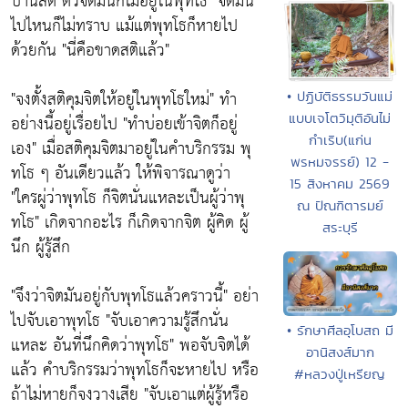
ปานสติ ตัวจิตมันก็ไม่อยู่ในพุทโธ"
จิตมัน
ไปไหนก็ไม่ทราบ แม้แต่พุทโธก็หายไป
ด้วยกัน
"นี่คือขาดสติแล้ว"
"จงตั้งสติคุมจิตให้อยู่ในพุทโธใหม่"
ทำ
• ปฏิบัติธรรมวันแม่
แบบเจโตวิมุติอันไม่
อย่างนี้อยู่เรื่อยไป
"ทำบ่อยเข้าจิตก็อยู่
กำเริบ(แก่น
เอง"
เมื่อสติคุมจิตมาอยู่ในคำบริกรรม พุ
พรหมจรรย์) 12 -
ทโธ ๆ อันเดียวแล้ว ให้พิจารณาดูว่า
15 สิงหาคม 2569
"ใครผู่ว่าพุทโธ ก็จิตนั่นแหละเป็นผู้ว่าพุ
ณ ปัณฑิตารมย์
ทโธ"
เกิดจากอะไร ก็เกิดจากจิต ผู้คิด ผู้
สระบุรี
นึก ผู้รู้สึก
"จึงว่าจิตมันอยู่กับพุทโธแล้วคราวนี้"
อย่า
ไปจับเอาพุทโธ
"จับเอาความรู้สึกนั่น
• รักษาศีลอุโบสถ มี
แหละ อันที่นึกคิดว่าพุทโธ"
พอจับจิตได้
อานิสงส์มาก
แล้ว คำบริกรรมว่าพุทโธก็จะหายไป หรือ
#หลวงปู่เหรียญ
ถ้าไม่หายก็จงวางเสีย
"จับเอาแต่ผู้รู้หรือ