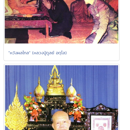
"หวังผลไกล" (หลวงปู่ดูลย์ อตุโล)