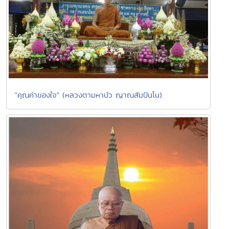
"คุณค่าของใจ" (หลวงตามหาบัว ญาณสัมปันโน)