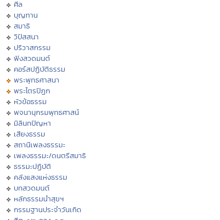
ศีล
บุญทาน
สมาธิ
วิปัสสนา
ปริวาสกรรม
ฟังสวดมนต์
คอร์สปฏิบัติธรรม
พระพุทธศาสนา
พระไตรปิฏก
หัวข้อธรรม
พจนานุกรมพุทธศาสน์
มิลินทปัญหา
เสียงธรรม
สถานีเพลงธรรมะ
เพลงธรรมะ/ดนตรีสมาธิ
ธรรมะปฏิบัติ
คลังแสงแห่งธรรม
บทสวดมนต์
หลักธรรมนำสุขฯ
กรรมฐานประจำวันเกิด