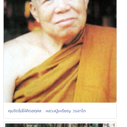
คุมจิตไม่ให้คิดอกุศล : หลวงปู่เหรียญ วรลาโภ