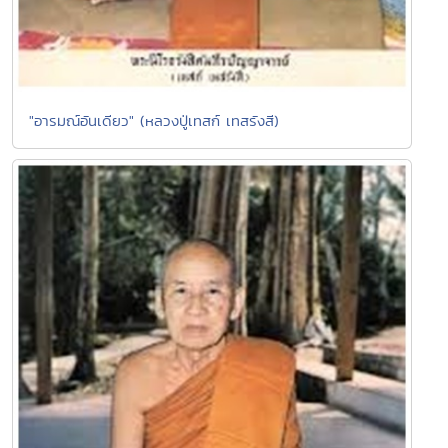
"อารมณ์อันเดียว" (หลวงปู่เทสก์ เทสรังสี)