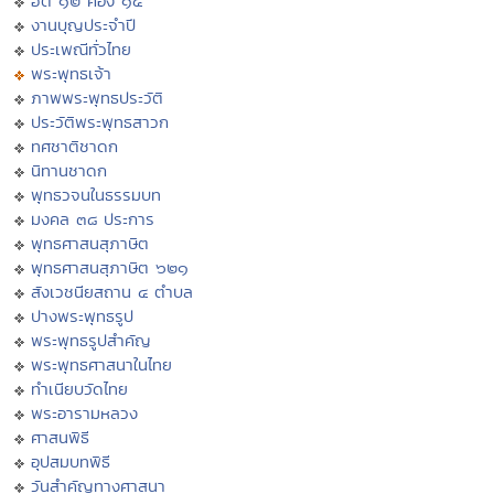
ฮีต ๑๒ คอง ๑๔
งานบุญประจำปี
ประเพณีทั่วไทย
พระพุทธเจ้า
ภาพพระพุทธประวัติ
ประวัติพระพุทธสาวก
ทศชาติชาดก
นิทานชาดก
พุทธวจนในธรรมบท
มงคล ๓๘ ประการ
พุทธศาสนสุภาษิต
พุทธศาสนสุภาษิต ๖๒๑
สังเวชนียสถาน ๔ ตำบล
ปางพระพุทธรูป
พระพุทธรูปสำคัญ
พระพุทธศาสนาในไทย
ทำเนียบวัดไทย
พระอารามหลวง
ศาสนพิธี
อุปสมบทพิธี
วันสำคัญทางศาสนา