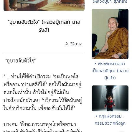
(หลวงปู่ชา สุภัทฺโท)
"อุบายจับตัวใจ" (หลวงปู่เทสก์ เทส
รังสี)
วิริยะ12
"อุบายจับตัวใจ"
• พระพุทธศาสนา
เป็นของมีคุณ (หลวง
" .. ท่านให้ใช้คำบริกรรม
"จะเป็นพุทโธ
ปู่หล้า)
หรืออานาปานสติก็ได้"
ล่อให้ใจมันมาอยู่
ตรงนั้นเท่านั้น ถ้าใจไม่อยู่ก็ไม่เป็น
ประโยชน์อะไรเลย
"บริกรรมให้จิตมันอยู่
ในคำบริกรรมนั้น เพื่อจะจับมันให้ได้"
• กฎแห่งกรรม :
บางคน
"ถึงจะภาวนาพุทโธหรืออานา
กรรมชั่วตกถึงลูก