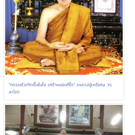
"กรรมชั่วเกิดขึ้นในใจ เศร้าหมองที่ใจ" (หลวงปู่เหรียญ วร
ลาโภ)