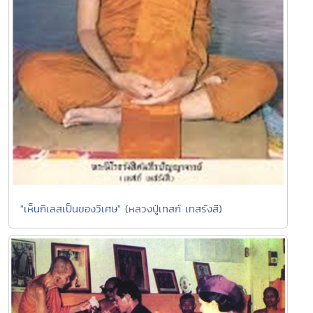
"เห็นกิเลสเป็นของวิเศษ" (หลวงปู่เทสก์ เทสรังสี)