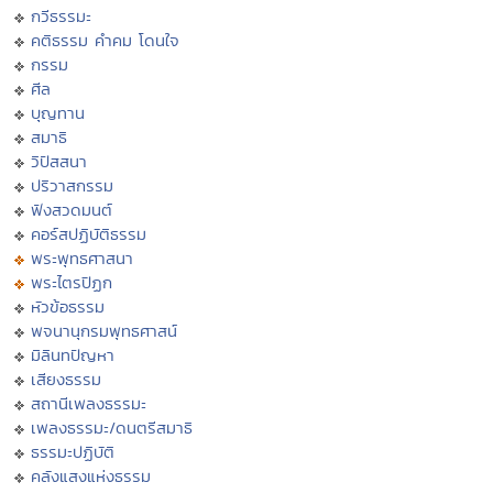
กวีธรรมะ
คติธรรม คำคม โดนใจ
กรรม
ศีล
บุญทาน
สมาธิ
วิปัสสนา
ปริวาสกรรม
ฟังสวดมนต์
คอร์สปฏิบัติธรรม
พระพุทธศาสนา
พระไตรปิฏก
หัวข้อธรรม
พจนานุกรมพุทธศาสน์
มิลินทปัญหา
เสียงธรรม
สถานีเพลงธรรมะ
เพลงธรรมะ/ดนตรีสมาธิ
ธรรมะปฏิบัติ
คลังแสงแห่งธรรม