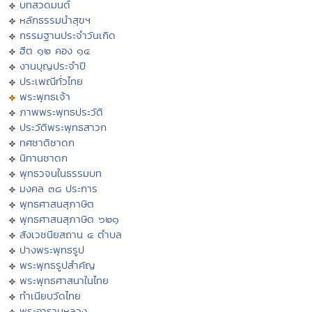
บทสวดมนต์
หลักธรรมนำสุขฯ
กรรมฐานประจำวันเกิด
ฮีต ๑๒ คอง ๑๔
งานบุญประจำปี
ประเพณีทั่วไทย
พระพุทธเจ้า
ภาพพระพุทธประวัติ
ประวัติพระพุทธสาวก
ทศชาติชาดก
นิทานชาดก
พุทธวจนในธรรมบท
มงคล ๓๘ ประการ
พุทธศาสนสุภาษิต
พุทธศาสนสุภาษิต ๖๒๑
สังเวชนียสถาน ๔ ตำบล
ปางพระพุทธรูป
พระพุทธรูปสำคัญ
พระพุทธศาสนาในไทย
ทำเนียบวัดไทย
พระอารามหลวง