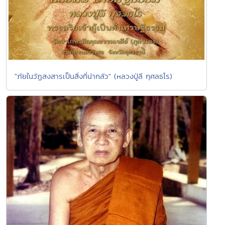
"ภัยในวัฏสงสารเป็นสิ่งที่น่ากลัว" (หลวงปู่ลี กุศลธโร)