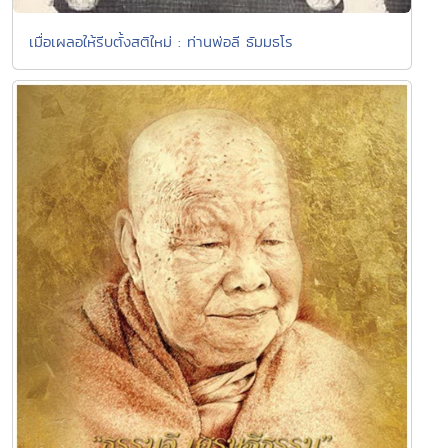
เมื่อเผลอให้รีบตั้งสติใหม่ : ท่านพ่อลี ธัมมธโร