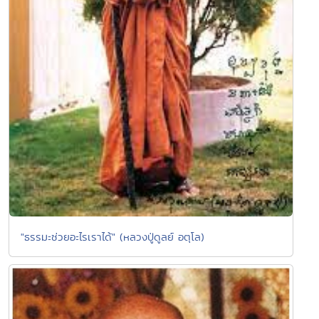
"ธรรมะช่วยอะไรเราได้" (หลวงปู่ดูลย์ อตุโล)