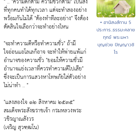
" ..
"ความดีก็ตาม ความชั่วก็ตาม"
เป็นสิ่ง
ที่ทุกคนทำได้ทุกเวลา แต่จะทำสองอย่าง
พร้อมกันไม่ได้
"ต้องทำทีละอย่าง"
จึงต้อง
• อานิสงส์ทาน 5
ตัดสินใจเลือกว่าจะทำอย่างไหน
ประการ..ธรรมะคลาย
ทุกข์ พระมหา
"จะทำความดีหรือทำความชั่ว"
ถ้ามี
บุญช่วย ปัญญาวชิ
ใจอ่อนแอโลเลก็อาจ จะทำให้พ่ายแพ้แก่
โร
อำนาจของความชั่ว
"ยอมให้ความชั่วมี
อำนาจแย่งเวลาที่ควรทำความดีไปเสีย"
ซึ่งจะเป็นการแสวงหาโทษภัยใส่ตัวอย่าง
ไม่น่าทำ .. "
"แสงสองใจ ๑๒ สิงหาคม ๒๕๓๕"
สมเด็จพระสังฆราชเจ้า กรมหลวงพระ
วชิรญาณสังวร
(เจริญ สุวฑฺฒโน)