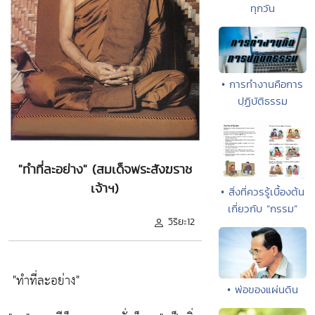
ทุกวัน
• การทำงานคือการ
ปฺฏิบัติธรรม
"ทำที่ละอย่าง" (สมเด็จพระสังฆราช
เจ้าฯ)
• สิ่งที่ควรรู้เบื้องต้น
เกี่ยวกับ “กรรม”
วิริยะ12
"ทำที่ละอย่าง"
• พ่อของแผ่นดิน