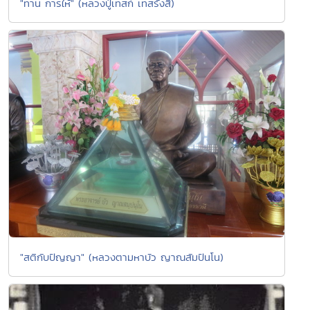
"ทาน การให้" (หลวงปู่เทสก์ เทสรังสี)
"สติกับปัญญา" (หลวงตามหาบัว ญาณสัมปันโน)