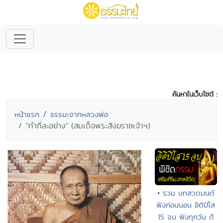
ค้นหาในเว็บไซต์ :
หน้าแรก
ธรรมะจากหลวงพ่อ
"ทำที่ละอย่าง" (สมเด็จพระสังฆราชเจ้าฯ)
• รวม บทสวดมนต์
ฟังก่อนนอน อิติปิโส
15 จบ ฟังทุกวัน ดี