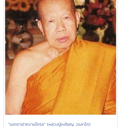
"เมตตาฆ่าความโกรธ" (หลวงปู่เหรียญ วรลาโภ)