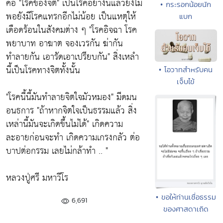
คือ
"โรคของจิต"
เป็นโรคอย่างนี้แล้วยังไม่
• กระรอกน้อยนัก
พอยังมีโรคแทรกอีกไม่น้อย เป็นแหตุให้
แบก
เดือดร้อนในสังคมต่าง ๆ
"โรคอิจฉา โรค
พยาบาท อาฆาต จองเวรกัน ฆ่ากัน
ทำลายกัน เอารัดเอาเปรียบกัน"
สิ่งเหลำ
นี้เป็นโรคทางจิตทั้งนั้น
• โอวาทสำหรับคน
เจ็บไข้
"โรคนี้นี้มันทำลายจิตใจมัวหมอง"
มีดมน
อนธการ
"ถ้าหากจิตใจเป็นธรรมแล้ว สิ่ง
เหล่านี้มันจะเกิดขึ้นไม่ได้"
เกิดความ
ละอายก่อนจะทำ เกิดความเกรงกลัว ต่อ
บาปต่อกรรม เลยไม่กล้าทำ .. "
หลวงปู่ศรี มหาวีโร
• ขอให้ท่านเชื่อธรรม
6,691
ของศาสดาเถิด