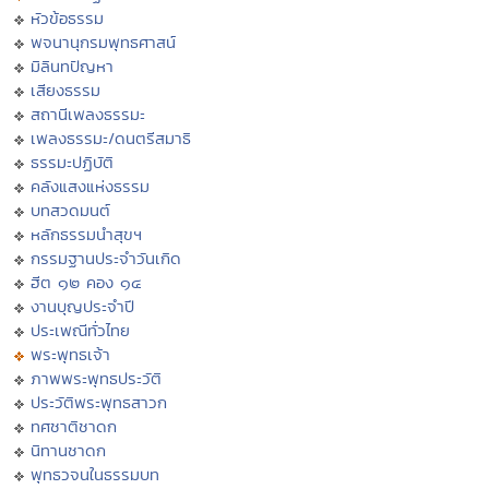
หัวข้อธรรม
พจนานุกรมพุทธศาสน์
มิลินทปัญหา
เสียงธรรม
สถานีเพลงธรรมะ
เพลงธรรมะ/ดนตรีสมาธิ
ธรรมะปฏิบัติ
คลังแสงแห่งธรรม
บทสวดมนต์
หลักธรรมนำสุขฯ
กรรมฐานประจำวันเกิด
ฮีต ๑๒ คอง ๑๔
งานบุญประจำปี
ประเพณีทั่วไทย
พระพุทธเจ้า
ภาพพระพุทธประวัติ
ประวัติพระพุทธสาวก
ทศชาติชาดก
นิทานชาดก
พุทธวจนในธรรมบท