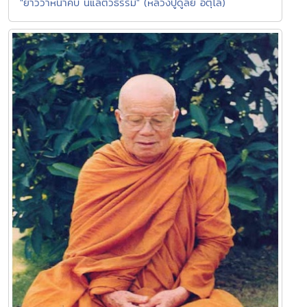
"ยาววาหนาคืบ นี้แลตัวธรรม" (หลวงปู่ดูลย์ อตุโล)