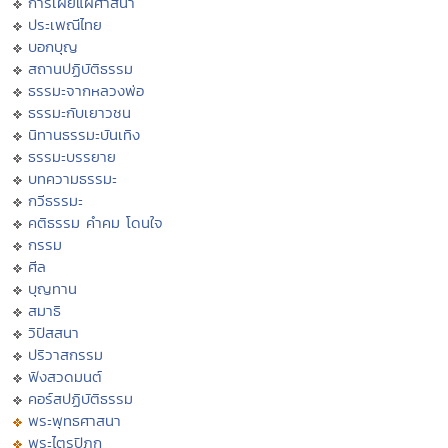
การเผยแผ่ศาสนา
ประเพณีไทย
บอกบุญ
สถานปฏิบัติธรรม
ธรรมะจากหลวงพ่อ
ธรรมะกับเยาวชน
นิทานธรรมะบันเทิง
ธรรมะบรรยาย
บทความธรรมะ
กวีธรรมะ
คติธรรม คำคม โดนใจ
กรรม
ศีล
บุญทาน
สมาธิ
วิปัสสนา
ปริวาสกรรม
ฟังสวดมนต์
คอร์สปฏิบัติธรรม
พระพุทธศาสนา
พระไตรปิฏก