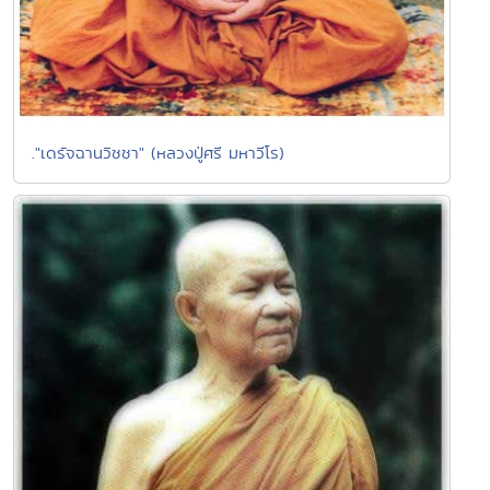
."เดรัจฉานวิชชา" (หลวงปู่ศรี มหาวีโร)