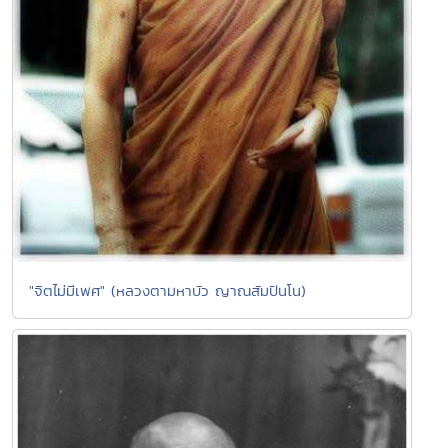
"จิตไม่มีเพศ" (หลวงตามหาบัว ญาณสัมปันโน)