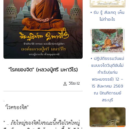
• รับ รู้ สังเกตุ เห็น
ไม่ทำอะไร
• ปฏิบัติธรรมวันแม่
แบบเจโตวิมุติอันไม่
"โรคของจิต" (หลวงปู่ศรี มหาวีโร)
กำเริบ(แก่น
พรหมจรรย์) 12 -
วิริยะ12
15 สิงหาคม 2569
ณ ปัณฑิตารมย์
.
สระบุรี
"โรคของจิต"
" .. ภัยใหญ่ของจิตใจขณะนี้หรือโรคใหญ่