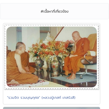
#เนื้อหาที่เกี่ยวข้อง
"รวมจิต รวมบุญกุศล" (หลวงปู่เทสก์ เทสรังสี)