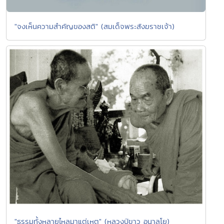
"จงเห็นความสำคัญของสติ" (สมเด็จพระสังฆราชเจ้า)
"ธรรมทั้งหลายไหลมาแต่เหตุ" (หลวงปู่ขาว อนาลโย)