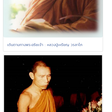
เดินตามทางพระอริยเจ้า : หลวงปู่เหรียญ วรลาโภ