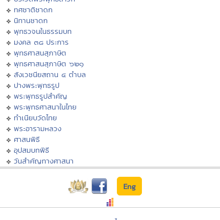
ทศชาติชาดก
นิทานชาดก
พุทธวจนในธรรมบท
มงคล ๓๘ ประการ
พุทธศาสนสุภาษิต
พุทธศาสนสุภาษิต ๖๒๑
สังเวชนียสถาน ๔ ตำบล
ปางพระพุทธรูป
พระพุทธรูปสำคัญ
พระพุทธศาสนาในไทย
ทำเนียบวัดไทย
พระอารามหลวง
ศาสนพิธี
อุปสมบทพิธี
วันสำคัญทางศาสนา
Eng