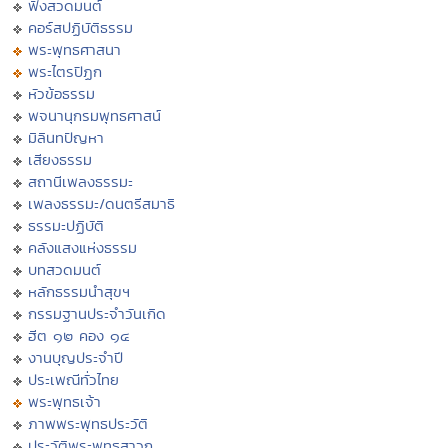
ฟังสวดมนต์
คอร์สปฏิบัติธรรม
พระพุทธศาสนา
พระไตรปิฏก
หัวข้อธรรม
พจนานุกรมพุทธศาสน์
มิลินทปัญหา
เสียงธรรม
สถานีเพลงธรรมะ
เพลงธรรมะ/ดนตรีสมาธิ
ธรรมะปฏิบัติ
คลังแสงแห่งธรรม
บทสวดมนต์
หลักธรรมนำสุขฯ
กรรมฐานประจำวันเกิด
ฮีต ๑๒ คอง ๑๔
งานบุญประจำปี
ประเพณีทั่วไทย
พระพุทธเจ้า
ภาพพระพุทธประวัติ
ประวัติพระพุทธสาวก