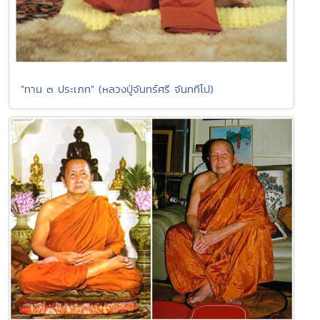
"ทาน ๓ ประเภท" (หลวงปู่จันทร์ศรี จันททีโป)