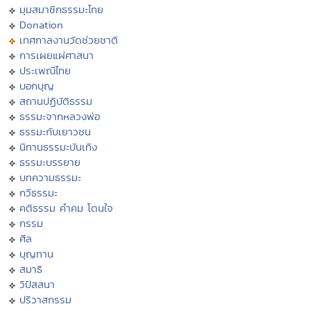
มุมสมาชิกธรรมะไทย
Donation
เทศกาลงานวัดช่วยชาติ
การเผยแผ่ศาสนา
ประเพณีไทย
บอกบุญ
สถานปฏิบัติธรรม
ธรรมะจากหลวงพ่อ
ธรรมะกับเยาวชน
นิทานธรรมะบันเทิง
ธรรมะบรรยาย
บทความธรรมะ
กวีธรรมะ
คติธรรม คำคม โดนใจ
กรรม
ศีล
บุญทาน
สมาธิ
วิปัสสนา
ปริวาสกรรม