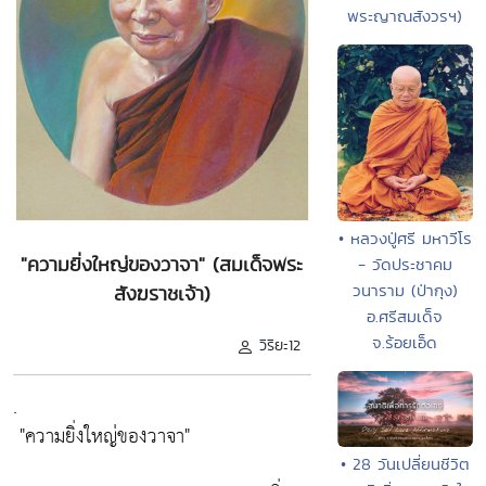
พระญาณสังวรฯ)
• หลวงปู่ศรี มหาวีโร
"ความยิ่งใหญ่ของวาจา" (สมเด็จพระ
- วัดประชาคม
วนาราม (ป่ากุง)
สังฆราชเจ้า)
อ.ศรีสมเด็จ
จ.ร้อยเอ็ด
วิริยะ12
.
"ความยิ่งใหญ่ของวาจา"
• 28 วันเปลี่ยนชีวิต