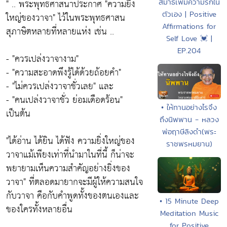
" .. พระพุทธศาสนาประกาศ
"ความยิ่ง
สมาธิเพิ่มความรักใน
ตัวเอง | Positive
ใหญ่ของวาจา"
ไว้ในพระพุทธศาสน
Affirmations for
สุภาษิตหลายที่หลายแห่ง เช่น ..
Self Love 💓 |
EP.204
-
"ควรเปล่งวาจางาม"
-
"ความสะอาดพึงรู้ได้ด้วยถ้อยคำ"
-
"ไม่ควรเปล่งวาจาชั่วเลย"
และ
-
"คนเปล่งวาจาชั่ว ย่อมเดือดร้อน"
• ให้ทานอย่างไรจึง
เป็นต้น
ถึงนิพพาน - หลวง
พ่อฤาษีลิงดำ(พระ
"ได้อ่าน ได้ยิน ได้ฟัง ความยิ่งใหญ่ของ
ราชพรหมยาน)
วาจาแม้เพียงเท่าที่นำมาในที่นี้ ก็น่าจะ
พยายามเห็นความสำคัญอย่างยิ่งของ
วาจา"
ที่ตลอดมายากจะมีผู้ให้ความสนใจ
กับวาจา คือกับคำพูดทั้งของตนเองและ
• 15 Minute Deep
ของใครทั้งหลายอื่น
Meditation Music
for Positive