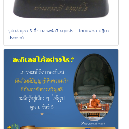
รูปหล่อบูชา 5 นิ้ว หลวงพ่อลี ธมฺมธโร - โดยนพดล ปฏิมา
ประกรณ์