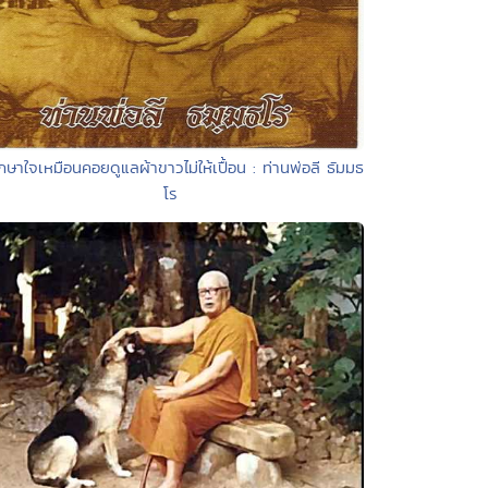
ักษาใจเหมือนคอยดูแลผ้าขาวไม่ให้เปื้อน : ท่านพ่อลี ธัมมธ
โร