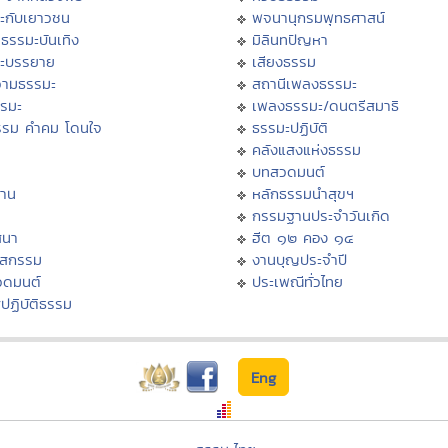
ะกับเยาวชน
พจนานุกรมพุทธศาสน์
ธรรมะบันเทิง
มิลินทปัญหา
ะบรรยาย
เสียงธรรม
ามธรรมะ
สถานีเพลงธรรมะ
รรมะ
เพลงธรรมะ/ดนตรีสมาธิ
รรม คำคม โดนใจ
ธรรมะปฏิบัติ
ม
คลังแสงแห่งธรรม
บทสวดมนต์
าน
หลักธรรมนำสุขฯ
กรรมฐานประจำวันเกิด
สนา
ฮีต ๑๒ คอง ๑๔
าสกรรม
งานบุญประจำปี
วดมนต์
ประเพณีทั่วไทย
ปฏิบัติธรรม
Eng