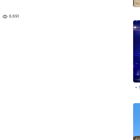
6,691
• 