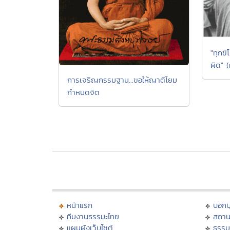
"ทุกข
ผิด" (
การเจริญกรรมฐาน...ขอให้ญาติโยม
กำหนดจิต
หน้าแรก
บอก
ทีมงานธรรมะไทย
สถาน
แผนผังเว็บไซต์
ธรรม