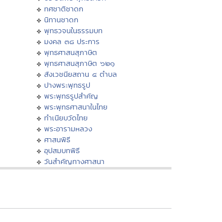
ทศชาติชาดก
นิทานชาดก
พุทธวจนในธรรมบท
มงคล ๓๘ ประการ
พุทธศาสนสุภาษิต
พุทธศาสนสุภาษิต ๖๒๑
สังเวชนียสถาน ๔ ตำบล
ปางพระพุทธรูป
พระพุทธรูปสำคัญ
พระพุทธศาสนาในไทย
ทำเนียบวัดไทย
พระอารามหลวง
ศาสนพิธี
อุปสมบทพิธี
วันสำคัญทางศาสนา