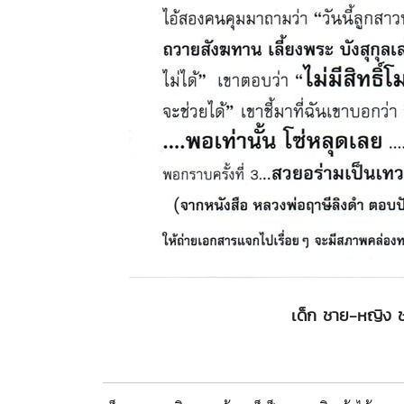
เด็ก ชาย-หญิง ชา