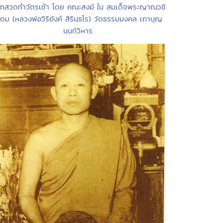
บทสวดทำวัตรเช้า โดย คณะสงฆ์ ใน สมเด็จพระญาณวชิ
ดม (หลวงพ่อวิริยังค์ สิรินฺธโร) วัดธรรมมงคล เถาบุญ
นนท์วิหาร