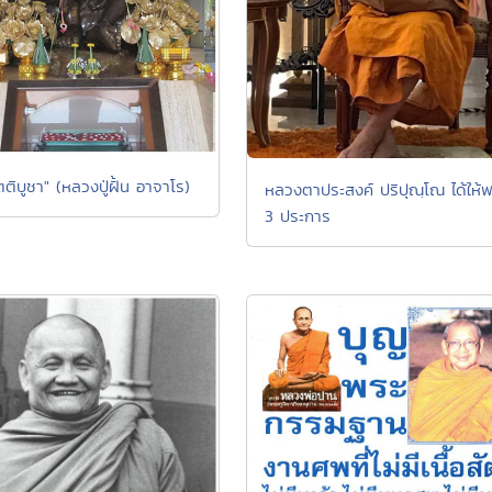
ตติบูชา" (หลวงปู่ฝั้น อาจาโร)
หลวงตาประสงค์ ปริปุณฺโณ ได้ให้
3 ประการ