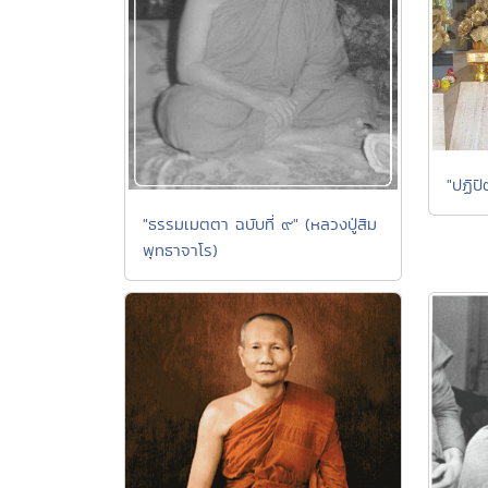
"ปฏิปั
"ธรรมเมตตา ฉบับที่ ๙" (หลวงปู่สิม
พุทธาจาโร)