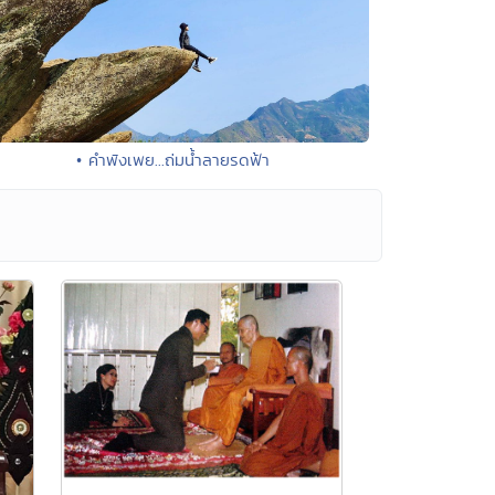
• คำพังเพย...ถ่มน้ำลายรดฟ้า