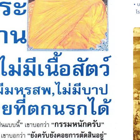
• 
โร