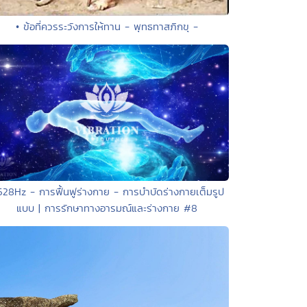
• ข้อที่ควรระวังการให้ทาน - พุทธทาสภิกขุ -
528Hz - การฟื้นฟูร่างกาย - การบำบัดร่างกายเต็มรูป
แบบ | การรักษาทางอารมณ์และร่างกาย #8