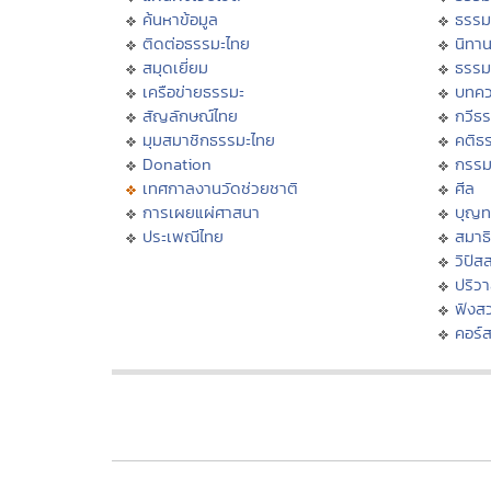
ค้นหาข้อมูล
ธรรม
ติดต่อธรรมะไทย
นิทาน
สมุดเยี่ยม
ธรรม
เครือข่ายธรรมะ
บทคว
สัญลักษณ์ไทย
กวีธ
มุมสมาชิกธรรมะไทย
คติธ
Donation
กรร
เทศกาลงานวัดช่วยชาติ
ศีล
การเผยแผ่ศาสนา
บุญท
ประเพณีไทย
สมาธิ
วิปัส
ปริว
ฟังส
คอร์ส