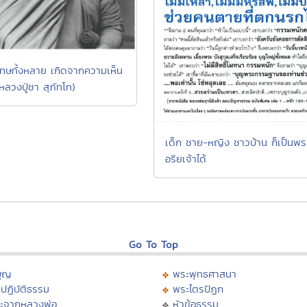
์โทษทั้งหลาย เกิดจากความเห็น
หลวงปู่ชา สุภัทโท)
เด็ก ชาย-หญิง ชาวบ้าน ก็เป็นพร
อริยเจ้าได้
Go To Top
บุญ
พระพุทธศาสนา
ปฏิบัติธรรม
พระไตรปิฏก
ะจากหลวงพ่อ
หัวข้อธรรม