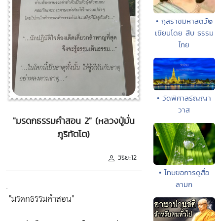
• กุสราชมหาสัตว์๒
เขียนโดย สืบ ธรรม
ไทย
• วัดพิศาลรัญญา
วาส
"มรดกธรรมคำสอน 2" (หลวงปู่มั่น
ภูริทัตโต)
วิริยะ12
• โทษขอการดูสื่อ
.
ลามก
"มรดกธรรมคำสอน"