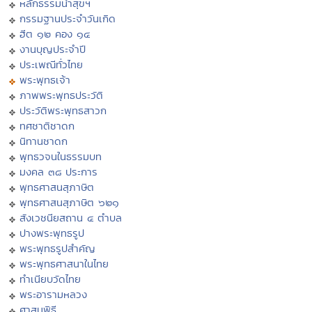
หลักธรรมนำสุขฯ
กรรมฐานประจำวันเกิด
ฮีต ๑๒ คอง ๑๔
งานบุญประจำปี
ประเพณีทั่วไทย
พระพุทธเจ้า
ภาพพระพุทธประวัติ
ประวัติพระพุทธสาวก
ทศชาติชาดก
นิทานชาดก
พุทธวจนในธรรมบท
มงคล ๓๘ ประการ
พุทธศาสนสุภาษิต
พุทธศาสนสุภาษิต ๖๒๑
สังเวชนียสถาน ๔ ตำบล
ปางพระพุทธรูป
พระพุทธรูปสำคัญ
พระพุทธศาสนาในไทย
ทำเนียบวัดไทย
พระอารามหลวง
ศาสนพิธี