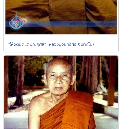
"ให้จิตยึดแต่บุญกุศล" (หลวงปู่จันทร์ศรี จนฺททีโป)