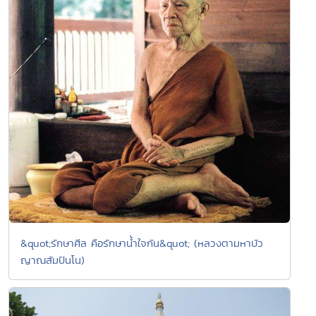
&quot;รักษาศีล คือรักษาน้ำใจกัน&quot; (หลวงตามหาบัว
ญาณสัมปันโน)