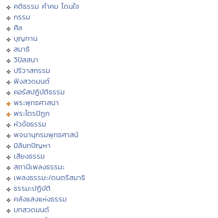
คติธรรม คำคม โดนใจ
กรรม
ศีล
บุญทาน
สมาธิ
วิปัสสนา
ปริวาสกรรม
ฟังสวดมนต์
คอร์สปฏิบัติธรรม
พระพุทธศาสนา
พระไตรปิฏก
หัวข้อธรรม
พจนานุกรมพุทธศาสน์
มิลินทปัญหา
เสียงธรรม
สถานีเพลงธรรมะ
เพลงธรรมะ/ดนตรีสมาธิ
ธรรมะปฏิบัติ
คลังแสงแห่งธรรม
บทสวดมนต์