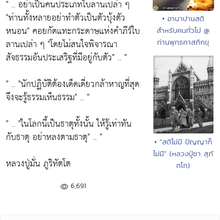
" .. อย่าเป็นคนประเภทใบลานเปล่า ๆ
"ท่านทั้งหลายอย่าทำตัวเป็นตัวบุ้งตัว
• อานาปานสติ
หนอน"
คอยกัดแทะกระดาษแห่งคำภีร์ใบ
สำหรับคนทั่วไป @
ลานเปล่า ๆ
"โดยไม่สนใจพิจารณา
ท่านพุทธทาสภิกขุ
สัจธรรมอันประเสริฐที่มีอยู่กับตัว"
.. "
" ..
"นักปฏิบัติต้องเด็ดเดี่ยวกล้าหาญที่สุด
จึงจะรู้ธรรมเห็นธรรม"
.. "
" ..
"ในโลกนี้เป็นธาตุทั้งนั้น ให้รู้เท่าทัน
กับธาตุ อย่าหลงตามธาตุ"
.. "
• "สติไม่มี ปัญญาก็
ไม่มี" (หลวงปู่ชา สุภั
หลวงปู่มั่น ภูริทัตโต
ทโท)
6,691