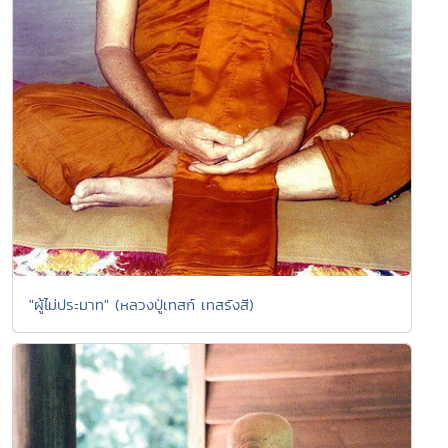
"ผู้ไม่ประมาท" (หลวงปู่เทสก์ เทสรังสี)