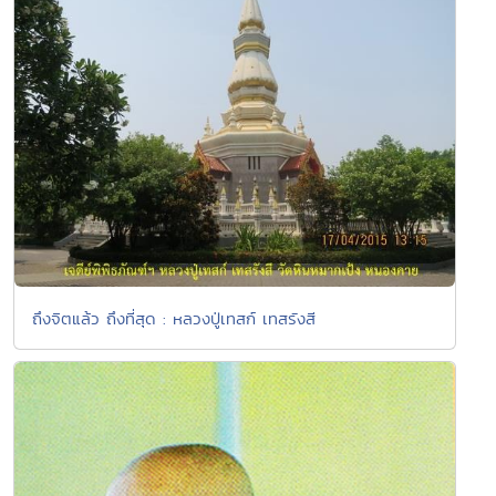
ถึงจิตแล้ว ถึงที่สุด : หลวงปู่เทสก์ เทสรังสี