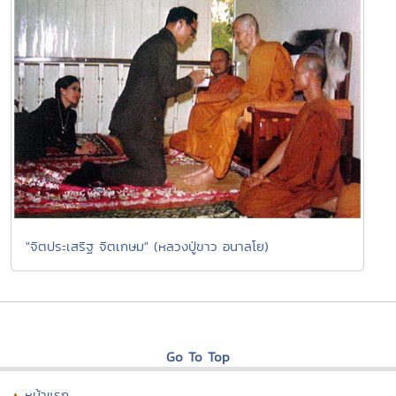
"จิตประเสริฐ จิตเกษม" (หลวงปู่ขาว อนาลโย)
Go To Top
หน้าแรก