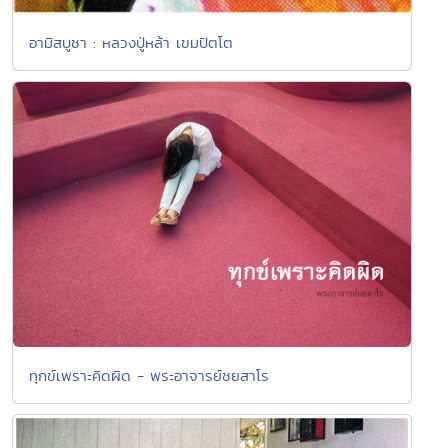
อามิสบูชา : หลวงปู่หล้า เขมปัตโต
ทุกข์เพราะคิดผิด - พระอาจารย์ชยสาโร