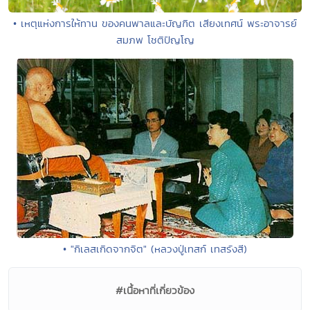
• เหตุแห่งการให้ทาน ของคนพาลและบัญฑิต เสียงเทศน์ พระอาจารย์
สมภพ โชติปัญโญ
• "กิเลสเกิดจากจิต" (หลวงปู่เทสก์ เทสรังสี)
#เนื้อหาที่เกี่ยวข้อง