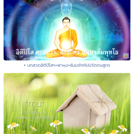
• บทสวดอิติปิโสฯ+พาหุง+ธัมมจักกัปปวัตตนสูตร