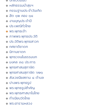
บทสวดมนต์
หลักธรรมนำสุขฯ
กรรมฐานประจำวันเกิด
ฮีต ๑๒ คอง ๑๔
งานบุญประจำปี
ประเพณีทั่วไทย
พระพุทธเจ้า
ภาพพระพุทธประวัติ
ประวัติพระพุทธสาวก
ทศชาติชาดก
นิทานชาดก
พุทธวจนในธรรมบท
มงคล ๓๘ ประการ
พุทธศาสนสุภาษิต
พุทธศาสนสุภาษิต ๖๒๑
สังเวชนียสถาน ๔ ตำบล
ปางพระพุทธรูป
พระพุทธรูปสำคัญ
พระพุทธศาสนาในไทย
ทำเนียบวัดไทย
พระอารามหลวง