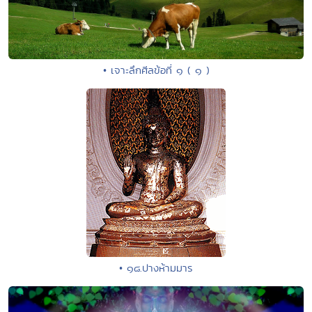
• เจาะลึกศีลข้อที่ ๑ ( ๑ )
• ๑๘.ปางห้ามมาร