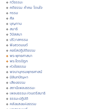
กวีธรรมะ
คติธรรม คำคม โดนใจ
กรรม
ศีล
บุญทาน
สมาธิ
วิปัสสนา
ปริวาสกรรม
ฟังสวดมนต์
คอร์สปฏิบัติธรรม
พระพุทธศาสนา
พระไตรปิฏก
หัวข้อธรรม
พจนานุกรมพุทธศาสน์
มิลินทปัญหา
เสียงธรรม
สถานีเพลงธรรมะ
เพลงธรรมะ/ดนตรีสมาธิ
ธรรมะปฏิบัติ
คลังแสงแห่งธรรม