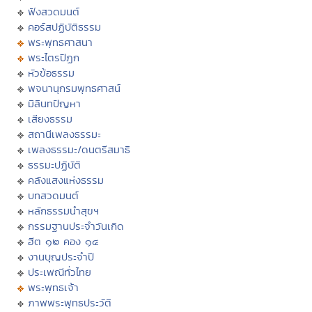
ฟังสวดมนต์
คอร์สปฏิบัติธรรม
พระพุทธศาสนา
พระไตรปิฏก
หัวข้อธรรม
พจนานุกรมพุทธศาสน์
มิลินทปัญหา
เสียงธรรม
สถานีเพลงธรรมะ
เพลงธรรมะ/ดนตรีสมาธิ
ธรรมะปฏิบัติ
คลังแสงแห่งธรรม
บทสวดมนต์
หลักธรรมนำสุขฯ
กรรมฐานประจำวันเกิด
ฮีต ๑๒ คอง ๑๔
งานบุญประจำปี
ประเพณีทั่วไทย
พระพุทธเจ้า
ภาพพระพุทธประวัติ