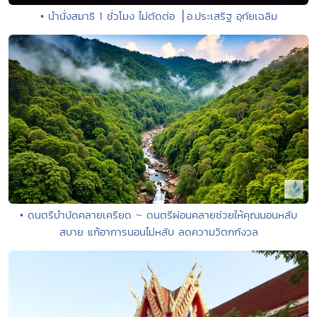
• นำนั่งสมาธิ 1 ชั่วโมง ไม่ตัดต่อ ⎪อ.ประเสริฐ อุทัยเฉลิม
• ดนตรีบำบัดคลายเครียด ~ ดนตรีผ่อนคลายช่วยให้คุณนอนหลับ
สบาย แก้อาการนอนไม่หลับ ลดความวิตกกังวล