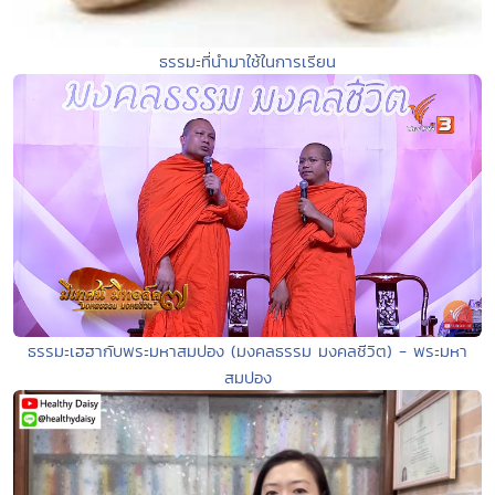
ธรรมะที่นำมาใช้ในการเรียน
ธรรมะเฮฮากับพระมหาสมปอง (มงคลธรรม มงคลชีวิต) - พระมหา
สมปอง