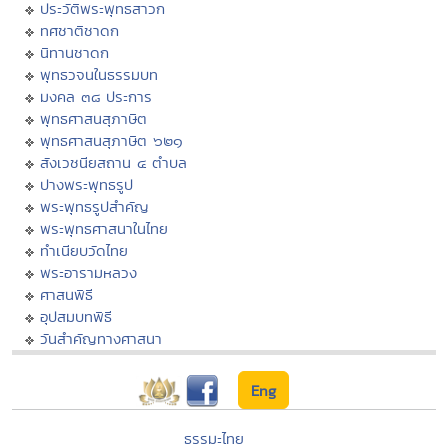
ประวัติพระพุทธสาวก
ทศชาติชาดก
นิทานชาดก
พุทธวจนในธรรมบท
มงคล ๓๘ ประการ
พุทธศาสนสุภาษิต
พุทธศาสนสุภาษิต ๖๒๑
สังเวชนียสถาน ๔ ตำบล
ปางพระพุทธรูป
พระพุทธรูปสำคัญ
พระพุทธศาสนาในไทย
ทำเนียบวัดไทย
พระอารามหลวง
ศาสนพิธี
อุปสมบทพิธี
วันสำคัญทางศาสนา
Eng
ธรรมะไทย