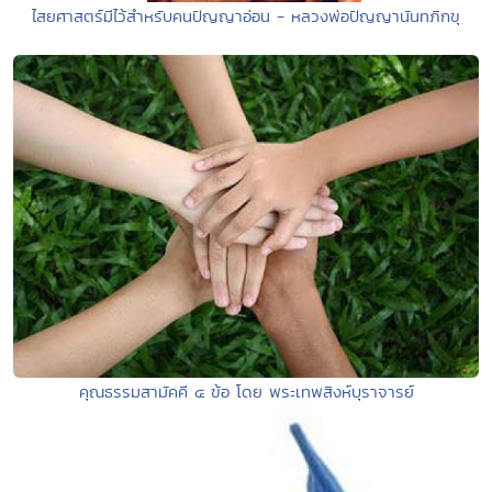
ไสยศาสตร์มีไว้สำหรับคนปัญญาอ่อน - หลวงพ่อปัญญานันทภิกขุ
คุณธรรมสามัคคี ๔ ข้อ โดย พระเทพสิงห์บุราจารย์