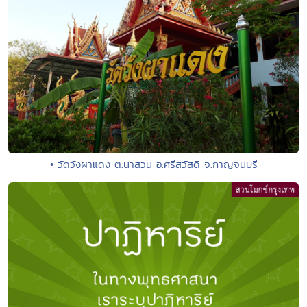
• วัดวังผาแดง ต.นาสวน อ.ศรีสวัสดิ์ จ.กาญจนบุรี