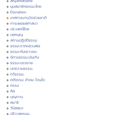
สัญลักษณ์ไทย
มุมสมาชิกธรรมะไทย
Donation
เทศกาลงานวัดช่วยชาติ
การเผยแผ่ศาสนา
ประเพณีไทย
บอกบุญ
สถานปฏิบัติธรรม
ธรรมะจากหลวงพ่อ
ธรรมะกับเยาวชน
นิทานธรรมะบันเทิง
ธรรมะบรรยาย
บทความธรรมะ
กวีธรรมะ
คติธรรม คำคม โดนใจ
กรรม
ศีล
บุญทาน
สมาธิ
วิปัสสนา
ปริวาสกรรม