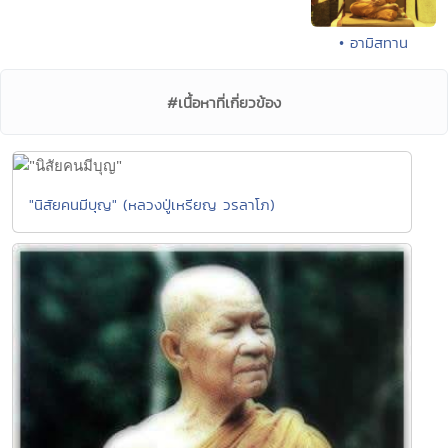
• อามิสทาน
#เนื้อหาที่เกี่ยวข้อง
"นิสัยคนมีบุญ" (หลวงปู่เหรียญ วรลาโภ)