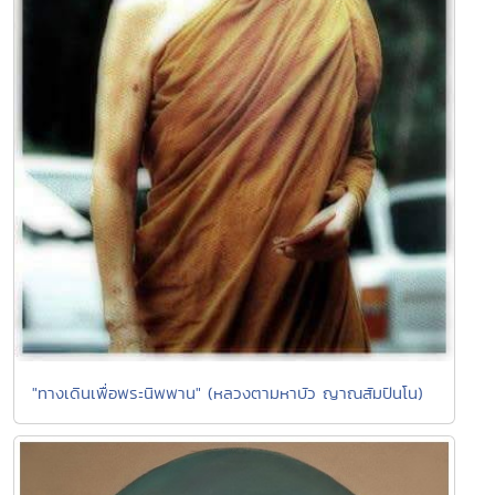
"ทางเดินเพื่อพระนิพพาน" (หลวงตามหาบัว ญาณสัมปันโน)