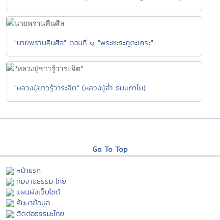
"นายพรานคืนศีล" ตอนที่ ๑ "พระชะระภูตะเถระ"
"หลวงปู่ขาวรู้วาระจิต" (หลวงปู่อ่ำ ธมฺมกาโม)
Go To Top
หน้าแรก
ทีมงานธรรมะไทย
แผนผังเว็บไซต์
ค้นหาข้อมูล
ติดต่อธรรมะไทย