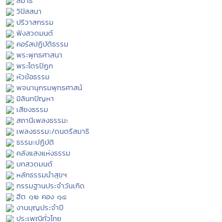
สมาธิ
วิปัสสนา
ปริวาสกรรม
ฟังสวดมนต์
คอร์สปฏิบัติธรรม
พระพุทธศาสนา
พระไตรปิฏก
หัวข้อธรรม
พจนานุกรมพุทธศาสน์
มิลินทปัญหา
เสียงธรรม
สถานีเพลงธรรมะ
เพลงธรรมะ/ดนตรีสมาธิ
ธรรมะปฏิบัติ
คลังแสงแห่งธรรม
บทสวดมนต์
หลักธรรมนำสุขฯ
กรรมฐานประจำวันเกิด
ฮีต ๑๒ คอง ๑๔
งานบุญประจำปี
ประเพณีทั่วไทย