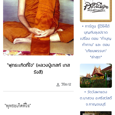
• การ์ตูน รู้ไว้ให้ได้
บุญกับลุงปราด
เปรื่อง ตอน "ทำบุญ
ทำทาน" และ ตอน
"เทียนพรรษา"
*ล่าสุด*
"พุทธะเกิดที่ใจ" (หลวงปู่เทสก์ เทส
รังสี)
วิริยะ12
• วัดวังผาแดง
ต.นาสวน อ.ศรีสวัสดิ์
จ.กาญจนบุรี
"พุทธะเกิดที่ใจ"