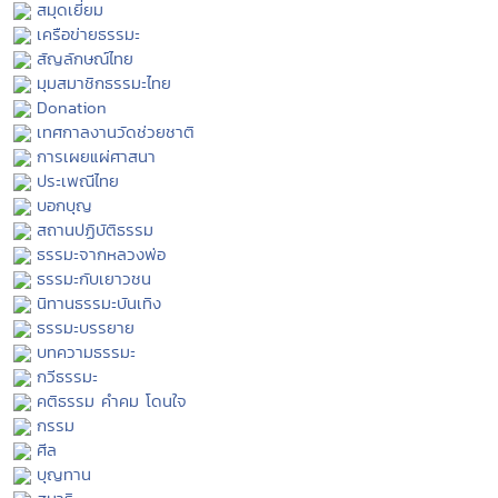
สมุดเยี่ยม
เครือข่ายธรรมะ
สัญลักษณ์ไทย
มุมสมาชิกธรรมะไทย
Donation
เทศกาลงานวัดช่วยชาติ
การเผยแผ่ศาสนา
ประเพณีไทย
บอกบุญ
สถานปฏิบัติธรรม
ธรรมะจากหลวงพ่อ
ธรรมะกับเยาวชน
นิทานธรรมะบันเทิง
ธรรมะบรรยาย
บทความธรรมะ
กวีธรรมะ
คติธรรม คำคม โดนใจ
กรรม
ศีล
บุญทาน