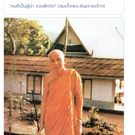
."คนที่เป็นผู้นำ ควรฝึกจิต" (สมเด็จพระสังฆราชเจ้าฯ)