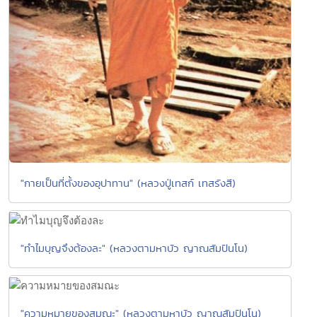
"กายเป็นที่ตั้งของอุปาทาน" (หลวงปู่เทสก์ เทสรังสี)
"ทำไมบุญจึงต้องละ" (หลวงตามหาบัว ญาณสัมปันโน)
"ความหมายของสมณะ" (หลวงตามหาบัว ญาณสัมปันโน)