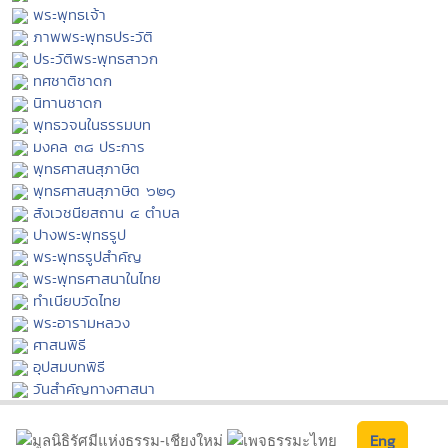
พระพุทธเจ้า
ภาพพระพุทธประวัติ
ประวัติพระพุทธสาวก
ทศชาติชาดก
นิทานชาดก
พุทธวจนในธรรมบท
มงคล ๓๘ ประการ
พุทธศาสนสุภาษิต
พุทธศาสนสุภาษิต ๖๒๑
สังเวชนียสถาน ๔ ตำบล
ปางพระพุทธรูป
พระพุทธรูปสำคัญ
พระพุทธศาสนาในไทย
ทำเนียบวัดไทย
พระอารามหลวง
ศาสนพิธี
อุปสมบทพิธี
วันสำคัญทางศาสนา
Eng