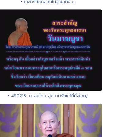
• เวสารัชชญาณในฐานะทั้ง ๔
• 490213 วาเลนไทน์ สู่ความรักแท้ที่ยิ่งใหญ่