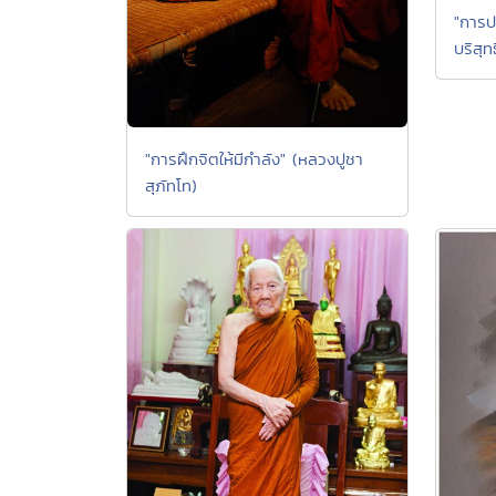
"การป
บริสุทธ
"การฝึกจิตให้มีกำลัง" (หลวงปูชา
สุภัทโท)