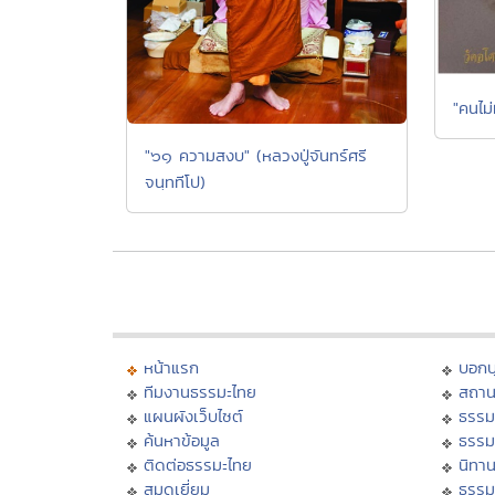
"คนไม่
"๖๑ ความสงบ" (หลวงปู่จันทร์ศรี
จนฺททีโป)
หน้าแรก
บอก
ทีมงานธรรมะไทย
สถาน
แผนผังเว็บไซต์
ธรรม
ค้นหาข้อมูล
ธรรม
ติดต่อธรรมะไทย
นิทาน
สมุดเยี่ยม
ธรรม