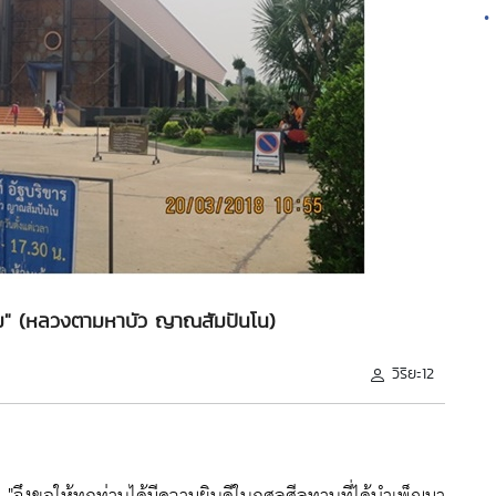
•
รรม" (หลวงตามหาบัว ญาณสัมปันโน)
วิริยะ12