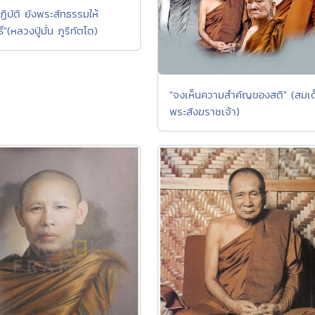
ฏิบัติ ยังพระสัทธรรมให้
ิ์"(หลวงปู่มั่น ภูริทัตโต)
"จงเห็นความสำคัญของสติ" (สมเด
พระสังฆราชเจ้า)