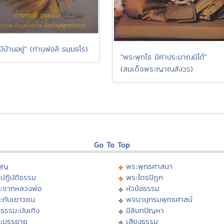
มีบ้านอยู่" (ท่านพ่อลี ธมฺมธโร)
"พระพุทโธ มีค่าประมาณมิได้"
(สมเด็จพระญาณสังวร)
Go To Top
บุญ
พระพุทธศาสนา
ปฏิบัติธรรม
พระไตรปิฏก
ะจากหลวงพ่อ
หัวข้อธรรม
ะกับเยาวชน
พจนานุกรมพุทธศาสน์
ธรรมะบันเทิง
มิลินทปัญหา
ะบรรยาย
เสียงธรรม