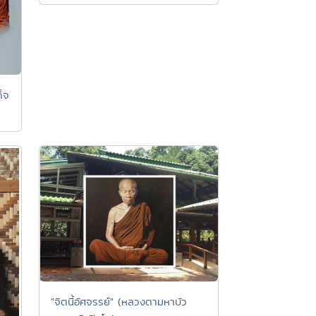
็จ
"จิตนี้อัศจรรย์" (หลวงตามหาบัว