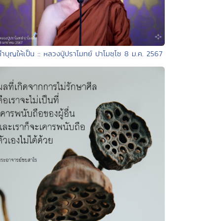
ทำบุญให้เป็น :: หลวงปู่ปราโมทย์ ปาโมชฺโช 8 ม.ค. 2567