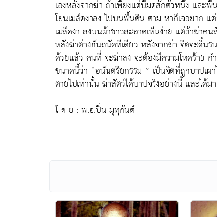
เองหลังจากฆ่า ถ้าเพียงแต่บี้มดสักตัวหนึ่ง และพื้นใ
โยนเมล็ดงาลง ไปบนพื้นดิน ตาม หาก็เจอยาก แต่ถ้
เมล็ดงา ลงบนผ้าขาวสะอาดเห็นง่าย แต่ถ้าฆ่าคนสั
หลังฆ่าต่างกันถนัดทีเดียว หลังจากฆ่า จิตจะดิ้นรน
ด้วยแล้ว คนที่ จะฆ่าลง จะต้องมีความโหดร้าย ก
ขนาดนี้ว่า “อนันตริยกรรม ” เป็นจิตที่ถูกบาปเผา
ตายไปเท่านั้น ฆ่าสัตว์ได้บาปจริงอย่างนี้ และได้มา
โ ด ย : พ.อ.ปิ่น มุทุกันต์