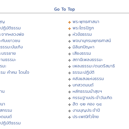
Go To Top
บุญ
พระพุทธศาสนา
ปฏิบัติธรรม
พระไตรปิฏก
ะจากหลวงพ่อ
หัวข้อธรรม
ะกับเยาวชน
พจนานุกรมพุทธศาสน์
ธรรมะบันเทิง
มิลินทปัญหา
ะบรรยาย
เสียงธรรม
ามธรรมะ
สถานีเพลงธรรมะ
รรมะ
เพลงธรรมะ/ดนตรีสมาธิ
รรม คำคม โดนใจ
ธรรมะปฏิบัติ
ม
คลังแสงแห่งธรรม
บทสวดมนต์
าน
หลักธรรมนำสุขฯ
กรรมฐานประจำวันเกิด
สนา
ฮีต ๑๒ คอง ๑๔
าสกรรม
งานบุญประจำปี
วดมนต์
ประเพณีทั่วไทย
ปฏิบัติธรรม