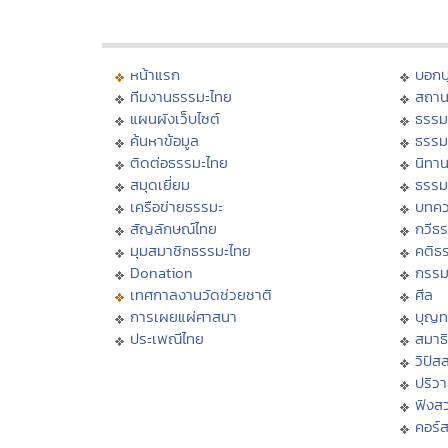
หน้าแรก
บอก
ทีมงานธรรมะไทย
สถาน
แผนผังเว็บไซต์
ธรรม
ค้นหาข้อมูล
ธรรม
ติดต่อธรรมะไทย
นิทาน
สมุดเยี่ยม
ธรรม
เครือข่ายธรรมะ
บทคว
สัญลักษณ์ไทย
กวีธ
มุมสมาชิกธรรมะไทย
คติธ
Donation
กรร
เทศกาลงานวัดช่วยชาติ
ศีล
การเผยแผ่ศาสนา
บุญท
ประเพณีไทย
สมาธิ
วิปัส
ปริว
ฟังส
คอร์ส