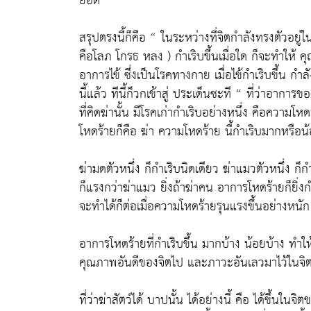
ยอด ”
สรุปตรงนี้ก็คือ “ ในระหว่างที่จิตกำลังทรงตัวอยู่ใ
คือโลภ โกรธ หลง ) กำเริบขึ้นเมื่อใด ก็จะทำให้
อาการไข้ ซึ่งเป็นโรคทางกาย เมื่อไข้กำเริบขึ้น กำล
นี้แล้ว ทีนี้ก็วกเข้าสู่ ประเด็นซะที “ ที่ว่าอากา
ที่คิดฆ่านั้น มีโรคเก่ากำเริบอย่างหนึ่ง คือความ
โหดร้ายก็คือ ฆ่า ความโหดร้าย นี้กำเริบมากหรือ
ฆ่ามดตัวหนึ่ง ก็กำเริบนิดเดียว ฆ่าแมวตัวหนึ่ง ก็ก
ก็แรงกว่าฆ่าแมว ยิ่งถ้าฆ่าคน อาการโหดร้ายก็ยิ่ง
จะทำได้ก็ต่อเมื่อความโหดร้ายรุนแรงขึ้นอย่างหนัก
อาการโหดร้ายที่กำเริบขึ้น มากบ้าง น้อยบ้าง ทำให
คุณภาพอันดีของจิตไป และภาวะอันเลวมาไว้ในจิตเพิ
ที่ว่าฆ่าสัตว์ได้ บาปนั้น ได้อย่างนี้ คือ ได้ขึ้นในจิ