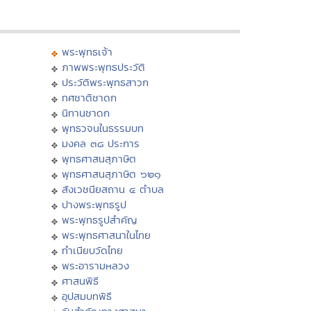
พระพุทธเจ้า
ภาพพระพุทธประวัติ
ประวัติพระพุทธสาวก
ทศชาติชาดก
นิทานชาดก
พุทธวจนในธรรมบท
มงคล ๓๘ ประการ
พุทธศาสนสุภาษิต
พุทธศาสนสุภาษิต ๖๒๑
สังเวชนียสถาน ๔ ตำบล
ปางพระพุทธรูป
พระพุทธรูปสำคัญ
พระพุทธศาสนาในไทย
ทำเนียบวัดไทย
พระอารามหลวง
ศาสนพิธี
อุปสมบทพิธี