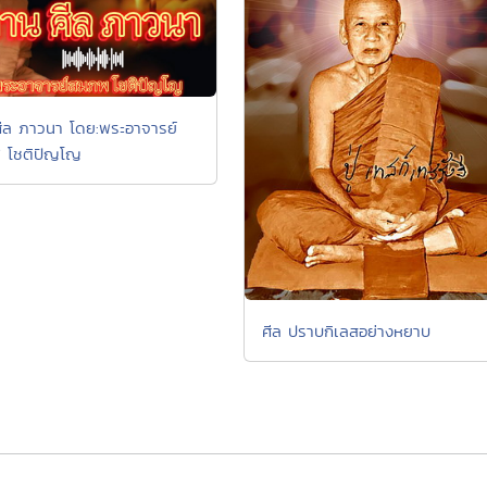
ีล ภาวนา โดย:พระอาจารย์
 โชติปัญโญ
ศีล ปราบกิเลสอย่างหยาบ