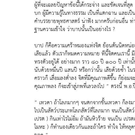
ผู้ที่จะเฉลยปัญหาข้อนี้ได้กระจ่าง และชัดเจนที่สุ
บก ผู้มีความรู้ในทางธรรม เป็นที่แตกฉาน และเป็นที
คำบรรยายพุทธศาสตร์ น่าฟัง มากครับก่อนอื่น ท
ฐานความเข้าใจ ว่าบาปนั้นเป็นอย่างไร ?
บาป ก็คือความเศร้าหมองแห่งจิต ย้อนต้นนิดหน่อย ตัว
เสียแล้ว ตัวเราก็หมดความหมาย ทีนี้จิตคนเรานี้ 
ทรงตัวอยู่ได้ อย่างมาก ราว ๘๐ ปี ๑๐๐ ปี เท่านั้น
นับด้วยหมื่นปี แสนปี หรือกว่านั้น เสียด้วยซ้ำ ในร
คราวก็ เสื่อมลงต่ำลง จิตที่มีคุณภาพดีขึ้น ก็ย่อมจะ
คุณภาพลง ก็จะเข้าสู่ภพที่เลวลงไป ” ตรงนี้ พ.อ.ปิ่
“ เทวดา ถ้าโลภมากๆ จนตกจากชั้นเทวดา ก็ลงมาเ
ไปเป็นสัตว์ประเภทโลภสัตว์ที่โลภมาก จนเป็นสัตว์
เปรต ) กินเท่าไรไม่อิ่ม ถ้ามันหิวร้าย จนเป็น เปรตอ
โมหะ ) ก็ทำนองเดียวกันและถ้าใคร ทำใจ ให้หลุดพ้