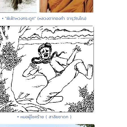
• "ผีเฝ้าหวงกระดูก" (หลวงตาทองคำ จารุวัณโณ)
• หมอผู้โชคร้าย ( สาลิยชาดก )