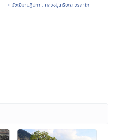
• มัชฌิมาปฏิปทา : หลวงปู่เหรียญ วรลาโภ