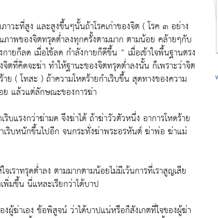
นภาวะที่สูง และสูงขึ้นๆนั้นถ้าโรคเก่าของจิต ( โรค ๓ อย่าง
 คุณภาพของจิตทรุดต่ำลงทุกครั้งตามมาก ตามน้อย คล้ายๆกับ
ังกายก็ลด เมื่อไข้ลด กำลังกายก็ดีขึ้น ” เมื่อเข้าใจพื้นฐานตรง
รของจิตที่คิดจะฆ่า ทำให้ฐานะของจิตทรุดต่ำลงนั้น ก็เพราะว่าจิต
โหดร้าย ( โทสะ ) ถ้าความโหดร้ายกำเริบขึ้น สุดทางของความ
น้อย แล้วแต่ลักษณะของการฆ่า
ำเริบแรงกว่าฆ่ามด จึงฆ่าได้ ถ้าฆ่าวัวตัวหนึ่ง อาการโหดร้าย
กำเริบหนักขึ้นไปอีก จนกระทั่งฆ่าพระอรหันต์ ฆ่าพ่อ ฆ่าแม่
้ใจเราทรุดต่ำลง ตามมากตามน้อยไม่มีเว้นการที่เราสูญเสีย
่มขึ้น นี่แหละเรียกว่าได้บาป
ตของผู้ฆ่าเอง ข้อพิสูจน์ ว่าได้บาปแน่หรือก็สังเกตที่ใจของผู้ฆ่า