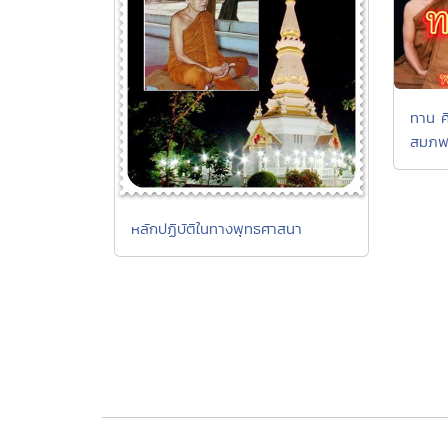
ทาน ศ
สมภพ
หลักปฏิบัติในทางพุทธศาสนา