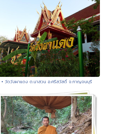
• วัดวังผาแดง ต.นาสวน อ.ศรีสวัสดิ์ จ.กาญจนบุรี