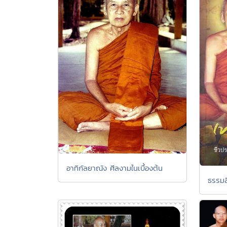
อาทิกัลยาณัง ศีลงามในเบื้องต้น
ธรรมส