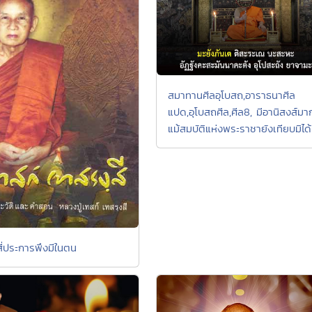
สมาทานศีลอุโบสถ,อาราธนาศีล
แปด,อุโบสถศีล,ศีล8, มีอานิสงส์มา
แม้สมบัติแห่งพระราชายังเทียบมิได้
ี่ประการพึงมีในตน