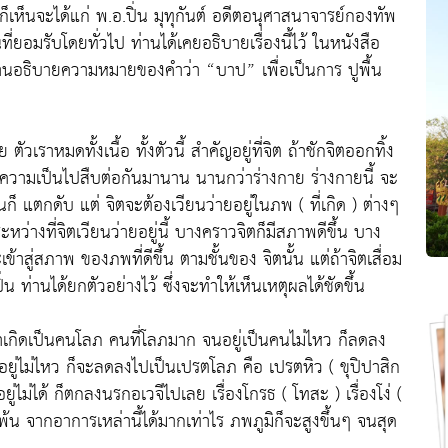
ด ก็เห็นจะได้แก่ พ.อ.ปิ่น มุทุกันต์ อดีตอนุศาสนาจารย์กองทัพ
่ยอมรับโดยทั่วไป ท่านได้เคยอธิบายเรื่องนี้ไว้ ในหนังสือ
่านอธิบายความหมายของคำว่า “บาป” เพื่อเป็นการ ปูพื้น
เราหมดทั้งเนื้อ ทั้งตัวนี้ สำคัญอยู่ที่จิต ถ้าชักจิตออกทิ้ง
มีความเป็นไปสืบต่อกันมานาน นานกว่าร่างกาย ร่างกายนี้ จะ
ก็ แตกดับ แต่ จิตจะต้องเวียนว่ายอยู่ในภพ ( ที่เกิด ) ต่างๆ
ะหว่างที่จิตเวียนว่ายอยู่นี้ บางคราวจิตก็มีสภาพดีขึ้น บาง
เข้าสู่สภาพ ของภพที่ดีขึ้น ตามชั้นของ จิตนั้น แต่ถ้าจิตเสื่อม
น ท่านได้ยกตัวอย่างไว้ ซึ่งจะทำให้เห็นเหตุผลได้ชัดขึ้น
กิดเป็นคนโลภ คนที่โลภมาก จนอยู่เป็นคนไม่ไหว ก็ลดลง
อยู่ไม่ไหว ก็จะลดลงไปเป็นเปรตโลภ คือ เปรตหิว ( ขุปิปาสิก
ยู่ไม่ได้ ก็ตกลงนรกอเวจีไปเลย เรื่องโกรธ ( โทสะ ) เรื่องโง่ (
น จากอาการเหล่านี้ได้มากเท่าไร ภพภูมิก็จะสูงขึ้นๆ จนสุด