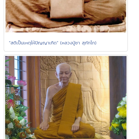
"สติเป็นเหตุให้ปัญญาเกิด" (หลวงปู่ชา สุภัทโท)