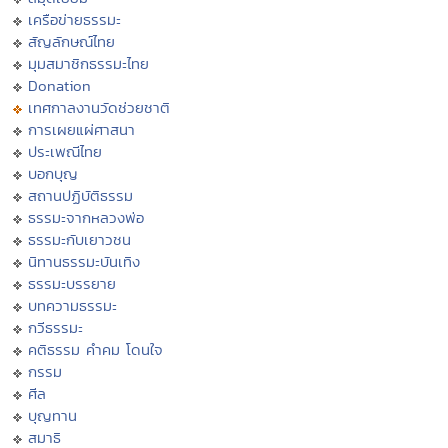
เครือข่ายธรรมะ
สัญลักษณ์ไทย
มุมสมาชิกธรรมะไทย
Donation
เทศกาลงานวัดช่วยชาติ
การเผยแผ่ศาสนา
ประเพณีไทย
บอกบุญ
สถานปฏิบัติธรรม
ธรรมะจากหลวงพ่อ
ธรรมะกับเยาวชน
นิทานธรรมะบันเทิง
ธรรมะบรรยาย
บทความธรรมะ
กวีธรรมะ
คติธรรม คำคม โดนใจ
กรรม
ศีล
บุญทาน
สมาธิ