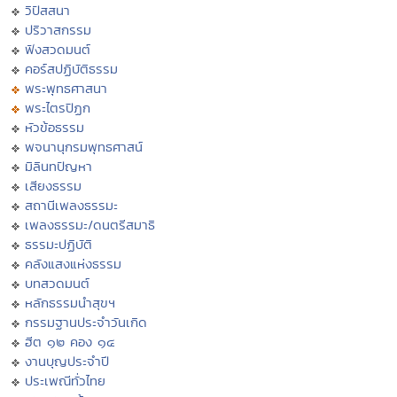
วิปัสสนา
ปริวาสกรรม
ฟังสวดมนต์
คอร์สปฏิบัติธรรม
พระพุทธศาสนา
พระไตรปิฏก
หัวข้อธรรม
พจนานุกรมพุทธศาสน์
มิลินทปัญหา
เสียงธรรม
สถานีเพลงธรรมะ
เพลงธรรมะ/ดนตรีสมาธิ
ธรรมะปฏิบัติ
คลังแสงแห่งธรรม
บทสวดมนต์
หลักธรรมนำสุขฯ
กรรมฐานประจำวันเกิด
ฮีต ๑๒ คอง ๑๔
งานบุญประจำปี
ประเพณีทั่วไทย