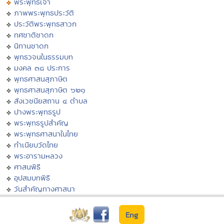
พระพุทธเจ้า
ภาพพระพุทธประวัติ
ประวัติพระพุทธสาวก
ทศชาติชาดก
นิทานชาดก
พุทธวจนในธรรมบท
มงคล ๓๘ ประการ
พุทธศาสนสุภาษิต
พุทธศาสนสุภาษิต ๖๒๑
สังเวชนียสถาน ๔ ตำบล
ปางพระพุทธรูป
พระพุทธรูปสำคัญ
พระพุทธศาสนาในไทย
ทำเนียบวัดไทย
พระอารามหลวง
ศาสนพิธี
อุปสมบทพิธี
วันสำคัญทางศาสนา
Eng