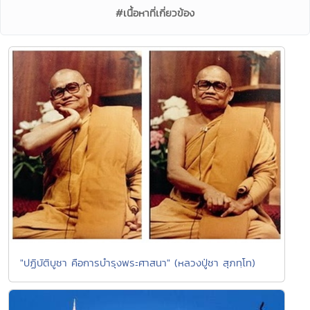
#เนื้อหาที่เกี่ยวข้อง
"ปฏิบัติบูชา คือการบำรุงพระศาสนา" (หลวงปู่ชา สุภทฺโท)