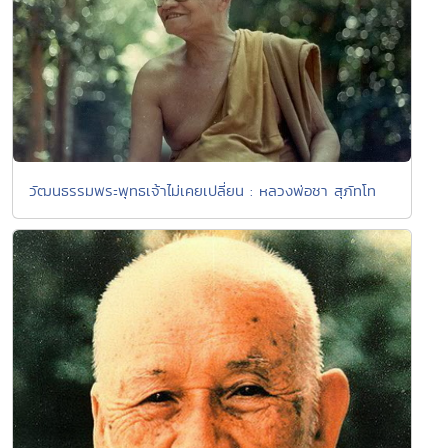
วัฒนธรรมพระพุทธเจ้าไม่เคยเปลี่ยน : หลวงพ่อชา สุภัทโท