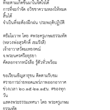
ที่จะตามเกิดขึ้นมาในจิตใจได้
การที่จะกำจัด อวิชชาความหลงให้หมด
สิ้นได้
จำเป็นที่จะต้องฝึกฝน ประพฤติปฏิบัติ
#ธัมโมวาท โดย #พระครูเกษมธรรมทัต
(หลวงพ่อสุรศักดิ์ เขมรังสี)
เจ้าอาวาสวัดมเหยงคณ์
จ.พระนครศรีอยุธยา
คัดลอกจากหนังสือ รู้ตัวทั่วพร้อม
ขอเรียนเชิญสาธุชน ติดตามรับชม
#รายการถ่ายทอดแพร่ภาพออกอากาศ
ช่วงเวลา ๒๐.๑๕-๒๑.๑๕น. #ของทุก
วัน
แสดงพระธรรมเทศนา โดย พระครูเกษม
ธรรมทัต