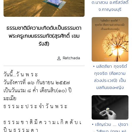
ต.นาสวน อ.ศรีสวัสดิ์
จ.กาญจนบุรี
ธรรมชาติมีความเกิดดับเป็นธรรมดา
พระครูเกษมธรรมทัต(สุรศักดิ์ เขม
รังสี)
Ratchada
• มลิตฺถิยา ทุจฺจริตํ
วันนี้...วั น พ ร ะ
ทุจจริต (คือความ
ล่วงประเวณี) เป็น
วันอังคารที่ ๑๖ กันยายน ๒๕๕๗
มลทินของหญิง
เป็นวันแรม ๘ ค่ำ เดือนสิบ(๑๐) ปี
มะเมีย
ธ ร ร ม ะ ป ร ะ จำ วั น พ ร ะ
ธ ร ร ม ช า ติ มี ค ว า ม เ กิ ด ดั บ เ
• เชิญร่วม .... ปุจฉา
ป็ น ธ ร ร ม ด า
: วิสัชนา (ตอน ๒)