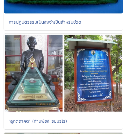
การปฏิบัติธรรมเป็นสิ่งจำเป็นสำหรับชีวิต
"ลูกตถาคต" (ท่านพ่อลี ธมฺมธโร)