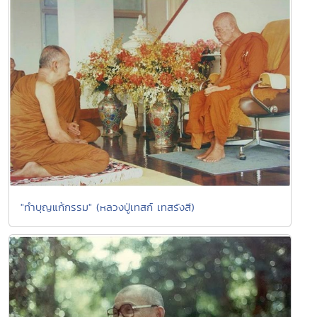
"ทำบุญแก้กรรม" (หลวงปู่เทสก์ เทสรังสี)