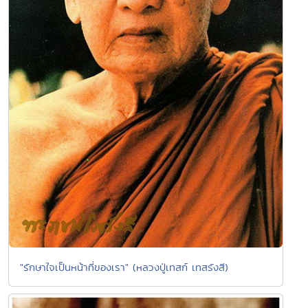
"รักษาใจเป็นหน้าที่ของเรา" (หลวงปู่เทสก์ เทสรังสี)