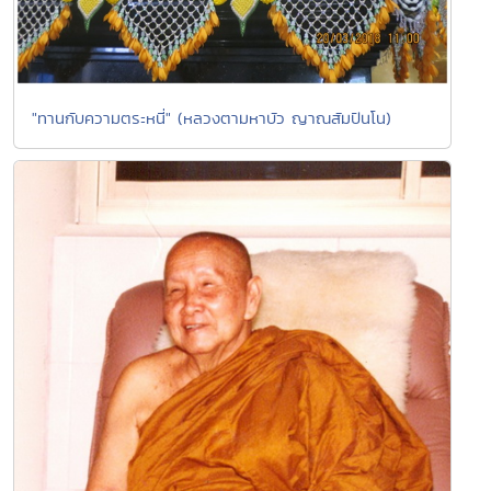
"ทานกับความตระหนี่" (หลวงตามหาบัว ญาณสัมปันโน)