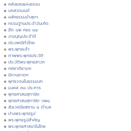
คลังแสงแห่งธรรม
บทสวดมนต์
หลักธรรมนำสุขฯ
กรรมฐานประจำวันเกิด
ฮีต ๑๒ คอง ๑๔
งานบุญประจำปี
ประเพณีทั่วไทย
พระพุทธเจ้า
ภาพพระพุทธประวัติ
ประวัติพระพุทธสาวก
ทศชาติชาดก
นิทานชาดก
พุทธวจนในธรรมบท
มงคล ๓๘ ประการ
พุทธศาสนสุภาษิต
พุทธศาสนสุภาษิต ๖๒๑
สังเวชนียสถาน ๔ ตำบล
ปางพระพุทธรูป
พระพุทธรูปสำคัญ
พระพุทธศาสนาในไทย