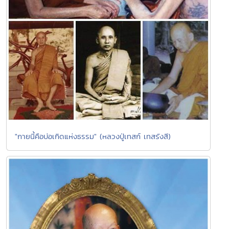
"กายนี้คือบ่อเกิดแห่งธรรม" (หลวงปู่เทสก์ เทสรังสี)