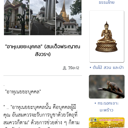
ธรรมไทย
"อาหุเนยยะบุคคล" (สมเด็จพระญาณ
สังวรฯ)
• ต้นไม้ สวน และป่า
วิริยะ12
.
"อาหุเนยยะบุคคล"
• กระรอกเจาะ
" ..
"อาหุเนยยะบุคคลนั้น คือบุคคลผู้มี
มะพร้าว
คุณ อันสมควรจะรับการบูชาด้วยวัตถุที่
สมควรก็ตาม"
ด้วยการช่วยต่าง ๆ ก็ตาม