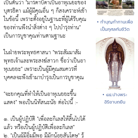
เป็นต้นว่า
"มารดาบิดาเป็นอาหุเนยะของ
บุตรธิดา แม้ผู้มีคุณอื่น ๆ ก็สงเคราะห์เข้า
ในข้อนี้ เพราะตั้งอยู่ในฐานะที่ผู้ได้รับคุณ
• ทำบุญทำทานเพื่อ
ของท่านพึงนำสิ่งต่าง ๆ ไปบำรุงท่าน"
เป็นกุศลกับชีวิต
เป็นการบูชาคุณท่านตามฐานะ
ในฝ่ายพระพุทธศาสนา
"พระสัมมาสัม
พุทธเจ้าและพระสงฆ์สาวก ชื่อว่าเป็นอา
หุเนยยะ"
เพราะเป็นผู้มีคุณสมควรที่
บุคคลจะพึงเข้ามาบำรุงเป็นการบูชาคุณ
"จะยกคุณที่ทำให้เป็นอาหุเนยยะขึ้น
• ๔๕.ปางพระ
แสดง"
พอเป็นนิทัสนะนัย ต่อไปนี้ :-
อิริยาบถยืน
๑. เป็นผู้ปฏิบัติ
"เพื่อละกิเลสให้สิ้นไปได้
แล้ว หรือเป็นผู้ปฏิบัติเพื่อละกิเลส"
๒.
"เป็นผู้มีอิ่มมีพอ มีมักน้อยสันโดษ"
รู้