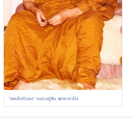
"สอนใจตัวเอง" (หลวงปู่สิม พุทธาจาโร)