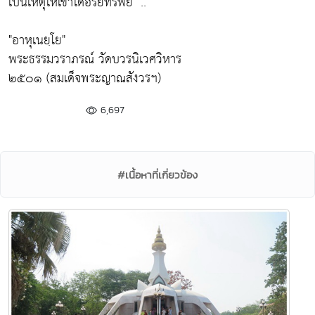
เป็นเหตุให้เขาได้อริยทรัพย์"
.. "
"อาหุเนยฺโย"
พระธรรมวราภรณ์ วัดบวรนิเวศวิหาร
๒๕๐๑ (สมเด็จพระญาณสังวรฯ)
6,697
#เนื้อหาที่เกี่ยวข้อง