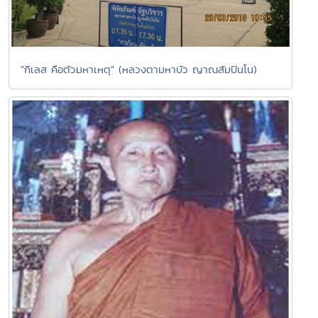
"กิเลส คือตัวมหาเหตุ" (หลวงตามหาบัว ญาณสัมปันโน)