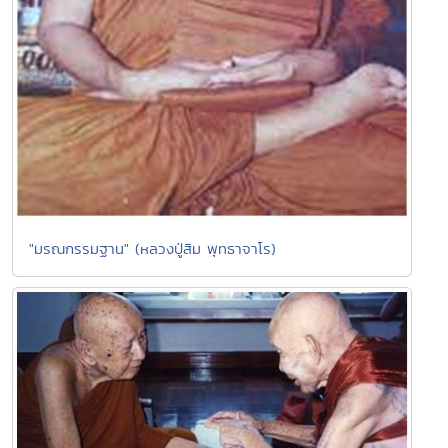
"มรณกรรมฐาน" (หลวงปู่สิม พุทธาจาโร)