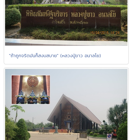
"ถ้าถูกจริตมันก็สงบสบาย" (หลวงปู่ขาว อนาลโย)