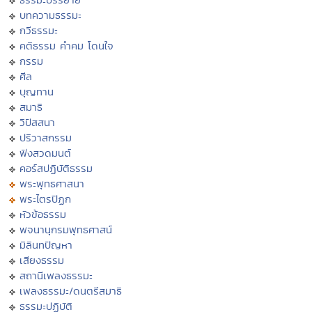
บทความธรรมะ
กวีธรรมะ
คติธรรม คำคม โดนใจ
กรรม
ศีล
บุญทาน
สมาธิ
วิปัสสนา
ปริวาสกรรม
ฟังสวดมนต์
คอร์สปฏิบัติธรรม
พระพุทธศาสนา
พระไตรปิฏก
หัวข้อธรรม
พจนานุกรมพุทธศาสน์
มิลินทปัญหา
เสียงธรรม
สถานีเพลงธรรมะ
เพลงธรรมะ/ดนตรีสมาธิ
ธรรมะปฏิบัติ