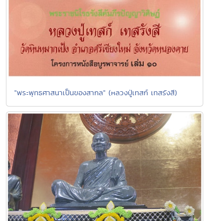
"พระพุทธศาสนาเป็นของสากล" (หลวงปู่เทสก์ เทสรังสี)