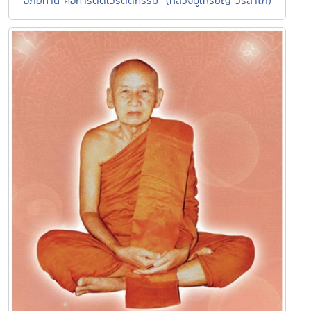
"อภัยทาน คือการตัดเวรตัดกรรม" (หลวงปู่เหรียญ วรลาโภ)