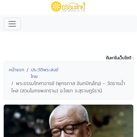
ค้นหาในเว็บไซต์ :
หน้าแรก
ประวัติพระสงฆ์
ไทย
พระธรรมโกศาจารย์ (พุทธทาส อินทปัญโญ) - วัดธารน้ำ
ไหล (สวนโมกขพลาราม) อ.ไชยา จ.สุราษฎร์ธานี