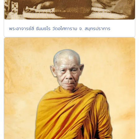
พระอาจารย์ลี ธัมมธโร วัดอโศการาม จ. สมุทรปราการ