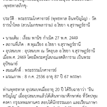
-พุทธทาสภิกขุ-
ประวัติ : พระธรรมโกศาจารย์ (พุทธทาส อินทปัญโญ) - วัด
ธารน้ำไหล (สวนโมกขพลาราม) อ.ไชยา จ.สุราษฎร์ธานี
• นามเดิม : เงื่อม พานิช กำเนิด 27 พ.ค. 2449
• สถานที่เกิด : ต.พุมเรียง อ.ไชยา จ.สุราษฎร์ธานี
• อุปสมบท : อุปสมบท ณ วัดอุบล อ.ไชยา จ.สุราษฎร์ธานี
เมื่อพ.ศ. 2469 โดยมีพระครูโสภณเจตสิการาม เป็นพระ
อุปัชฌาย์
• สมณศักดิ์ : พระธรรมโกศาจารย์
• มรณภาพ : 8 ก.ค. 2536 อายุ 87 ปี 67 พรรษา
ท่านพุทธทาส อุปสมบทเมื่ออายุ 20 ปี ได้รับฉายาว่า "อิน
ทปัญโญ" เมื่ออุปสมบทแล้วได้เดินทางมาศึกษาต่อ ที่วัดปทุม
คงคา กรุงเทพมหานคร สอบได้นักธรรมเอก และเรียนภาษา