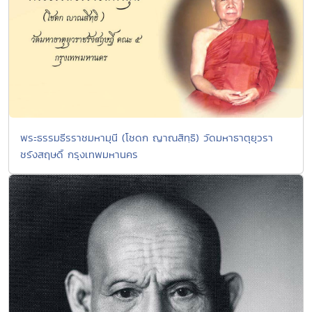
พระธรรมธีรราชมหามุนี (โชดก ญาณสิทฺธิ) วัดมหาธาตุยุวรา
ชรังสฤษดิ์ กรุงเทพมหานคร