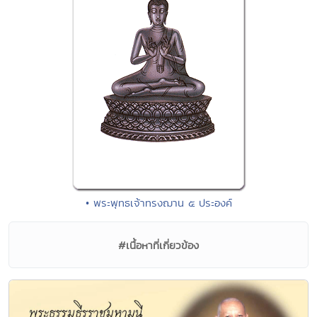
• พระพุทธเจ้าทรงฌาน ๕ ประองค์
#เนื้อหาที่เกี่ยวข้อง