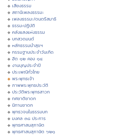
เสียงธรรม
สถานีเพลงธรรมะ
เพลงธรรมะ/ดนตรีสมาธิ
ธรรมะปฏิบัติ
คลังแสงแห่งธรรม
บทสวดมนต์
หลักธรรมนำสุขฯ
กรรมฐานประจำวันเกิด
ฮีต ๑๒ คอง ๑๔
งานบุญประจำปี
ประเพณีทั่วไทย
พระพุทธเจ้า
ภาพพระพุทธประวัติ
ประวัติพระพุทธสาวก
ทศชาติชาดก
นิทานชาดก
พุทธวจนในธรรมบท
มงคล ๓๘ ประการ
พุทธศาสนสุภาษิต
พุทธศาสนสุภาษิต ๖๒๑