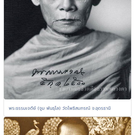
พระธรรมเจดีย์ (จูม พันธุโล) วัดโพธิสมภรณ์ จ.อุดรธานี