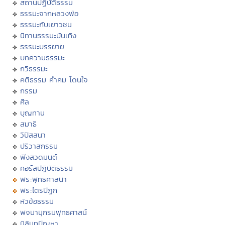
สถานปฏิบัติธรรม
ธรรมะจากหลวงพ่อ
ธรรมะกับเยาวชน
นิทานธรรมะบันเทิง
ธรรมะบรรยาย
บทความธรรมะ
กวีธรรมะ
คติธรรม คำคม โดนใจ
กรรม
ศีล
บุญทาน
สมาธิ
วิปัสสนา
ปริวาสกรรม
ฟังสวดมนต์
คอร์สปฏิบัติธรรม
พระพุทธศาสนา
พระไตรปิฏก
หัวข้อธรรม
พจนานุกรมพุทธศาสน์
มิลินทปัญหา