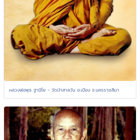
หลวงพ่อพุธ ฐานิโย - วัดป่าสาลวัน อ.เมือง จ.นครราชสีมา