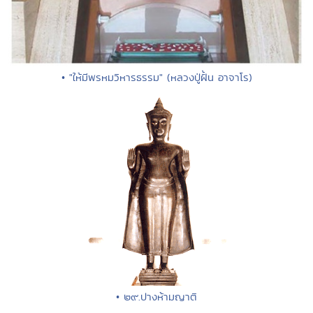
• "ให้มีพรหมวิหารธรรม" (หลวงปู่ฝั้น อาจาโร)
• ๒๙.ปางห้ามญาติ