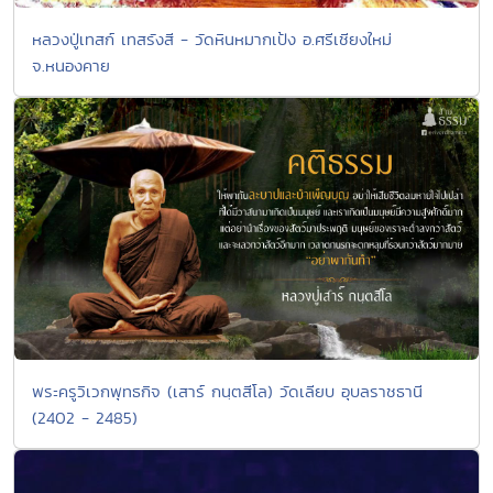
หลวงปู่เทสก์ เทสรังสี - วัดหินหมากเป้ง อ.ศรีเชียงใหม่
จ.หนองคาย
พระครูวิเวกพุทธกิจ (เสาร์ กนฺตสีโล) วัดเลียบ อุบลราชธานี
(2402 - 2485)