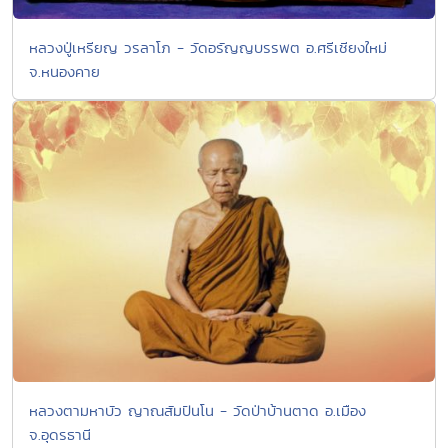
หลวงปู่เหรียญ วรลาโภ - วัดอรัญญบรรพต อ.ศรีเชียงใหม่
จ.หนองคาย
หลวงตามหาบัว ญาณสัมปันโน - วัดป่าบ้านตาด อ.เมือง
จ.อุดรธานี