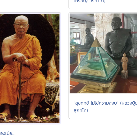
เหรียญ วรลาโภ)
"สุขทุกข์ ไม่ใช่ความสงบ" (หลวงปู่
สุภัทโท)
งเบื่อ...