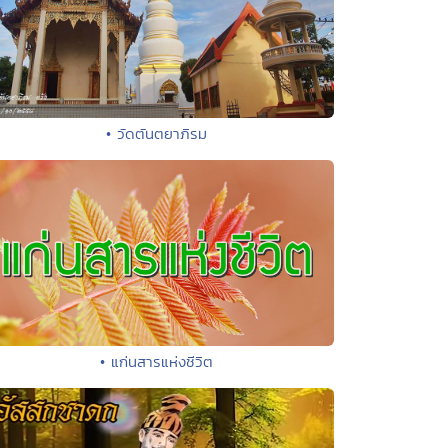
• วัดตันตยาภิรม
• แก่นสารแห่งชีวิต