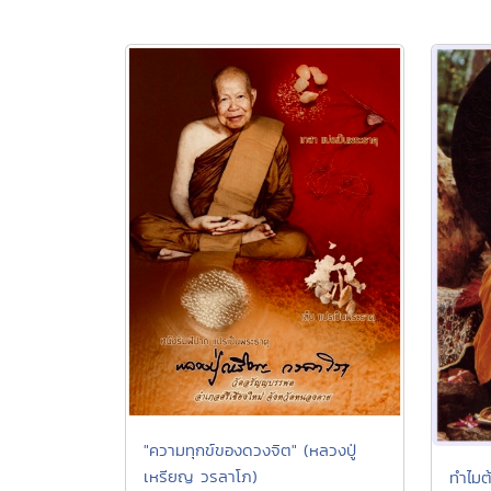
"ความทุกข์ของดวงจิต" (หลวงปู่
เหรียญ วรลาโภ)
ทำไมต้อ