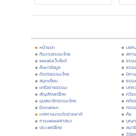
หน้าแรก
บอก
ทีมงานธรรมะไทย
สถาน
แผนผังเว็บไซต์
ธรรม
ค้นหาข้อมูล
ธรรม
ติดต่อธรรมะไทย
นิทาน
สมุดเยี่ยม
ธรรม
เครือข่ายธรรมะ
บทคว
สัญลักษณ์ไทย
กวีธ
มุมสมาชิกธรรมะไทย
คติธ
Donation
กรร
เทศกาลงานวัดช่วยชาติ
ศีล
การเผยแผ่ศาสนา
บุญท
ประเพณีไทย
สมาธิ
วิปัส