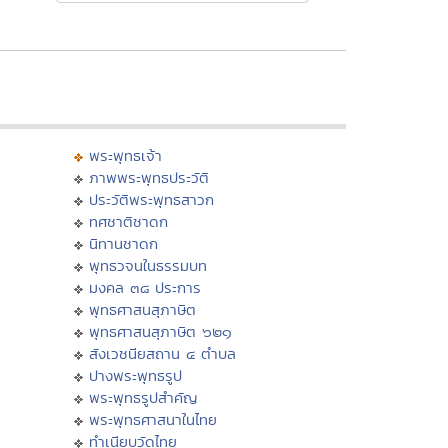
พระพุทธเจ้า
ภาพพระพุทธประวัติ
ประวัติพระพุทธสาวก
ทศชาติชาดก
นิทานชาดก
พุทธวจนในธรรมบท
มงคล ๓๘ ประการ
พุทธศาสนสุภาษิต
พุทธศาสนสุภาษิต ๖๒๑
สังเวชนียสถาน ๔ ตำบล
ปางพระพุทธรูป
พระพุทธรูปสำคัญ
พระพุทธศาสนาในไทย
ทำเนียบวัดไทย