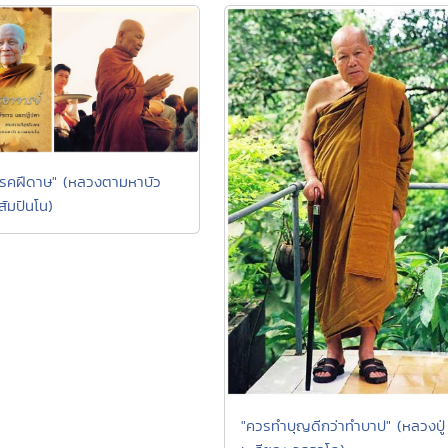
รคฝีดาษ" (หลวงตามหาบัว
มปันโน)
"ควรทำบุญดีกว่าทำบาป" (หลวงปู่