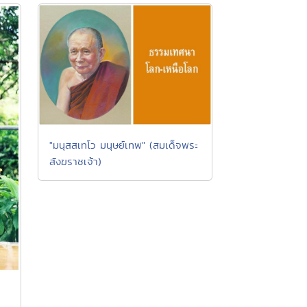
"มนุสสเทโว มนุษย์เทพ" (สมเด็จพระ
สังฆราชเจ้า)