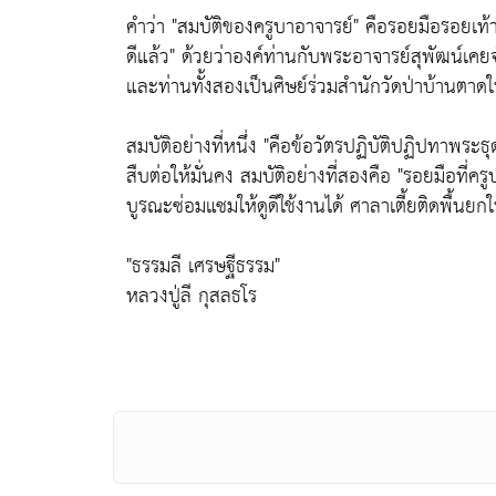
คำว่า
"สมบัติของครูบาอาจารย์"
คือรอยมือรอยเท
ดีแล้ว"
ด้วยว่าองค์ท่านกับพระอาจารย์สุพัฒน์เคย
และท่านทั้งสองเป็นศิษย์ร่วมสำนักวัดป่าบ้านตา
สมบัติอย่างที่หนึ่ง
"คือข้อวัตรปฏิบัติปฏิปทาพระธ
สืบต่อให้มั่นคง สมบัติอย่างที่สองคือ
"รอยมือที่ครู
บูรณะซ่อมแซมให้ดูดีใช้งานได้ ศาลาเตี้ยติดพื้นยกให
"ธรรมลี เศรษฐีธรรม"
หลวงปู่ลี กุสลธโร