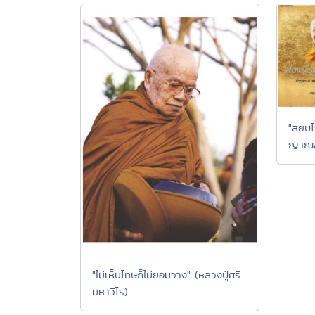
"สยบโ
ญาณสั
"ไม่เห็นโทษก็ไม่ยอมวาง" (หลวงปู่ศรี
มหาวีโร)