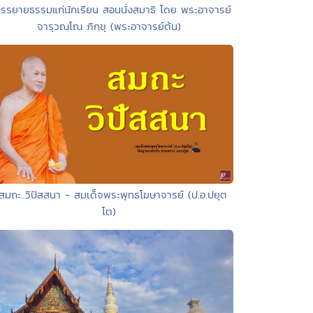
บรรยายธรรมแก่นักเรียน สอนนั่งสมาธิ โดย พระอาจารย์
จารุวณฺโณ ภิกฺขุ (พระอาจารย์ต้น)
 สมถะ..วิปัสสนา - สมเด็จพระพุทธโฆษาจารย์ (ป.อ.ปยุต
โต)