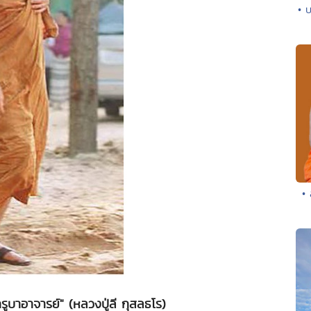
• 
•
รูบาอาจารย์" (หลวงปู่ลี กุสลธโร)