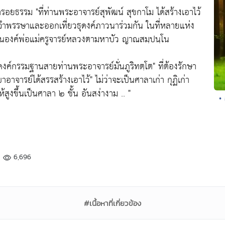
้ารอยธรรม
"ที่ท่านพระอาจารย์สุพัฒน์ สุขกาโม ได้สร้างเอาไว้
จำพรรษาและออกเที่ยวธุดงค์ภาวนาร่วมกัน ในที่หลายแห่ง
ดในองค์พ่อแม่ครูจารย์หลวงตามหาบัว ญาณสมฺปนฺโน
ุดงค์กรรมฐานสายท่านพระอาจารย์มั่นภูริทตฺโต"
ที่ต้องรักษา
บาอาจารย์ได้สรรสร้างเอาไว้"
ไม่ว่าจะเป็นศาลาเก่า กุฏิเก่า
้สูงขึ้นเป็นศาลา ๒ ชั้น อันสง่างาม .. "
•
6,696
#เนื้อหาที่เกี่ยวข้อง