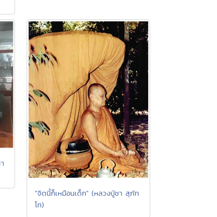
ชา
"จิตนี้ก็เหมือนเด็ก" (หลวงปู่ชา สุภัท
โท)