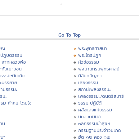
Go To Top
บุญ
พระพุทธศาสนา
ปฏิบัติธรรม
พระไตรปิฏก
ะจากหลวงพ่อ
หัวข้อธรรม
ะกับเยาวชน
พจนานุกรมพุทธศาสน์
ธรรมะบันเทิง
มิลินทปัญหา
ะบรรยาย
เสียงธรรม
ามธรรมะ
สถานีเพลงธรรมะ
รรมะ
เพลงธรรมะ/ดนตรีสมาธิ
รรม คำคม โดนใจ
ธรรมะปฏิบัติ
ม
คลังแสงแห่งธรรม
บทสวดมนต์
าน
หลักธรรมนำสุขฯ
กรรมฐานประจำวันเกิด
สนา
ฮีต ๑๒ คอง ๑๔