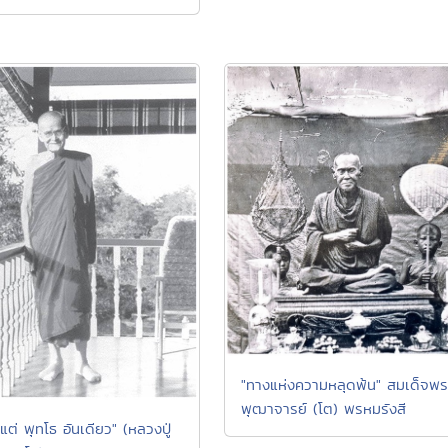
"ทางแห่งความหลุดพ้น" สมเด็จพร
พุฒาจารย์ (โต) พรหมรังสี
าแต่ พุทโธ อันเดียว" (หลวงปู่