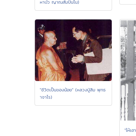
หาบัว ญาณสัมปันโน)
"ชีวิตเป็นของน้อย" (หลวงปู่สิม พุทธ
าจาโร)
"ให้เอ