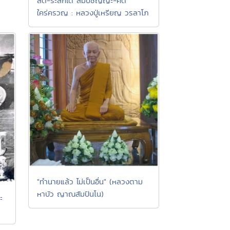
สติ-ระลึกได้ สัมปชัญญะ-คิด
ใคร่ครวญ : หลวงปู่เหรียญ วรลาโภ
"ทำนายแล้ว ไม่เป็นอื่น" (หลวงตาม
หาบัว ญาณสัมปันโน)
ะ