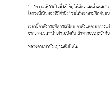
" ..
"ความเพียรเป็นสิ่งสำคัญให้มีความสม่ำเสมอ"
อ
ใจดวงนี้เป็นของที่มีค่ายิ่ง"
ขอให้พยายามฝึกฝนอบร
เวลานี้กำลังกระฟัดกระเฟียด กำลังแสดงอาการแง่ง
จากธรรมะเท่านั้นเข้าไปบังคับ ถ้าหากธรรมะบังคับเร
หลวงตามหาบัว ญาณสัมปันโน