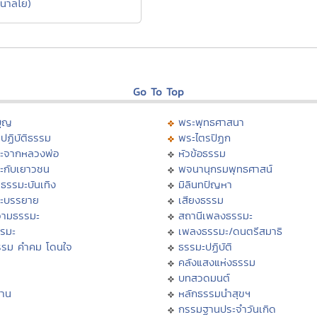
นาลโย)
Go To Top
บุญ
พระพุทธศาสนา
ปฏิบัติธรรม
พระไตรปิฏก
ะจากหลวงพ่อ
หัวข้อธรรม
ะกับเยาวชน
พจนานุกรมพุทธศาสน์
ธรรมะบันเทิง
มิลินทปัญหา
ะบรรยาย
เสียงธรรม
ามธรรมะ
สถานีเพลงธรรมะ
รรมะ
เพลงธรรมะ/ดนตรีสมาธิ
รรม คำคม โดนใจ
ธรรมะปฏิบัติ
ม
คลังแสงแห่งธรรม
บทสวดมนต์
าน
หลักธรรมนำสุขฯ
กรรมฐานประจำวันเกิด