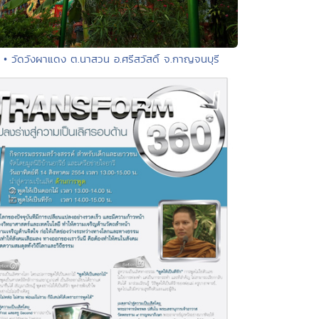
• วัดวังผาแดง ต.นาสวน อ.ศรีสวัสดิ์ จ.กาญจนบุรี