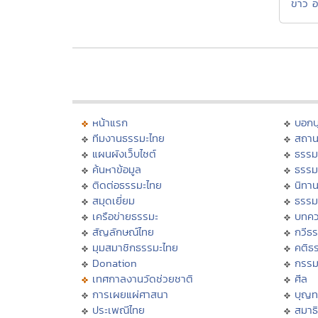
ขาว อ
หน้าแรก
บอก
ทีมงานธรรมะไทย
สถาน
แผนผังเว็บไซต์
ธรรม
ค้นหาข้อมูล
ธรรม
ติดต่อธรรมะไทย
นิทาน
สมุดเยี่ยม
ธรรม
เครือข่ายธรรมะ
บทคว
สัญลักษณ์ไทย
กวีธ
มุมสมาชิกธรรมะไทย
คติธ
Donation
กรร
เทศกาลงานวัดช่วยชาติ
ศีล
การเผยแผ่ศาสนา
บุญท
ประเพณีไทย
สมาธิ