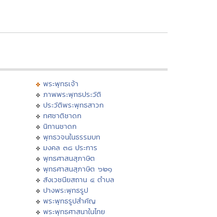
พระพุทธเจ้า
ภาพพระพุทธประวัติ
ประวัติพระพุทธสาวก
ทศชาติชาดก
นิทานชาดก
พุทธวจนในธรรมบท
มงคล ๓๘ ประการ
พุทธศาสนสุภาษิต
พุทธศาสนสุภาษิต ๖๒๑
สังเวชนียสถาน ๔ ตำบล
ปางพระพุทธรูป
พระพุทธรูปสำคัญ
พระพุทธศาสนาในไทย