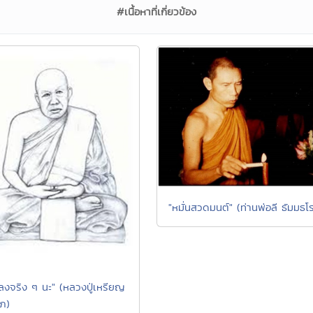
#เนื้อหาที่เกี่ยวข้อง
"หมั่นสวดมนต์" (ท่านพ่อลี ธัมมธโ
หลงจริง ๆ นะ" (หลวงปู่เหรียญ
ภ)