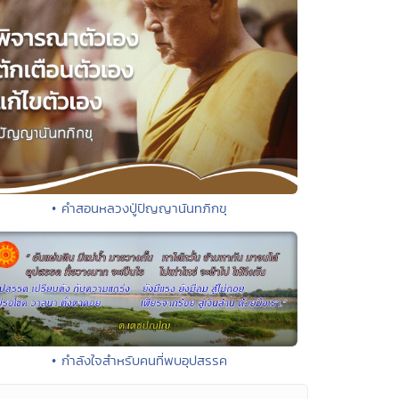
• คำสอนหลวงปู่ปัญญานันทภิกขุ
• กำลังใจสำหรับคนที่พบอุปสรรค