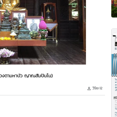
(หลวงตามหาบัว ญาณสัมปันโน)
วิริยะ12