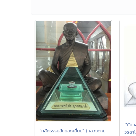
."มัน
"หลักธรรมอันยอดเยี่ยม" (หลวงตาม
วรลาโ