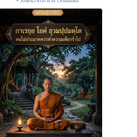
• วัดสุทธิวาตวราราม (วัดช่องลม)