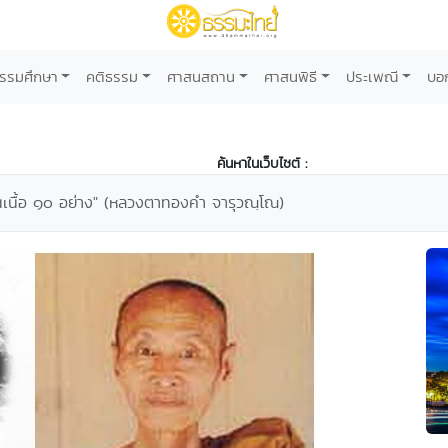
รรมศึกษา
คติธรรม
ศาสนสถาน
ศาสนพิธี
ประเพณี
บอ
ค้นหาในเว็บไซต์ :
นเนื้อ ๑๐ อย่าง" (หลวงตาทองคำ จารุวณฺโณ)