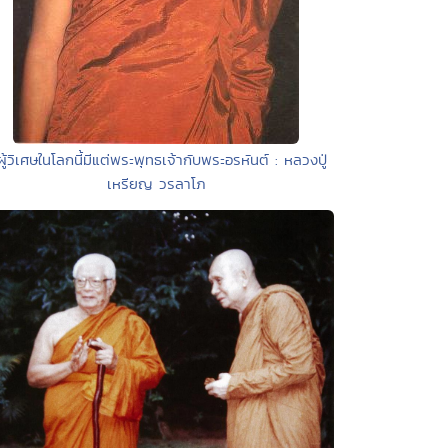
ผู้วิเศษในโลกนี้มีแต่พระพุทธเจ้ากับพระอรหันต์ : หลวงปู่
เหรียญ วรลาโภ