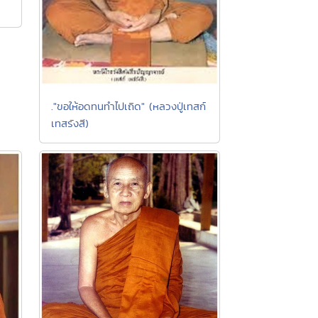
."ขอให้อดทนทำไปเถิด" (หลวงปู่เทสก์
เทสรังสี)