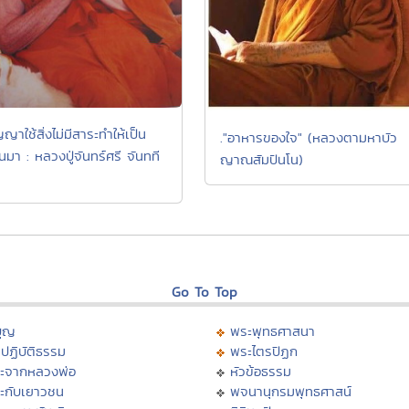
ัญญาใช้สิ่งไม่มีสาระทำให้เป็น
."อาหารของใจ" (หลวงตามหาบัว
้นมา : หลวงปู่จันทร์ศรี จันทที
ญาณสัมปันโน)
Go To Top
บุญ
พระพุทธศาสนา
ปฏิบัติธรรม
พระไตรปิฏก
ะจากหลวงพ่อ
หัวข้อธรรม
ะกับเยาวชน
พจนานุกรมพุทธศาสน์