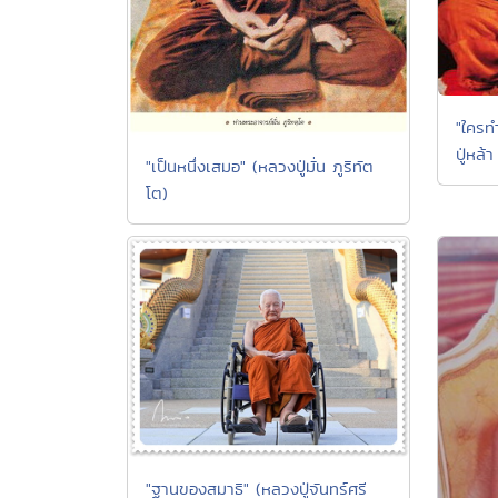
"ใครทำ
ปู่หล้
"เป็นหนึ่งเสมอ" (หลวงปู่มั่น ภูริทัต
โต)
"ฐานของสมาธิ" (หลวงปู่จันทร์ศรี