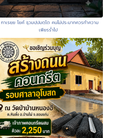
 กาเรยฺย โยคํ ธุวมปฺปมตฺโต คนไม่ประมาทควรทำความ
เพียรร่ำไป