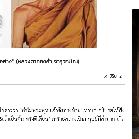
๐ อย่าง" (หลวงตาทองคำ จารุวณฺโณ)
วิริยะ12
ย์กล่าวว่า
"ทำไมพระพุทธเจ้าจึงทรงห้าม"
ท่านฯ อธิบายให้ฟัง
ทธเจ้าเป็นต้น ทรงติเตียน"
เพราะความเป็นมนุษย์มีค่ามาก เกิด