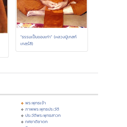
"ธรรมเป็นของเก่า" (หลวงปู่เทสก์
เทสฺรํสี)
พระพุทธเจ้า
ภาพพระพุทธประวัติ
ประวัติพระพุทธสาวก
ทศชาติชาดก