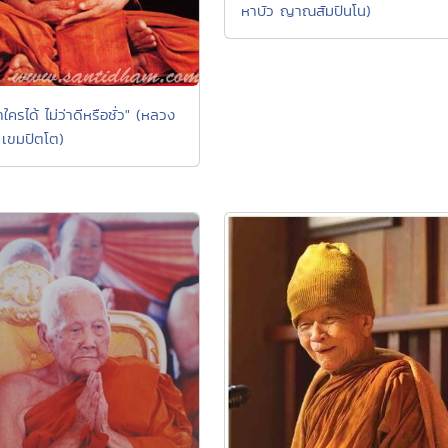
หาบัว ญาณสัมปันโน)
ใครได้ ไม่ว่าดีหรือชั่ว" (หลวง
า เขมปัตโต)