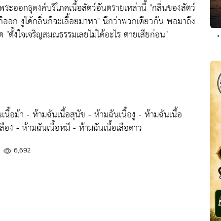
ระออกธุดงค์บริโภคเนื้อสัตว์อันตรายเหล่านี้
"กลิ่นของสัตว์
งูก็ออก งูได้กลิ่นก็จะเลื้อยมาหา"
นึกว่าพวกเดียวกัน พอมาถึง
ิต
"ตั้งใจเจริญสมณธรรมเลยไม่ได้อะไร ตายเสียก่อน"
•
นื้อม้า - ห้ามฉันเนื้อสุนัข - ห้ามฉันเนื้องู - ห้ามฉันเนื้อ
หลือง - ห้ามฉันเนื้อหมี - ห้ามฉันเนื้อเสือดาว
6,692