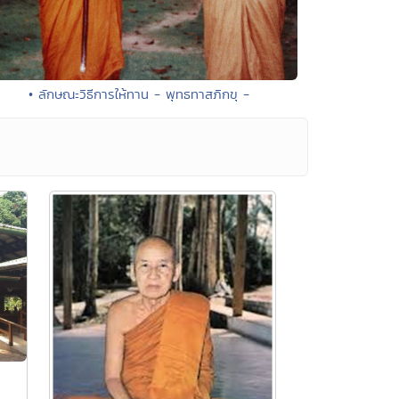
• ลักษณะวิธีการให้ทาน - พุทธทาสภิกขุ -