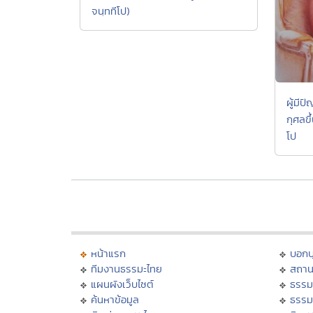
จนฺททีโป)
ผู้มีป
กุศลขึ
โป
หน้าแรก
บอก
ทีมงานธรรมะไทย
สถาน
แผนผังเว็บไซต์
ธรรม
ค้นหาข้อมูล
ธรรม