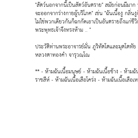
"สัตว์นอกจากนี้เป็นสัตว์อันตราย"
สมัยก่อนมีมาก พ
จะออกจากร่างกายผู้บริโภค"
เช่น
"ฉันเนื้องู กลิ่น
ไมใช่พวกเดียวกันก็ฉกกัดเอาเป็นอันตรายถึงแก่ชีว
พระพุทธเจ้าจึงทรงห้าม .. "
ประวัติท่านพระอาจารย์มั่น ภูริทัตโตและมุตโตทัย
หลวงตาทองคำ จารุวณฺโณ
** - ห้ามฉันเนื้อมนุษย์ - ห้ามฉันเนื้อช้าง - ห้ามฉันเ
ราชสีห์ - ห้ามฉันเนื้อเสือโคร่ง - ห้ามฉันเนื้อเสือเ