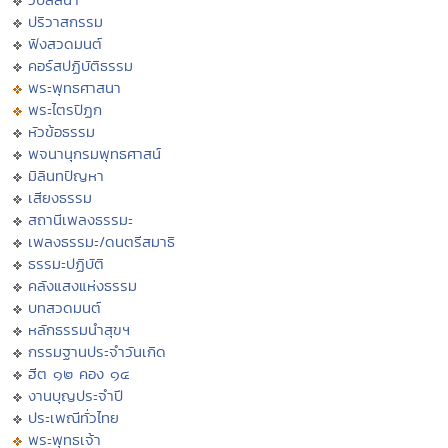
ปริวาสกรรม
ฟังสวดมนต์
คอร์สปฏิบัติธรรม
พระพุทธศาสนา
พระไตรปิฏก
หัวข้อธรรม
พจนานุกรมพุทธศาสน์
มิลินทปัญหา
เสียงธรรม
สถานีเพลงธรรมะ
เพลงธรรมะ/ดนตรีสมาธิ
ธรรมะปฏิบัติ
คลังแสงแห่งธรรม
บทสวดมนต์
หลักธรรมนำสุขฯ
กรรมฐานประจำวันเกิด
ฮีต ๑๒ คอง ๑๔
งานบุญประจำปี
ประเพณีทั่วไทย
พระพุทธเจ้า