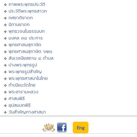
ภาพพระพุทธประวัติ
ประวัติพระพุทธสาวก
ทศชาติชาดก
นิทานชาดก
พุทธวจนในธรรมบท
มงคล ๓๘ ประการ
พุทธศาสนสุภาษิต
พุทธศาสนสุภาษิต ๖๒๑
สังเวชนียสถาน ๔ ตำบล
ปางพระพุทธรูป
พระพุทธรูปสำคัญ
พระพุทธศาสนาในไทย
ทำเนียบวัดไทย
พระอารามหลวง
ศาสนพิธี
อุปสมบทพิธี
วันสำคัญทางศาสนา
Eng