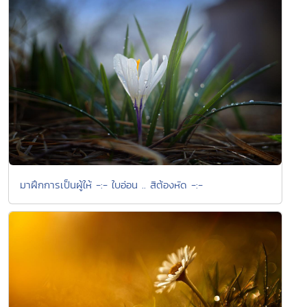
มาฝึกการเป็นผู้ให้ -:- ใบอ่อน .. สิต้องหัด -:-