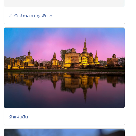
ลำดับคำกลอน ๑ พัน ๓
รักแผ่นดิน