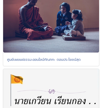
ศูนย์เผยแผ่ธรรมะออนไลน์กัณฑกะ ตอนประโยชน์สุด