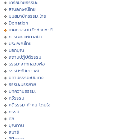
เครือข่ายธรรมะ
สัญลักษณ์ไทย
มุมสมาชิกธรรมะไทย
Donation
เทศกาลงานวัดช่วยชาติ
การเผยแผ่ศาสนา
ประเพณีไทย
บอกบุญ
สถานปฏิบัติธรรม
ธรรมะจากหลวงพ่อ
ธรรมะกับเยาวชน
นิทานธรรมะบันเทิง
ธรรมะบรรยาย
บทความธรรมะ
กวีธรรมะ
คติธรรม คำคม โดนใจ
กรรม
ศีล
บุญทาน
สมาธิ
วิปัสสนา