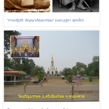
"การปฏิบัติ ปัญญาต้องมาก่อน" (หลวงปู่ชา สุภทฺโท)