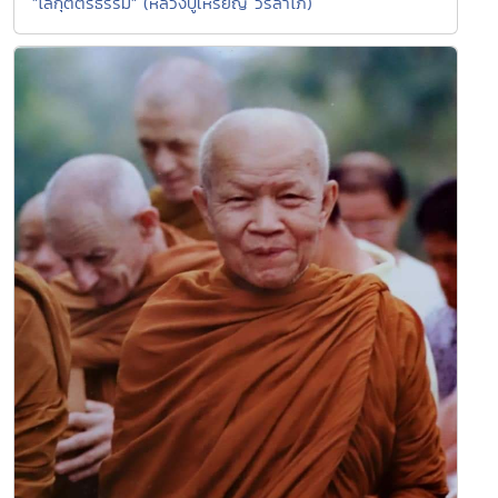
"โลกุตตรธรรม" (หลวงปู่เหรียญ วรลาโภ)