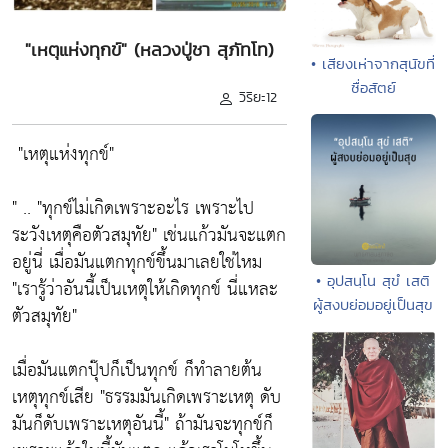
"เหตุแห่งทุกข์" (หลวงปู่ชา สุภัทโท)
• เสียงเห่าจากสุนัขที่
ซื่อสัตย์
วิริยะ12
"เหตุแห่งทุกข์"
" ..
"ทุกข์ไม่เกิดเพราะอะไร เพราะไป
ระวังเหตุคือตัวสมุทัย"
เช่นแก้วมันจะแตก
อยู่นี่ เมื่อมันแตกทุกข์ขึ้นมาเลยใช่ไหม
• อุปสนฺโน สุขํ เสติ
"เรารู้ว่าอันนี้เป็นเหตุให้เกิดทุกข์ นี่แหละ
ผู้สงบย่อมอยู่เป็นสุข
ตัวสมุทัย"
เมื่อมันแตกปุ๊ปก็เป็นทุกข์ ก็ทำลายต้น
เหตุทุกข์เสีย
"ธรรมมันเกิดเพราะเหตุ ดับ
มันก็ดับเพราะเหตุอันนี้"
ถ้ามันจะทุกข์ก็