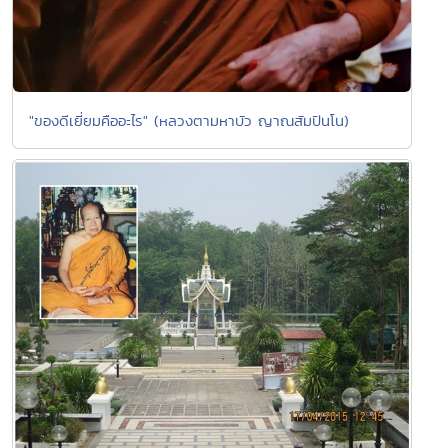
"ของดีเยี่ยมคืออะไร" (หลวงตามหาบัว ญาณสัมปันโน)