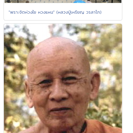
"พราะจิตห่วงใย หวงแหน" (หลวงปู่เหรียญ วรลาโภ)