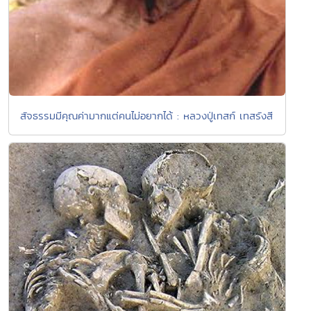
สัจธรรมมีคุณค่ามากแต่คนไม่อยากได้ : หลวงปู่เทสก์ เทสรังสี