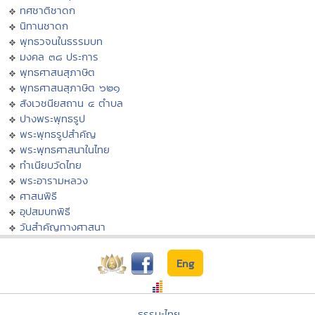
ทศชาติชาดก
นิทานชาดก
พุทธวจนในธรรมบท
มงคล ๓๘ ประการ
พุทธศาสนสุภาษิต
พุทธศาสนสุภาษิต ๖๒๑
สังเวชนียสถาน ๔ ตำบล
ปางพระพุทธรูป
พระพุทธรูปสำคัญ
พระพุทธศาสนาในไทย
ทำเนียบวัดไทย
พระอารามหลวง
ศาสนพิธี
อุปสมบทพิธี
วันสำคัญทางศาสนา
Eng
ธรรมะไทย