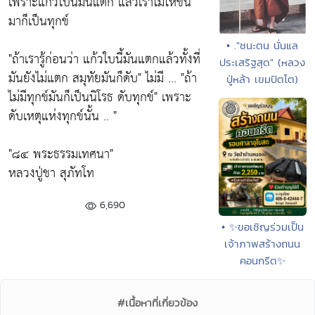
เพราะแก้วใบนี้มันแตก แล้วเราโมโหขึ้น
มาก็เป็นทุกข์
• ."ชนะตน นั่นแล
"ถ้าเรารู้ก่อนว่า แก้วใบนี้มันแตกแล้วทั้งที่
ประเสริฐสุด" (หลวง
มันยังไม่แตก สมุทัยมันก็ดับ"
ไม่มี ...
"ถ้า
ปู่หล้า เขมปัตโต)
ไม่มีทุกข์มันก็เป็นนิโรธ ดับทุกข์"
เพราะ
ดับเหตุแห่งทุกข์นั้น .. "
"๘๔ พระธรรมเทศนา"
หลวงปู่ชา สุภัทโท
6,690
• ✨ขอเชิญร่วมเป็น
เจ้าภาพสร้างถนน
คอนกรีต✨
#เนื้อหาที่เกี่ยวข้อง