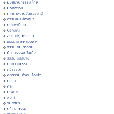
มุมสมาชิกธรรมะไทย
Donation
เทศกาลงานวัดช่วยชาติ
การเผยแผ่ศาสนา
ประเพณีไทย
บอกบุญ
สถานปฏิบัติธรรม
ธรรมะจากหลวงพ่อ
ธรรมะกับเยาวชน
นิทานธรรมะบันเทิง
ธรรมะบรรยาย
บทความธรรมะ
กวีธรรมะ
คติธรรม คำคม โดนใจ
กรรม
ศีล
บุญทาน
สมาธิ
วิปัสสนา
ปริวาสกรรม