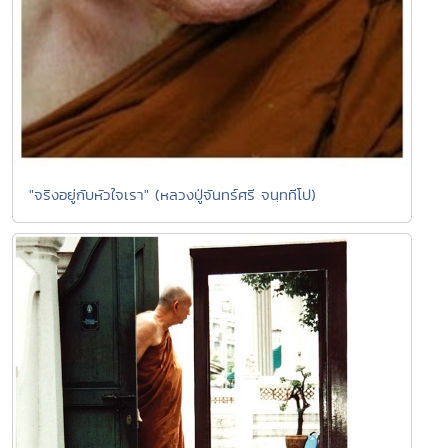
"จริงอยู่กับหัวใจเรา" (หลวงปู่จันทร์ศรี จนฺททีโป)