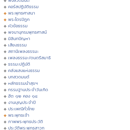
ฟังสวดมนต์
คอร์สปฏิบัติธรรม
พระพุทธศาสนา
พระไตรปิฏก
หัวข้อธรรม
พจนานุกรมพุทธศาสน์
มิลินทปัญหา
เสียงธรรม
สถานีเพลงธรรมะ
เพลงธรรมะ/ดนตรีสมาธิ
ธรรมะปฏิบัติ
คลังแสงแห่งธรรม
บทสวดมนต์
หลักธรรมนำสุขฯ
กรรมฐานประจำวันเกิด
ฮีต ๑๒ คอง ๑๔
งานบุญประจำปี
ประเพณีทั่วไทย
พระพุทธเจ้า
ภาพพระพุทธประวัติ
ประวัติพระพุทธสาวก