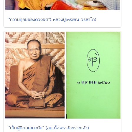
"ความทุกข์ของดวงจิต"( หลวงปู่เหรียญ วรลาโภ)
"เป็นผู้มีตนเสมอกัน" (สมเด็จพระสังฆราชเจ้า)