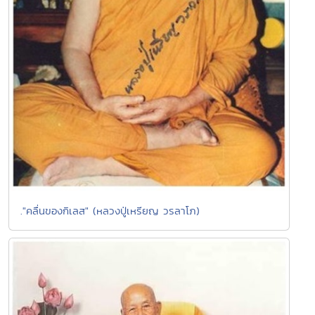
."คลื่นของกิเลส" (หลวงปู่เหรียญ วรลาโภ)