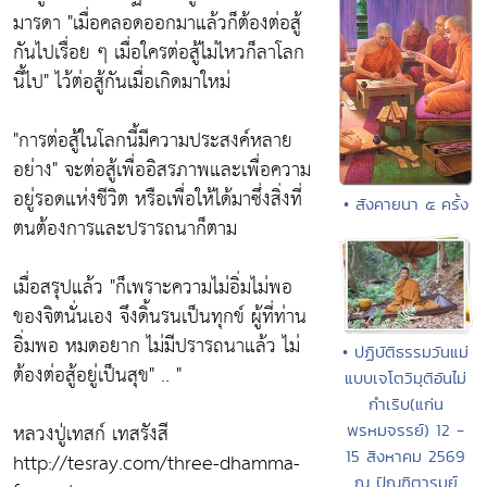
มารดา
"เมื่อคลอดออกมาแล้วก็ต้องต่อสู้
กันไปเรื่อย ๆ เมื่อใครต่อสู้ไม่ไหวก็ลาโลก
นี้ไป"
ไว้ต่อสู้กันเมื่อเกิดมาใหม่
"การต่อสู้ในโลกนี้มีความประสงค์หลาย
อย่าง"
จะต่อสู้เพื่ออิสรภาพและเพื่อความ
อยู่รอดแห่งชีวิต หรือเพื่อให้ได้มาซึ่งสิ่งที่
• สังคายนา ๕ ครั้ง
ตนต้องการและปรารถนาก็ตาม
เมื่อสรุปแล้ว
"ก็เพราะความไม่อิ่มไม่พอ
ของจิตนั่นเอง จึงดิ้นรนเป็นทุกข์ ผู้ที่ท่าน
อิ่มพอ หมดอยาก ไม่มีปรารถนาแล้ว ไม่
• ปฏิบัติธรรมวันแม่
ต้องต่อสู้อยู่เป็นสุข"
.. "
แบบเจโตวิมุติอันไม่
กำเริบ(แก่น
หลวงปู่เทสก์ เทสรังสี
พรหมจรรย์) 12 -
15 สิงหาคม 2569
http://tesray.com/three-dhamma-
ณ ปัณฑิตารมย์