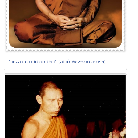
"วิหิงสา ความเบียดเบียน" (สมเด็จพระญาณสังวรฯ)