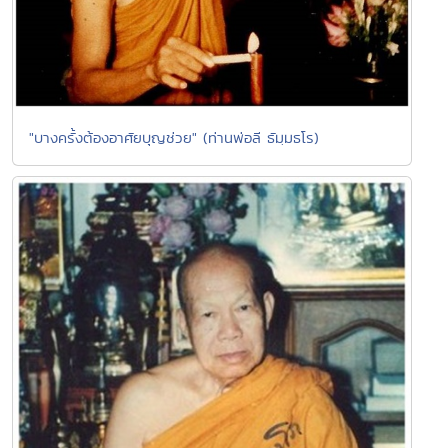
"บางครั้งต้องอาศัยบุญช่วย" (ท่านพ่อลี ธัมฺมธโร)