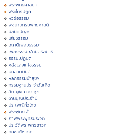
พระพุทธศาสนา
พระไตรปิฏก
หัวข้อธรรม
พจนานุกรมพุทธศาสน์
มิลินทปัญหา
เสียงธรรม
สถานีเพลงธรรมะ
เพลงธรรมะ/ดนตรีสมาธิ
ธรรมะปฏิบัติ
คลังแสงแห่งธรรม
บทสวดมนต์
หลักธรรมนำสุขฯ
กรรมฐานประจำวันเกิด
ฮีต ๑๒ คอง ๑๔
งานบุญประจำปี
ประเพณีทั่วไทย
พระพุทธเจ้า
ภาพพระพุทธประวัติ
ประวัติพระพุทธสาวก
ทศชาติชาดก