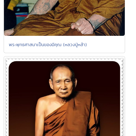
พระพุทธศาสนาเป็นของมีคุณ (หลวงปู่หล้า)