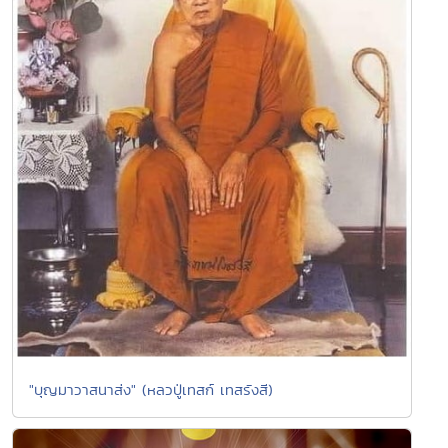
"บุญมาวาสนาส่ง" (หลวปู่เทสก์ เทสรังสี)