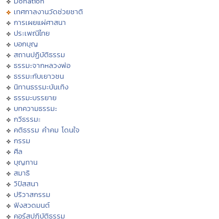
Donation
เทศกาลงานวัดช่วยชาติ
การเผยแผ่ศาสนา
ประเพณีไทย
บอกบุญ
สถานปฏิบัติธรรม
ธรรมะจากหลวงพ่อ
ธรรมะกับเยาวชน
นิทานธรรมะบันเทิง
ธรรมะบรรยาย
บทความธรรมะ
กวีธรรมะ
คติธรรม คำคม โดนใจ
กรรม
ศีล
บุญทาน
สมาธิ
วิปัสสนา
ปริวาสกรรม
ฟังสวดมนต์
คอร์สปฏิบัติธรรม